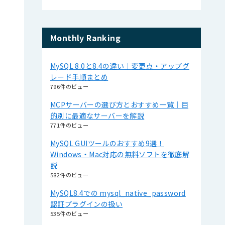
Monthly Ranking
MySQL 8.0と8.4の違い｜変更点・アップグ
レード手順まとめ
796件のビュー
MCPサーバーの選び方とおすすめ一覧｜目
的別に最適なサーバーを解説
771件のビュー
MySQL GUIツールのおすすめ9選！
Windows・Mac対応の無料ソフトを徹底解
説
582件のビュー
MySQL8.4での mysql_native_password
認証プラグインの扱い
535件のビュー