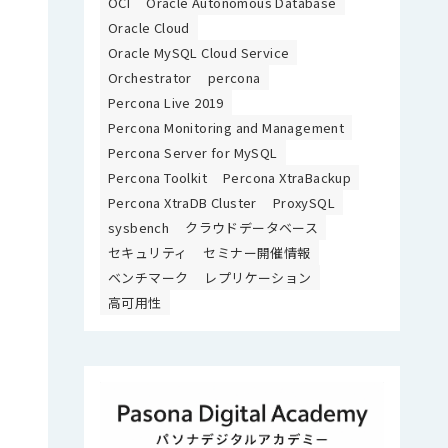
OCI
Oracle Autonomous Database
Oracle Cloud
Oracle MySQL Cloud Service
Orchestrator
percona
Percona Live 2019
Percona Monitoring and Management
Percona Server for MySQL
Percona Toolkit
Percona XtraBackup
Percona XtraDB Cluster
ProxySQL
sysbench
クラウドデータベース
セキュリティ
セミナー開催情報
ベンチマーク
レプリケーション
高可用性