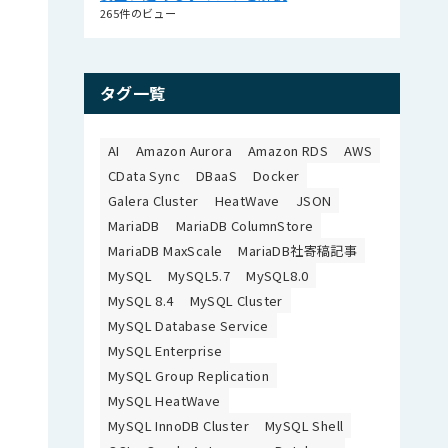
265件のビュー
タグ一覧
AI
Amazon Aurora
Amazon RDS
AWS
CData Sync
DBaaS
Docker
Galera Cluster
HeatWave
JSON
MariaDB
MariaDB ColumnStore
MariaDB MaxScale
MariaDB社寄稿記事
MySQL
MySQL5.7
MySQL8.0
MySQL 8.4
MySQL Cluster
MySQL Database Service
MySQL Enterprise
MySQL Group Replication
MySQL HeatWave
MySQL InnoDB Cluster
MySQL Shell