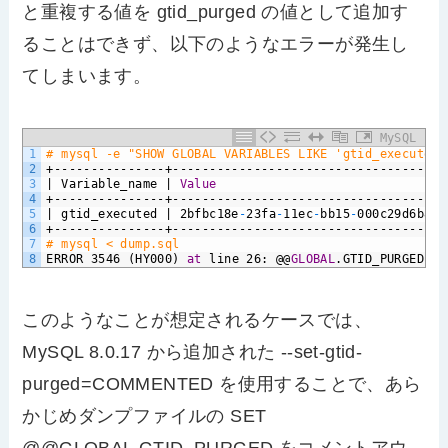
と重複する値を gtid_purged の値として追加す
ることはできず、以下のようなエラーが発生し
てしまいます。
MySQL
1
# mysql -e "SHOW GLOBAL VARIABLES LIKE 'gtid_executed'
2
+---------------+-------------------------------------
3
|
Variable_name
|
Value
4
+---------------+-------------------------------------
5
|
gtid_executed
|
2bfbc18e
-
23fa
-
11ec
-
bb15
-
000c29d6b890
6
+---------------+-------------------------------------
7
# mysql < dump.sql
8
ERROR
3546
(HY000)
at
line
26:
@@
GLOBAL
.GTID_PURGED
ca
このようなことが想定されるケースでは、
MySQL 8.0.17 から追加された --set-gtid-
purged=COMMENTED を使用することで、あら
かじめダンプファイルの SET