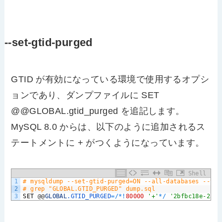
--set-gtid-purged
GTID が有効になっている環境で使用するオプシ
ョンであり、ダンプファイルに SET
@@GLOBAL.gtid_purged を追記します。
MySQL 8.0 からは、以下のように追加されるス
テートメントに + がつくようになっています。
Shell
1
# mysqldump --set-gtid-purged=ON --all-databases --tri
2
# grep "GLOBAL.GTID_PURGED" dump.sql
3
SET
@
@
GLOBAL
.GTID_PURGED
=
/
*
!
80000
'+'
*
/
'2bfbc18e-23fa