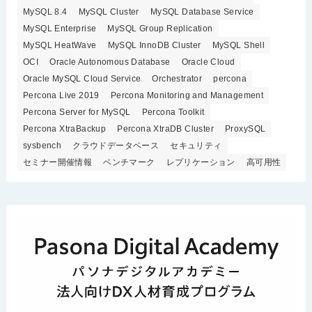
MySQL 8.4
MySQL Cluster
MySQL Database Service
MySQL Enterprise
MySQL Group Replication
MySQL HeatWave
MySQL InnoDB Cluster
MySQL Shell
OCI
Oracle Autonomous Database
Oracle Cloud
Oracle MySQL Cloud Service
Orchestrator
percona
Percona Live 2019
Percona Monitoring and Management
Percona Server for MySQL
Percona Toolkit
Percona XtraBackup
Percona XtraDB Cluster
ProxySQL
sysbench
クラウドデータベース
セキュリティ
セミナー開催情報
ベンチマーク
レプリケーション
高可用性