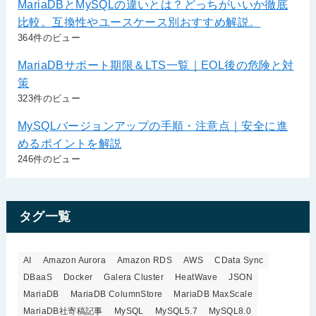
MariaDBとMySQLの違いとは？どっちがいいか徹底
比較。互換性やユースケース別おすすめ解説。
364件のビュー
MariaDBサポート期限＆LTS一覧｜EOL後の危険と対
策
323件のビュー
MySQLバージョンアップの手順・注意点｜安全に進
めるポイントを解説
246件のビュー
タグ一覧
AI
Amazon Aurora
Amazon RDS
AWS
CData Sync
DBaaS
Docker
Galera Cluster
HeatWave
JSON
MariaDB
MariaDB ColumnStore
MariaDB MaxScale
MariaDB社寄稿記事
MySQL
MySQL5.7
MySQL8.0