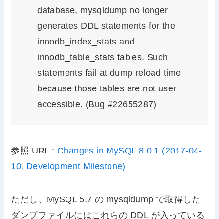
database, mysqldump no longer
generates DDL statements for the
innodb_index_stats and
innodb_table_stats tables. Such
statements fail at dump reload time
because those tables are not user
accessible. (Bug #22655287)
参照 URL :
Changes in MySQL 8.0.1 (2017-04-
10, Development Milestone)
ただし、MySQL 5.7 の mysqldump で取得した
ダンプファイルにはこれらの DDL が入っている