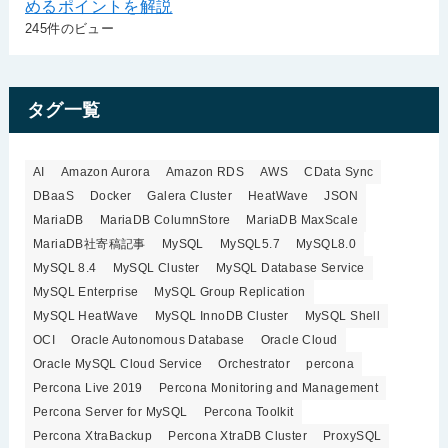
めるポイントを解説
245件のビュー
タグ一覧
AI
Amazon Aurora
Amazon RDS
AWS
CData Sync
DBaaS
Docker
Galera Cluster
HeatWave
JSON
MariaDB
MariaDB ColumnStore
MariaDB MaxScale
MariaDB社寄稿記事
MySQL
MySQL5.7
MySQL8.0
MySQL 8.4
MySQL Cluster
MySQL Database Service
MySQL Enterprise
MySQL Group Replication
MySQL HeatWave
MySQL InnoDB Cluster
MySQL Shell
OCI
Oracle Autonomous Database
Oracle Cloud
Oracle MySQL Cloud Service
Orchestrator
percona
Percona Live 2019
Percona Monitoring and Management
Percona Server for MySQL
Percona Toolkit
Percona XtraBackup
Percona XtraDB Cluster
ProxySQL