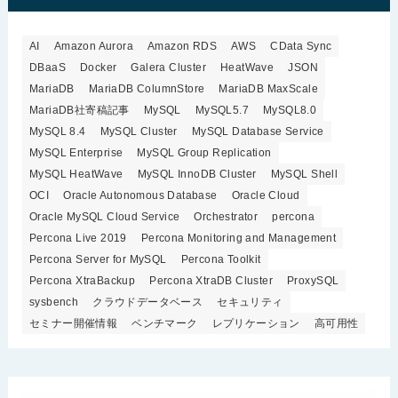
AI
Amazon Aurora
Amazon RDS
AWS
CData Sync
DBaaS
Docker
Galera Cluster
HeatWave
JSON
MariaDB
MariaDB ColumnStore
MariaDB MaxScale
MariaDB社寄稿記事
MySQL
MySQL5.7
MySQL8.0
MySQL 8.4
MySQL Cluster
MySQL Database Service
MySQL Enterprise
MySQL Group Replication
MySQL HeatWave
MySQL InnoDB Cluster
MySQL Shell
OCI
Oracle Autonomous Database
Oracle Cloud
Oracle MySQL Cloud Service
Orchestrator
percona
Percona Live 2019
Percona Monitoring and Management
Percona Server for MySQL
Percona Toolkit
Percona XtraBackup
Percona XtraDB Cluster
ProxySQL
sysbench
クラウドデータベース
セキュリティ
セミナー開催情報
ベンチマーク
レプリケーション
高可用性