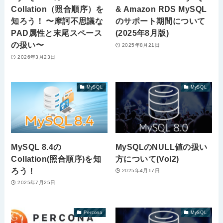
Collation（照合順序）を
& Amazon RDS MySQL
知ろう！ 〜摩訶不思議な
のサポート期間について
PAD属性と末尾スペース
(2025年8月版)
の扱い〜
2025年8月21日
2026年3月23日
MySQL
MySQL
MySQL 8.4の
MySQLのNULL値の扱い
Collation(照合順序)を知
方について(Vol2)
ろう！
2025年4月17日
2025年7月25日
Percona
MySQL