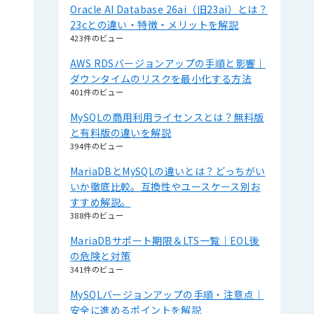
Oracle AI Database 26ai（旧23ai）とは？
23cとの違い・特徴・メリットを解説
423件のビュー
AWS RDSバージョンアップの手順と影響｜
ダウンタイムのリスクを最小化する方法
401件のビュー
MySQLの商用利用ライセンスとは？無料版
と有料版の違いを解説
394件のビュー
MariaDBとMySQLの違いとは？どっちがい
いか徹底比較。互換性やユースケース別お
すすめ解説。
388件のビュー
MariaDBサポート期限＆LTS一覧｜EOL後
の危険と対策
341件のビュー
MySQLバージョンアップの手順・注意点｜
安全に進めるポイントを解説