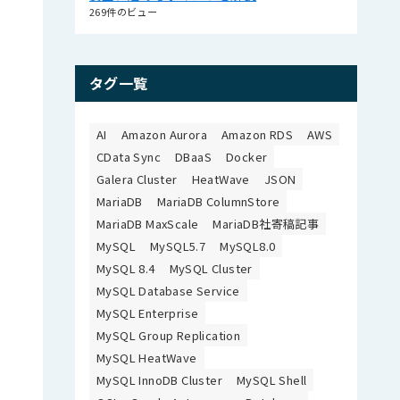
269件のビュー
タグ一覧
AI
Amazon Aurora
Amazon RDS
AWS
CData Sync
DBaaS
Docker
Galera Cluster
HeatWave
JSON
MariaDB
MariaDB ColumnStore
MariaDB MaxScale
MariaDB社寄稿記事
MySQL
MySQL5.7
MySQL8.0
MySQL 8.4
MySQL Cluster
MySQL Database Service
MySQL Enterprise
MySQL Group Replication
MySQL HeatWave
MySQL InnoDB Cluster
MySQL Shell