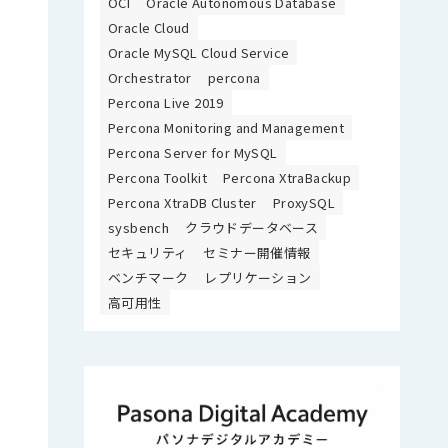
OCI
Oracle Autonomous Database
Oracle Cloud
Oracle MySQL Cloud Service
Orchestrator
percona
Percona Live 2019
Percona Monitoring and Management
Percona Server for MySQL
Percona Toolkit
Percona XtraBackup
Percona XtraDB Cluster
ProxySQL
sysbench
クラウドデータベース
セキュリティ
セミナー開催情報
ベンチマーク
レプリケーション
高可用性