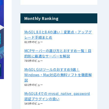
Monthly Ranking
MySQL 8.0と8.4の違い｜変更点・アップグ
レード手順まとめ
813件のビュー
MCPサーバーの選び方とおすすめ一覧｜目
的別に最適なサーバーを解説
785件のビュー
MySQL GUIツールのおすすめ9選！
Windows・Mac対応の無料ソフトを徹底解
説
601件のビュー
MySQL8.4での mysql_native_password
認証プラグインの扱い
545件のビュー