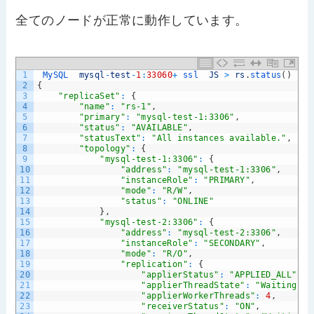
全てのノードが正常に動作しています。
1
MySQL  
mysql
-
test
-
1
:
33060
+
ssl  
JS
>
rs
.
status
(
)
2
{
3
"replicaSet"
:
{
4
"name"
:
"rs-1"
,
5
"primary"
:
"mysql-test-1:3306"
,
6
"status"
:
"AVAILABLE"
,
7
"statusText"
:
"All instances available."
,
8
"topology"
:
{
9
"mysql-test-1:3306"
:
{
10
"address"
:
"mysql-test-1:3306"
,
11
"instanceRole"
:
"PRIMARY"
,
12
"mode"
:
"R/W"
,
13
"status"
:
"ONLINE"
14
}
,
15
"mysql-test-2:3306"
:
{
16
"address"
:
"mysql-test-2:3306"
,
17
"instanceRole"
:
"SECONDARY"
,
18
"mode"
:
"R/O"
,
19
"replication"
:
{
20
"applierStatus"
:
"APPLIED_ALL"
,
21
"applierThreadState"
:
"Waiting fo
22
"applierWorkerThreads"
:
4
,
23
"receiverStatus"
:
"ON"
,