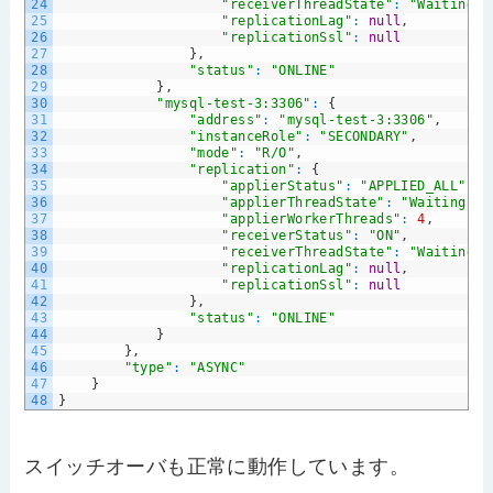
24
"receiverThreadState"
:
"Waiting f
25
"replicationLag"
:
null
,
26
"replicationSsl"
:
null
27
}
,
28
"status"
:
"ONLINE"
29
}
,
30
"mysql-test-3:3306"
:
{
31
"address"
:
"mysql-test-3:3306"
,
32
"instanceRole"
:
"SECONDARY"
,
33
"mode"
:
"R/O"
,
34
"replication"
:
{
35
"applierStatus"
:
"APPLIED_ALL"
,
36
"applierThreadState"
:
"Waiting fo
37
"applierWorkerThreads"
:
4
,
38
"receiverStatus"
:
"ON"
,
39
"receiverThreadState"
:
"Waiting f
40
"replicationLag"
:
null
,
41
"replicationSsl"
:
null
42
}
,
43
"status"
:
"ONLINE"
44
}
45
}
,
46
"type"
:
"ASYNC"
47
}
48
}
スイッチオーバも正常に動作しています。