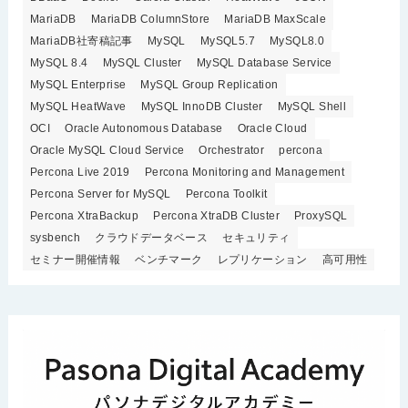
MariaDB
MariaDB ColumnStore
MariaDB MaxScale
MariaDB社寄稿記事
MySQL
MySQL5.7
MySQL8.0
MySQL 8.4
MySQL Cluster
MySQL Database Service
MySQL Enterprise
MySQL Group Replication
MySQL HeatWave
MySQL InnoDB Cluster
MySQL Shell
OCI
Oracle Autonomous Database
Oracle Cloud
Oracle MySQL Cloud Service
Orchestrator
percona
Percona Live 2019
Percona Monitoring and Management
Percona Server for MySQL
Percona Toolkit
Percona XtraBackup
Percona XtraDB Cluster
ProxySQL
sysbench
クラウドデータベース
セキュリティ
セミナー開催情報
ベンチマーク
レプリケーション
高可用性