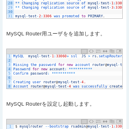
28
*
*
Changing 
replication 
source 
of 
mysql
-
test
-
1
:
3306
t
29
*
*
Changing 
replication 
source 
of 
mysql
-
test
-
3
:
3306
t
30
31
mysql
-
test
-
2
:
3306
was 
promoted 
to
PRIMARY
.
MySQL Router用ユーザをを追加します。
1
MySQL  
mysql
-
test
-
1
:
33060
+
ssl  
JS
>
rs
.
setupRouterAcc
2
3
Missing 
the 
password 
for
new
account 
router
@
mysql
-
test
4
Password 
for
new
account
:
*
*
*
*
*
*
*
*
*
*
*
5
Confirm 
password
:
*
*
*
*
*
*
*
*
*
*
*
6
7
Creating 
user 
router
@
mysql
-
test
-
4.
8
Account 
router
@
mysql
-
test
-
4
was 
successfully 
created
MySQL Routerを設定し起動します。
1
$
mysqlrouter
--
bootstrap 
rsadmin
@
mysql
-
test
-
1
:
3306
-