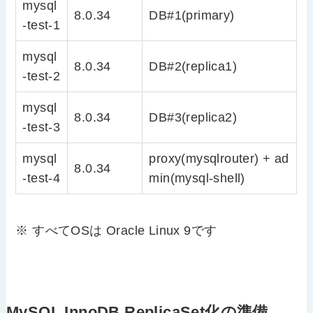
mysql
8.0.34
DB#1(primary)
-test-1
mysql
8.0.34
DB#2(replica1)
-test-2
mysql
8.0.34
DB#3(replica2)
-test-3
mysql
proxy(mysqlrouter) + ad
8.0.34
-test-4
min(mysql-shell)
※ すべてOSは Oracle Linux 9です
MySQL InnoDB ReplicaSet化の準備