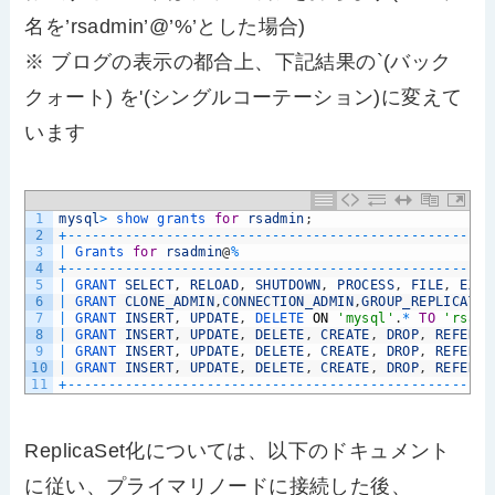
名を’rsadmin’@’%’とした場合)
※ ブログの表示の都合上、下記結果の`(バック
クォート) を'(シングルコーテーション)に変えて
います
1
mysql
>
show 
grants 
for
rsadmin
;
2
+
--
--
--
--
--
--
--
--
--
--
--
--
--
--
--
--
--
--
--
--
--
--
--
--
--
--
3
|
Grants 
for
rsadmin
@
%
4
+
--
--
--
--
--
--
--
--
--
--
--
--
--
--
--
--
--
--
--
--
--
--
--
--
--
--
5
|
GRANT 
SELECT
,
RELOAD
,
SHUTDOWN
,
PROCESS
,
FILE
,
EXEC
6
|
GRANT 
CLONE_ADMIN
,
CONNECTION_ADMIN
,
GROUP_REPLICATIO
7
|
GRANT 
INSERT
,
UPDATE
,
DELETE 
ON
'mysql'
.
*
TO
'rsadm
8
|
GRANT 
INSERT
,
UPDATE
,
DELETE
,
CREATE
,
DROP
,
REFEREN
9
|
GRANT 
INSERT
,
UPDATE
,
DELETE
,
CREATE
,
DROP
,
REFEREN
10
|
GRANT 
INSERT
,
UPDATE
,
DELETE
,
CREATE
,
DROP
,
REFEREN
11
+
--
--
--
--
--
--
--
--
--
--
--
--
--
--
--
--
--
--
--
--
--
--
--
--
--
--
ReplicaSet化については、以下のドキュメント
に従い、プライマリノードに接続した後、