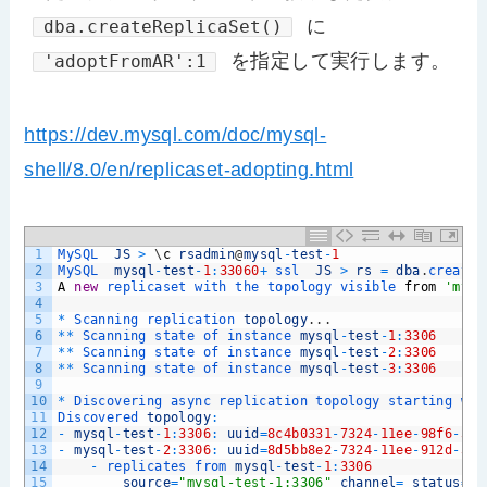
に
dba.createReplicaSet()
を指定して実行します。
'adoptFromAR':1
https://dev.mysql.com/doc/mysql-
shell/8.0/en/replicaset-adopting.html
1
MySQL  
JS
>
\
c
rsadmin
@
mysql
-
test
-
1
2
MySQL  
mysql
-
test
-
1
:
33060
+
ssl  
JS
>
rs
=
dba
.
createR
3
A
new
replicaset 
with 
the 
topology 
visible 
from
'mysq
4
5
*
Scanning 
replication 
topology
.
.
.
6
*
*
Scanning 
state 
of 
instance 
mysql
-
test
-
1
:
3306
7
*
*
Scanning 
state 
of 
instance 
mysql
-
test
-
2
:
3306
8
*
*
Scanning 
state 
of 
instance 
mysql
-
test
-
3
:
3306
9
10
*
Discovering 
async 
replication 
topology 
starting 
wit
11
Discovered 
topology
:
12
-
mysql
-
test
-
1
:
3306
:
uuid
=
8c4b0331
-
7324
-
11ee
-
98f6
-
525
13
-
mysql
-
test
-
2
:
3306
:
uuid
=
8d5bb8e2
-
7324
-
11ee
-
912d
-
525
14
-
replicates 
from 
mysql
-
test
-
1
:
3306
15
source
=
"mysql-test-1:3306"
channel
=
status
=
ON