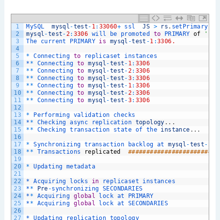
1
MySQL  
mysql
-
test
-
1
:
33060
+
ssl  
JS
>
rs
.
setPrimaryIns
2
mysql
-
test
-
2
:
3306
will 
be 
promoted 
to
PRIMARY 
of
'rs-
3
The 
current 
PRIMARY 
is
mysql
-
test
-
1
:
3306.
4
5
*
Connecting 
to
replicaset 
instances
6
*
*
Connecting 
to
mysql
-
test
-
1
:
3306
7
*
*
Connecting 
to
mysql
-
test
-
2
:
3306
8
*
*
Connecting 
to
mysql
-
test
-
3
:
3306
9
*
*
Connecting 
to
mysql
-
test
-
1
:
3306
10
*
*
Connecting 
to
mysql
-
test
-
2
:
3306
11
*
*
Connecting 
to
mysql
-
test
-
3
:
3306
12
13
*
Performing 
validation 
checks
14
*
*
Checking 
async 
replication 
topology
.
.
.
15
*
*
Checking 
transaction 
state 
of 
the 
instance
.
.
.
16
17
*
Synchronizing 
transaction 
backlog 
at 
mysql
-
test
-
2
:
3
18
*
*
Transactions 
replicated
#########################
19
20
*
Updating 
metadata
21
22
*
Acquiring 
locks 
in
replicaset 
instances
23
*
*
Pre
-
synchronizing 
SECONDARIES
24
*
*
Acquiring 
global
lock 
at 
PRIMARY
25
*
*
Acquiring 
global
lock 
at 
SECONDARIES
26
27
*
Updating 
replication 
topology