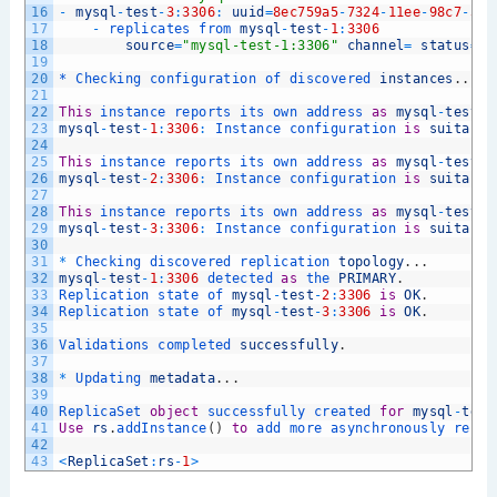
16
-
mysql
-
test
-
3
:
3306
:
uuid
=
8ec759a5
-
7324
-
11ee
-
98c7
-
525
17
-
replicates 
from 
mysql
-
test
-
1
:
3306
18
source
=
"mysql-test-1:3306"
channel
=
status
=
ON
19
20
*
Checking 
configuration 
of 
discovered 
instances
.
.
.
21
22
This
instance 
reports 
its 
own 
address 
as
mysql
-
test
-
1
23
mysql
-
test
-
1
:
3306
:
Instance 
configuration 
is
suitable
24
25
This
instance 
reports 
its 
own 
address 
as
mysql
-
test
-
2
26
mysql
-
test
-
2
:
3306
:
Instance 
configuration 
is
suitable
27
28
This
instance 
reports 
its 
own 
address 
as
mysql
-
test
-
3
29
mysql
-
test
-
3
:
3306
:
Instance 
configuration 
is
suitable
30
31
*
Checking 
discovered 
replication 
topology
.
.
.
32
mysql
-
test
-
1
:
3306
detected 
as
the 
PRIMARY
.
33
Replication 
state 
of 
mysql
-
test
-
2
:
3306
is
OK
.
34
Replication 
state 
of 
mysql
-
test
-
3
:
3306
is
OK
.
35
36
Validations 
completed 
successfully
.
37
38
*
Updating 
metadata
.
.
.
39
40
ReplicaSet 
object
successfully 
created 
for
mysql
-
test
41
Use
rs
.
addInstance
(
)
to
add 
more 
asynchronously 
repli
42
43
<
ReplicaSet
:
rs
-
1
>