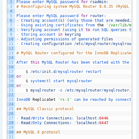
2
Please 
enter 
MySQL 
password 
for
rsadmin
:
3
# Reconfiguring system MySQL Router 8.0.35 (MySQL Com
4
5
Please 
enter 
MySQL 
password 
for
router
:
6
-
Creating 
account
(
s
)
(
only 
those 
that 
are 
needed
,
if
7
-
Using 
existing 
certificates 
from 
the
'/var/lib/mysq
8
-
Verifying 
account
(
using 
it 
to
run 
SQL 
queries 
that
9
-
Storing 
account 
in
keyring
10
-
Adjusting 
permissions 
of 
generated 
files
11
-
Creating 
configuration
/
etc
/
mysqlrouter
/
mysqlrouter
12
13
# MySQL Router configured for the InnoDB ReplicaSet '
14
15
After 
this
MySQL 
Router 
has 
been 
started 
with 
the 
gen
16
17
$
/
etc
/
init
.
d
/
mysqlrouter 
restart
18
or
19
$
systemctl 
start 
mysqlrouter
20
or
21
$
mysqlrouter
-
c
/
etc
/
mysqlrouter
/
mysqlrouter
.
con
22
23
InnoDB 
ReplicaSet
'rs-1'
can 
be 
reached 
by 
connecting
24
25
## MySQL Classic protocol
26
27
-
Read
/
Write 
Connections
:
localhost
:
6446
28
-
Read
/
Only 
Connections
:
localhost
:
6447
29
30
## MySQL X protocol
31