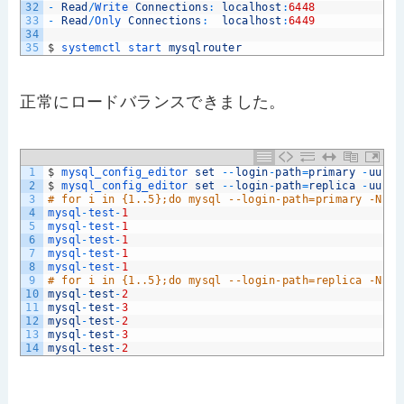
32
-
Read
/
Write 
Connections
:
localhost
:
6448
33
-
Read
/
Only 
Connections
:
localhost
:
6449
34
35
$
systemctl 
start 
mysqlrouter
正常にロードバランスできました。
1
$
mysql_config_editor 
set
--
login
-
path
=
primary
-
uu
-
p
2
$
mysql_config_editor 
set
--
login
-
path
=
replica
-
uu
-
p
3
# for i in {1..5};do mysql --login-path=primary -NB -
4
mysql
-
test
-
1
5
mysql
-
test
-
1
6
mysql
-
test
-
1
7
mysql
-
test
-
1
8
mysql
-
test
-
1
9
# for i in {1..5};do mysql --login-path=replica -NB -
10
mysql
-
test
-
2
11
mysql
-
test
-
3
12
mysql
-
test
-
2
13
mysql
-
test
-
3
14
mysql
-
test
-
2