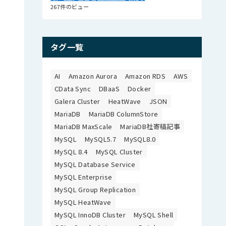
267件のビュー
タグ一覧
AI
Amazon Aurora
Amazon RDS
AWS
CData Sync
DBaaS
Docker
Galera Cluster
HeatWave
JSON
MariaDB
MariaDB ColumnStore
MariaDB MaxScale
MariaDB社寄稿記事
MySQL
MySQL5.7
MySQL8.0
MySQL 8.4
MySQL Cluster
MySQL Database Service
MySQL Enterprise
MySQL Group Replication
MySQL HeatWave
MySQL InnoDB Cluster
MySQL Shell