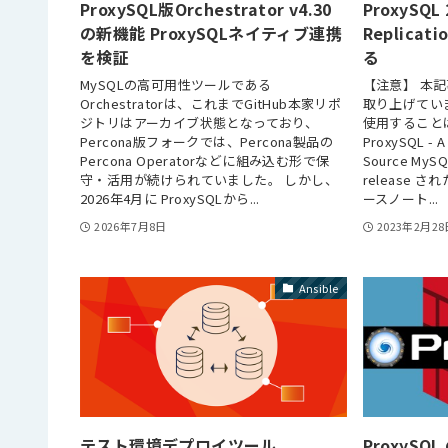
ProxySQL版Orchestrator v4.30
ProxySQL 
の新機能 ProxySQLネイティブ連携
Replicat
を検証
る
MySQLの高可用性ツールである
【注意】 本
Orchestratorは、これまでGitHub本家リポ
取り上げてい
ジトリはアーカイブ状態となっており、
使用すること
Percona版フォークでは、Percona製品の
ProxySQL - A
Percona Operatorなどに組み込む形で保
Source MySQL
守・活用が続けられていました。 しかし、
release され
2026年4月に ProxySQLから...
ースノート...
2026年7月8日
2023年2月28
Ansible
テスト環境デプロイツール
ProxyS