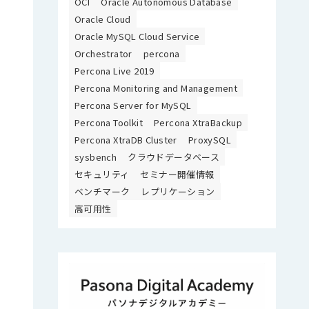
OCI
Oracle Autonomous Database
Oracle Cloud
Oracle MySQL Cloud Service
Orchestrator
percona
Percona Live 2019
Percona Monitoring and Management
Percona Server for MySQL
Percona Toolkit
Percona XtraBackup
Percona XtraDB Cluster
ProxySQL
sysbench
クラウドデータベース
セキュリティ
セミナー開催情報
ベンチマーク
レプリケーション
高可用性