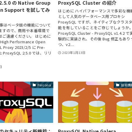
2.5.0 の Native Group
ProxySQL Cluster の紹介
ion Support を試してみ
はじめに ハイパフォーマンスで多彩な機
として人気のデータベース用プロキシ
ProxySQL ですが、ネイティブなクラス
記事はベータ版の機能について
能を有していることをご存じでしょうか
ますので、商用や本番環境で
ProxySQL Cluster - ProxySQL v1.4.2 で
はご遠慮ください。 はじめに
験的に実装され、その後 Bug 修正もあり
 High Performance Open
つ、v2....
 Proxy 2023/2/5 に Pre-
た ProxySQL 2.5.0 では、リリ
2023年1月13日
日
Percona
技術情
QL のセキュリティ新機能：
ProxySQL Native Galera