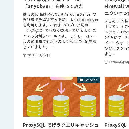
「anydbver」を使ってみた
Firewall 
ェクション
はじめに 私はMySQLやPercona Serverの
検証環境を構築する際に、よくdbdeployer
はじめに 本
を利用します。これまでのブログ記事
上げているデ
（①,②,③）でも度々登場しているように、
トウェア Pro
とても便利なツールです。 しかし、同ツー
2.0.9 に
ルの愛用者でも以下のような点に不足を感
イアーウォー
じていました。 ...
ンジェクショ
まし...
2021年2月19日
2020年4月24
Percona
ProxySQL で行うクエリキャッシュ
ProxySQL 