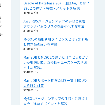
Oracle AI Database 26ai（旧23ai）とは？
視
23cとの違い・特徴・メリットを解説
412件のビュー
監
AWS RDSバージョンアップの手順と影響｜
ま
シ
ダウンタイムのリスクを最小化する方法
399件のビュー
機能
MySQLの商用利用ライセンスとは？無料版
ン
と有料版の違いを解説
389件のビュー
MariaDBとMySQLの違いとは？どっちがい
いか徹底比較。互換性やユースケース別お
すすめ解説。
384件のビュー
MariaDBサポート期限＆LTS一覧｜EOL後
の危険と対策
337件のビュー
MySQLバージョンアップの手順・注意点｜
安全に進めるポイントを解説