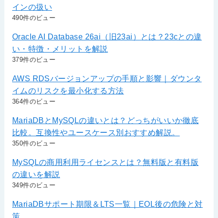
インの扱い
490件のビュー
Oracle AI Database 26ai（旧23ai）とは？23cとの違
い・特徴・メリットを解説
379件のビュー
AWS RDSバージョンアップの手順と影響｜ダウンタ
イムのリスクを最小化する方法
364件のビュー
MariaDBとMySQLの違いとは？どっちがいいか徹底
比較。互換性やユースケース別おすすめ解説。
350件のビュー
MySQLの商用利用ライセンスとは？無料版と有料版
の違いを解説
349件のビュー
MariaDBサポート期限＆LTS一覧｜EOL後の危険と対
策