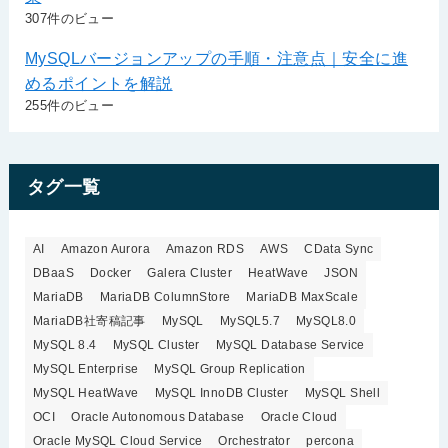
307件のビュー
MySQLバージョンアップの手順・注意点｜安全に進
めるポイントを解説
255件のビュー
タグ一覧
AI
Amazon Aurora
Amazon RDS
AWS
CData Sync
DBaaS
Docker
Galera Cluster
HeatWave
JSON
MariaDB
MariaDB ColumnStore
MariaDB MaxScale
MariaDB社寄稿記事
MySQL
MySQL5.7
MySQL8.0
MySQL 8.4
MySQL Cluster
MySQL Database Service
MySQL Enterprise
MySQL Group Replication
MySQL HeatWave
MySQL InnoDB Cluster
MySQL Shell
OCI
Oracle Autonomous Database
Oracle Cloud
Oracle MySQL Cloud Service
Orchestrator
percona