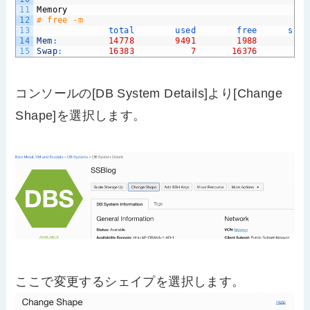
11
Memory
12
# free -m
13
total        
used        
free      
shar
14
Mem
:
14778
9491
1988
15
Swap
:
16383
7
16376
コンソールの[DB System Details]より[Change
Shape]を選択します。
ここで変更するシェイプを選択します。