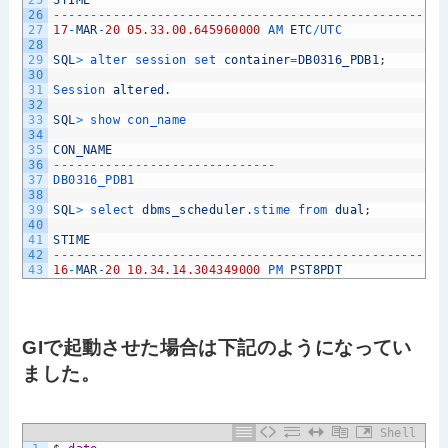
26
--
--
--
--
--
--
--
--
--
--
--
--
--
--
--
--
--
--
--
--
--
--
--
--
--
--
-
27
17
-
MAR
-
20
05.33.00.645960000
AM 
ETC
/
UTC
28
29
SQL
>
alter 
session 
set 
container
=
DB0316_PDB1
;
30
31
Session 
altered
.
32
33
SQL
>
show 
con_name
34
35
CON_NAME
36
--
--
--
--
--
--
--
--
--
--
--
--
--
--
--
37
DB0316_PDB1
38
39
SQL
>
select 
dbms_scheduler
.stime
from 
dual
;
40
41
STIME
42
--
--
--
--
--
--
--
--
--
--
--
--
--
--
--
--
--
--
--
--
--
--
--
--
--
--
-
43
16
-
MAR
-
20
10.34.14.304349000
PM 
PST8PDT
GIで起動させた場合は下記のようになってい
ました。
Shell