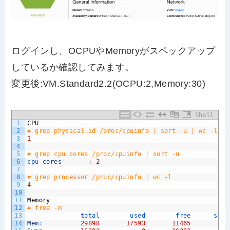
ログインし、OCPUやMemoryがスペックアップ
しているか確認してみます。
変更後:VM.Standard2.2(OCPU:2,Memory:30)
Shell
1
CPU
2
# grep physical.id /proc/cpuinfo | sort -u | wc -l
3
1
4
5
# grep cpu.cores /proc/cpuinfo | sort -u
6
cpu 
cores
:
2
7
8
# grep processor /proc/cpuinfo | wc -l
9
4
10
11
Memory
12
# free -m
13
total        
used        
free      
shar
14
Mem
:
29898
17593
11465