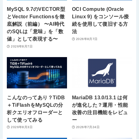
MySQL 9.7のVECTOR型
OCI Compute (Oracle
とVector Functionsを徹
Linux 9) をコンソール接
底解説（前編） 〜AI時代
続を使用して復旧する方
のSQLは「意味」を「数
法
値」として表現する〜
2026年8月7日
2026年8月7日
こんなのってあり？TiDB
MariaDB 13.0/13.1 は何
＋TiFlashをMySQLの分
が進化した？運用・性能
析クエリオフローダーと
改善の注目機能をレビュ
して使ってみる
ー
2026年8月3日
2026年7月24日