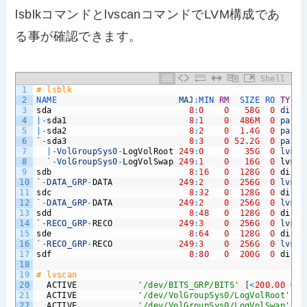
lsblkコマンドとlvscanコマンドでLVM構成であ
る事が確認できます。
Shell
1
# lsblk
2
NAME                        
MAJ
:
MIN 
RM
SIZE 
RO 
TYPE
3
sda
8
:
0
0
58G
0
disk
4
|
-
sda1
8
:
1
0
486M
0
part
5
|
-
sda2
8
:
2
0
1.4G
0
part
6
`
-
sda3
8
:
3
0
52.2G
0
part
7
|
-
VolGroupSys0
-
LogVolRoot
249
:
0
0
35G
0
lvm
8
`
-
VolGroupSys0
-
LogVolSwap
249
:
1
0
16G
0
lvm
9
sdb
8
:
16
0
128G
0
disk
10
`
-
DATA_GRP
-
DATA
249
:
2
0
256G
0
lvm
11
sdc
8
:
32
0
128G
0
disk
12
`
-
DATA_GRP
-
DATA
249
:
2
0
256G
0
lvm
13
sdd
8
:
48
0
128G
0
disk
14
`
-
RECO_GRP
-
RECO
249
:
3
0
256G
0
lvm
15
sde
8
:
64
0
128G
0
disk
16
`
-
RECO_GRP
-
RECO
249
:
3
0
256G
0
lvm
17
sdf
8
:
80
0
200G
0
disk
18
19
# lvscan
20
ACTIVE
'/dev/BITS_GRP/BITS'
[
<
200.00
GiB
21
ACTIVE
'/dev/VolGroupSys0/LogVolRoot'
[
3
22
ACTIVE
'/dev/VolGroupSys0/LogVolSwap'
[
1