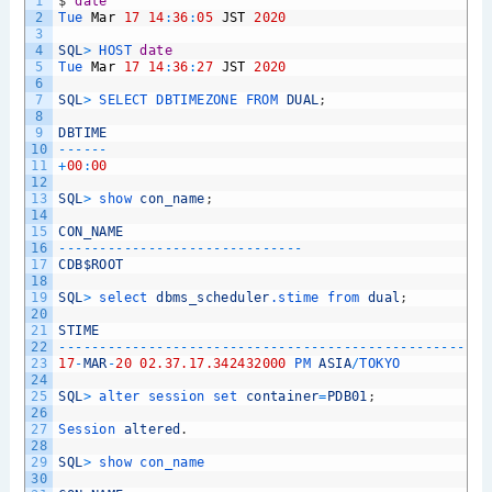
1
$
date
2
Tue 
Mar
17
14
:
36
:
05
JST
2020
3
4
SQL
>
HOST 
date
5
Tue 
Mar
17
14
:
36
:
27
JST
2020
6
7
SQL
>
SELECT 
DBTIMEZONE 
FROM 
DUAL
;
8
9
DBTIME
10
--
--
--
11
+
00
:
00
12
13
SQL
>
show 
con_name
;
14
15
CON_NAME
16
--
--
--
--
--
--
--
--
--
--
--
--
--
--
--
17
CDB
$ROOT
18
19
SQL
>
select 
dbms_scheduler
.stime
from 
dual
;
20
21
STIME
22
--
--
--
--
--
--
--
--
--
--
--
--
--
--
--
--
--
--
--
--
--
--
--
--
--
--
-
23
17
-
MAR
-
20
02.37.17.342432000
PM 
ASIA
/
TOKYO
24
25
SQL
>
alter 
session 
set 
container
=
PDB01
;
26
27
Session 
altered
.
28
29
SQL
>
show 
con_name
30