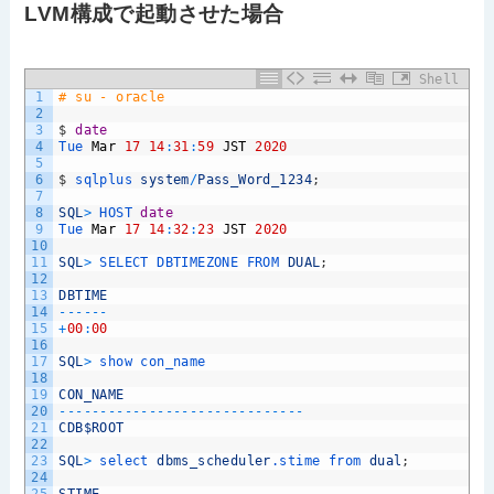
LVM構成で起動させた場合
Shell
1
# su - oracle
2
3
$
date
4
Tue 
Mar
17
14
:
31
:
59
JST
2020
5
6
$
sqlplus 
system
/
Pass_Word_1234
;
7
8
SQL
>
HOST 
date
9
Tue 
Mar
17
14
:
32
:
23
JST
2020
10
11
SQL
>
SELECT 
DBTIMEZONE 
FROM 
DUAL
;
12
13
DBTIME
14
--
--
--
15
+
00
:
00
16
17
SQL
>
show 
con_name
18
19
CON_NAME
20
--
--
--
--
--
--
--
--
--
--
--
--
--
--
--
21
CDB
$ROOT
22
23
SQL
>
select 
dbms_scheduler
.stime
from 
dual
;
24
25
STIME