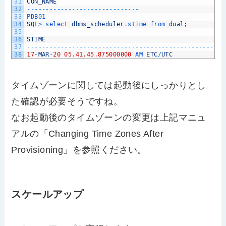
31
CON_NAME
32
--
--
--
--
--
--
--
--
--
--
--
--
--
--
--
33
PDB01
34
SQL
>
select 
dbms_scheduler
.stime
from 
dual
;
35
36
STIME
37
--
--
--
--
--
--
--
--
--
--
--
--
--
--
--
--
--
--
--
--
--
--
--
--
--
--
-
38
17
-
MAR
-
20
05.41.45.875000000
AM 
ETC
/
UTC
タイムゾーンに関しては起動後にしっかりとし
た確認が必要そうですね。
なお起動後のタイムゾーンの変更は上記マニュ
アルの「Changing Time Zones After
Provisioning」を参照ください。
スケールアップ