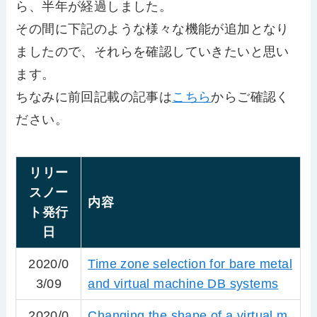
ら、半年が経過しました。
その間に下記のような様々な機能が追加となり
ましたので、それらを確認していきたいと思い
ます。
ちなみに前回記載の記事は
こちら
からご確認く
ださい。
リリー
スノー
内容
ト発行
日
2020/0
Time zone selection for bare metal
3/09
and virtual machine DB systems
2020/0
Changing the shape of a virtual m