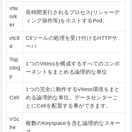
vtw
長時間実行されるプロセス(リシャーデ
ork
ィング操作等)をホストするPod。
er
vtctl
Cliツールの処理を受け付けるHTTPサ
d
ーバ
Top
1つのVitessを構成するすべてのコンポ
olog
ーネントをまとめる論理的な単位
y
1つの完全に動作するVitess環境をまと
Cell
める論理的な単位。データセンターご
とにCellを配置する事ができます。
VSc
複数のKeyspaceを含む論理的なスキー
he
マ