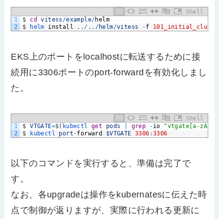
Shell
1
$
cd
vitess
/
example
/
helm
2
$
helm 
install
.
.
/
.
.
/
helm
/
vitess
-
f
101_initial_cluste
EKS上のポートをlocalhostに転送するために接
続用に3306ポートのport-forwardを有効化しまし
た。
Shell
1
$
VTGATE
=
$
(
kubectl 
get
pods
|
grep
-
io
"vtgate[a-zA-Z0
2
$
kubectl 
port
-
forward
$VTGATE
3306
:
3306
以下のコマンドを実行すると、準備は完了で
す。
なお、各upgradeは操作をkubernatesに伝えた時
点で制御が返りますが、実際に行われる更新に