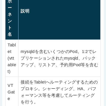
ポ
ー
説明
ネ
ン
ト
名
Tabl
et
mysqldを含むいくつかのPod。1:2でレ
(vtt
プリケーションされたmysqld、バック
able
アップ、リストア、予約用Pod等を含む
t)
接続をTabletへルーティングするための
VT
プロキシ。シャーディング、HA、パフ
Gat
ォーマンス等を考慮してルーティング
e
を行う。