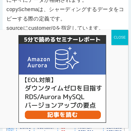
copySchemaは、シャーディングするデータをコ
ピーする際の定義です。
sourceにcustomer/0を指定しています。
適用後にtabletが作成されているはずです。
Shell
1
mysql
>
show 
vitess_tablets
;
;
2
+
--
--
--
-
+
--
--
--
--
--
+
--
--
--
-
+
--
--
--
--
--
--
+
--
--
--
--
-
+
--
3
|
Cell
|
Keyspace
|
Shard
|
TabletType
|
State
|
A
4
+
--
--
--
-
+
--
--
--
--
--
+
--
--
--
-
+
--
--
--
--
--
--
+
--
--
--
--
-
+
--
5
|
zone1
|
commerce
|
0
|
MASTER
|
SERVING
|
z
6
|
zone1
|
commerce
|
0
|
REPLICA
|
SERVING
|
z
7
|
zone1
|
commerce
|
0
|
RDONLY
|
SERVING
|
z
8
|
zone1
|
customer
|
-
80
|
MASTER
|
SERVING
|
z
9
|
zone1
|
customer
|
-
80
|
REPLICA
|
SERVING
|
z
10
|
zone1
|
customer
|
-
80
|
RDONLY
|
SERVING
|
z
11
|
zone1
|
customer
|
0
|
MASTER
|
SERVING
|
z
12
|
zone1
|
customer
|
0
|
REPLICA
|
SERVING
|
z
13
|
zone1
|
customer
|
0
|
RDONLY
|
SERVING
|
z
14
|
zone1
|
customer
|
80
-
|
MASTER
|
SERVING
|
z