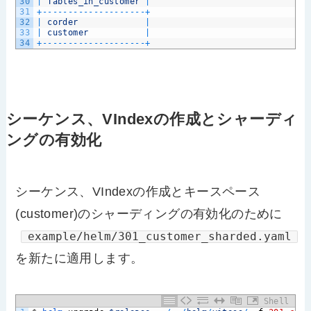
30
|
Tables_in_customer
|
31
+
--
--
--
--
--
--
--
--
--
--
+
32
|
corder
|
33
|
customer
|
34
+
--
--
--
--
--
--
--
--
--
--
+
シーケンス、VIndexの作成とシャーディ
ングの有効化
シーケンス、VIndexの作成とキースペース
(customer)のシャーディングの有効化のために
example/helm/301_customer_sharded.yaml
を新たに適用します。
Shell