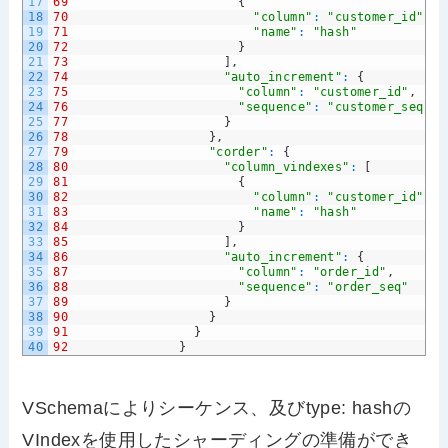
17
69
{
18
70
"column"
:
"customer_id"
,
19
71
"name"
:
"hash"
20
72
}
21
73
]
,
22
74
"auto_increment"
:
{
23
75
"column"
:
"customer_id"
,
24
76
"sequence"
:
"customer_seq"
25
77
}
26
78
}
,
27
79
"corder"
:
{
28
80
"column_vindexes"
:
[
29
81
{
30
82
"column"
:
"customer_id"
,
31
83
"name"
:
"hash"
32
84
}
33
85
]
,
34
86
"auto_increment"
:
{
35
87
"column"
:
"order_id"
,
36
88
"sequence"
:
"order_seq"
37
89
}
38
90
}
39
91
}
40
92
}
VSchemaによりシーケンス、及びtype: hashの
VIndexを使用したシャーディングの準備ができ