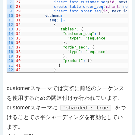
7
27
insert 
into 
customer_seq
(
id
,
next_id
8
28
create 
table 
order_seq
(
id
int
,
next_
9
29
insert 
into 
order_seq
(
id
,
next_id
,
c
10
30
vschema
:
11
31
seq
:
|
-
12
32
{
13
33
"tables"
:
{
14
34
"customer_seq"
:
{
15
35
"type"
:
"sequence"
16
36
}
,
17
37
"order_seq"
:
{
18
38
"type"
:
"sequence"
19
39
}
,
20
40
"product"
:
{
}
21
41
}
22
42
}
customerスキーマでは実際に前述のシーケンス
を使用するための関連付けが行われています。
customerスキーマに
をつ
"sharded": true
けることで水平シャーディングを有効化してい
ます。