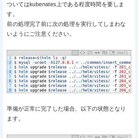
ついてはkubenates上である程度時間を要しま
す。
前の処理完了前に次の処理を実行してしまわな
いようにご注意ください。
Shell
1
$
release
=
$
(
helm 
ls
-
q
)
2
$
mysql
-
uroot
-
h127
.
0.0.1
<
.
.
/
common
/
insert_commerce
3
$
helm 
upgrade
$release
.
.
/
.
.
/
helm
/
vitess
/
-
f
201_cust
4
$
helm 
upgrade
$release
.
.
/
.
.
/
helm
/
vitess
/
-
f
202_cust
5
$
helm 
upgrade
$release
.
.
/
.
.
/
helm
/
vitess
/
-
f
203_vert
6
$
helm 
upgrade
$release
.
.
/
.
.
/
helm
/
vitess
/
-
f
204_vert
7
$
helm 
upgrade
$release
.
.
/
.
.
/
helm
/
vitess
/
-
f
205_vert
8
$
helm 
upgrade
$release
.
.
/
.
.
/
helm
/
vitess
/
-
f
206_clea
準備が正常に完了した場合、以下の状態となり
ます。
Shell