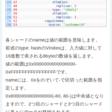
24
47
vttablet
:
25
48
replicas
:
2
26
49
-
type
:
"rdonly"
27
50
vttablet
:
28
51
replicas
:
1
29
52
copySchema
:
30
53
source
:
"customer/0"
各シャードのnameは値の範囲を意味します。
前述のtype: hashのVIndexは、入力値に対して
16進数で表される8byteの数値を返します。
値の範囲は0x0000000000000000-
0xFFFFFFFFFFFFFFFFです。
nameには、0xをのぞいて-で区切った範囲を指
定します。
0x8000000000000000(-80, 80-)は中央値となり
ますので、2つ目のシャードと3つ目のシャード
に半々にデータが格納されます。