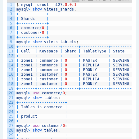
1
$
mysql
-
uroot
-
h127
.
0.0.1
2
mysql
>
show 
vitess_shards
;
3
+
--
--
--
--
--
--
+
4
|
Shards
|
5
+
--
--
--
--
--
--
+
6
|
commerce
/
0
|
7
|
customer
/
0
|
8
+
--
--
--
--
--
--
+
9
mysql
>
show 
vitess_tablets
;
10
+
--
--
--
-
+
--
--
--
--
--
+
--
--
--
-
+
--
--
--
--
--
--
+
--
--
--
--
-
+
--
11
|
Cell
|
Keyspace
|
Shard
|
TabletType
|
State
|
A
12
+
--
--
--
-
+
--
--
--
--
--
+
--
--
--
-
+
--
--
--
--
--
--
+
--
--
--
--
-
+
--
13
|
zone1
|
commerce
|
0
|
MASTER
|
SERVING
|
z
14
|
zone1
|
commerce
|
0
|
REPLICA
|
SERVING
|
z
15
|
zone1
|
commerce
|
0
|
RDONLY
|
SERVING
|
z
16
|
zone1
|
customer
|
0
|
MASTER
|
SERVING
|
z
17
|
zone1
|
customer
|
0
|
REPLICA
|
SERVING
|
z
18
|
zone1
|
customer
|
0
|
RDONLY
|
SERVING
|
z
19
+
--
--
--
-
+
--
--
--
--
--
+
--
--
--
-
+
--
--
--
--
--
--
+
--
--
--
--
-
+
--
20
mysql
>
use
commerce
/
0
;
21
mysql
>
show 
tables
;
22
+
--
--
--
--
--
--
--
--
--
--
+
23
|
Tables_in_commerce
|
24
+
--
--
--
--
--
--
--
--
--
--
+
25
|
product
|
26
+
--
--
--
--
--
--
--
--
--
--
+
27
mysql
>
use
customer
/
0
;
28
mysql
>
show 
tables
;
29
+
--
--
--
--
--
--
--
--
--
--
+