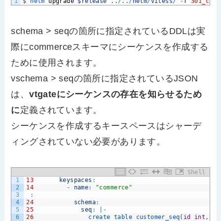
1
$
helm 
upgrade
$release
.
.
/
.
.
/
helm
/
vitess
/
-
f
301_cust
schema > seqの箇所に指定されているDDLは実
際にcommerceスキーマにシーケンスを作成する
ために使用されます。
vschema > seqの箇所に指定されているJSON
は、
vtgateにシーケンスの存在を知らせるため
に
定義されています。
シーケンスを作成するキースペースはシャーデ
ィングされていない必要があります。
Shell
1
13
keyspaces
:
2
14
-
name
:
"commerce"
3
:
4
24
schema
:
5
25
seq
:
|
-
6
26
create 
table 
customer_seq
(
id
int
,
ne