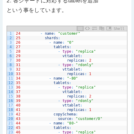
2. 各シャードに対応するtabletを追加
という事をしています。
Shell
1
24
-
name
:
"customer"
2
25
shards
:
3
26
-
name
:
"0"
4
27
tablets
:
5
28
-
type
:
"replica"
6
29
vttablet
:
7
30
replicas
:
2
8
31
-
type
:
"rdonly"
9
32
vttablet
:
10
33
replicas
:
1
11
34
-
name
:
"-80"
12
35
tablets
:
13
36
-
type
:
"replica"
14
37
vttablet
:
15
38
replicas
:
2
16
39
-
type
:
"rdonly"
17
40
vttablet
:
18
41
replicas
:
1
19
42
copySchema
:
20
43
source
:
"customer/0"
21
44
-
name
:
"80-"
22
45
tablets
:
23
46
-
type
:
"replica"