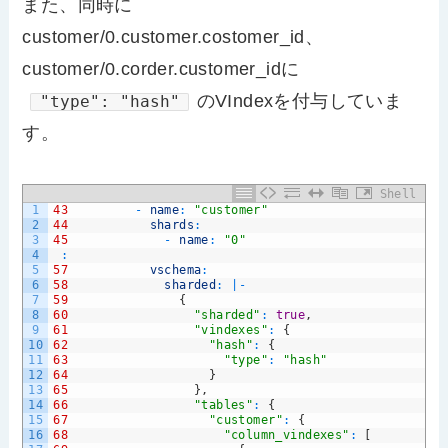
また、同時に
customer/0.customer.costomer_id、
customer/0.corder.customer_idに
のVIndexを付与していま
"type": "hash"
す。
Shell
1
43
-
name
:
"customer"
2
44
shards
:
3
45
-
name
:
"0"
4
:
5
57
vschema
:
6
58
sharded
:
|
-
7
59
{
8
60
"sharded"
:
true
,
9
61
"vindexes"
:
{
10
62
"hash"
:
{
11
63
"type"
:
"hash"
12
64
}
13
65
}
,
14
66
"tables"
:
{
15
67
"customer"
:
{
16
68
"column_vindexes"
:
[