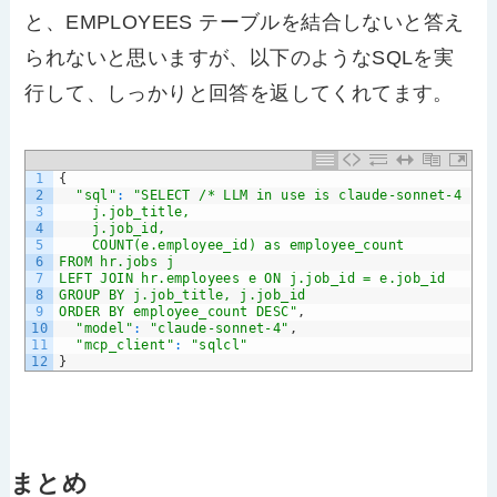
と、EMPLOYEES テーブルを結合しないと答え
られないと思いますが、以下のようなSQLを実
行して、しっかりと回答を返してくれてます。
1
{
2
"sql"
:
"SELECT /* LLM in use is claude-sonnet-4 */ 
3
    j.job_title,
4
    j.job_id,
5
    COUNT(e.employee_id) as employee_count
6
FROM hr.jobs j
7
LEFT JOIN hr.employees e ON j.job_id = e.job_id
8
GROUP BY j.job_title, j.job_id
9
ORDER BY employee_count DESC"
,
10
"model"
:
"claude-sonnet-4"
,
11
"mcp_client"
:
"sqlcl"
12
}
まとめ