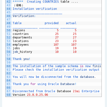
42
*
*
*
*
*
*
Creating 
COUNTRIES 
table
.
.
.
.
43
（省略）
44
Installation 
verification
45
____________________________
46
Verification
:
47
48
Table             
provided    
actual
49
______________ 
___________ 
_________
50
regions
5
5
51
countries
25
25
52
departments
27
27
53
locations
23
23
54
employees
107
107
55
jobs
19
19
56
job
_
history
10
10
57
58
Thank 
you
!
59
_____________________________________________________
60
The 
installation 
of 
the 
sample 
schema 
is
now 
finished
61
Please 
check 
the 
installation 
verification 
output 
abo
62
63
You 
will 
now 
be 
disconnected 
from 
the 
database
.
64
65
Thank 
you 
for
using 
Oracle 
Database
!
66
67
Disconnected 
from 
Oracle 
Database
23ai
Enterprise 
Edi
68
Version
23.8.0.25.06