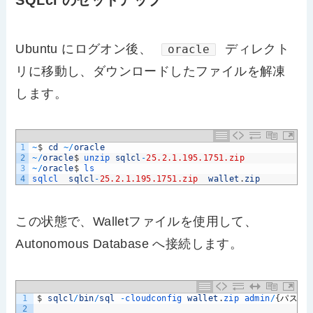
SQLcl のセットアップ
Ubuntu にログオン後、
ディレクト
oracle
リに移動し、ダウンロードしたファイルを解凍
します。
1
~
$
cd
~
/
oracle
2
~
/
oracle
$
unzip 
sqlcl
-
25.2.1.195.1751.zip
3
~
/
oracle
$
ls
4
sqlcl  
sqlcl
-
25.2.1.195.1751.zip
wallet
.
zip
この状態で、Walletファイルを使用して、
Autonomous Database へ接続します。
1
$
sqlcl
/
bin
/
sql
-
cloudconfig 
wallet
.
zip 
admin
/
{
パスワ
2