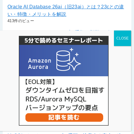
Oracle AI Database 26ai（旧23ai）とは？23cとの違
い・特徴・メリットを解説
413件のビュー
AWS RDSバージョンアップの手順と影響｜ダウンタ
イムのリスクを最小化する方法
399件のビュー
MySQLの商用利用ライセンスとは？無料版と有料版
の違いを解説
391件のビュー
MariaDBとMySQLの違いとは？どっちがいいか徹底
比較。互換性やユースケース別おすすめ解説。
385件のビュー
MariaDBサポート期限＆LTS一覧｜EOL後の危険と対
策
337件のビュー