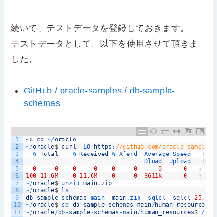
続いて、テストデータを登録しておきます。
テストデータとして、以下を使用させて頂きま
した。
GitHub / oracle-samples / db-sample-
schemas
1
~
$
cd
~
/
oracle
2
~
/
oracle
$
curl
-
LO 
https
:
//github.com/oracle-samples/
3
%
Total
%
Received
%
Xferd  
Average 
Speed   
Time
4
Dload  
Upload   
Tota
5
0
0
0
0
0
0
0
0
--
:
--
:
-
6
100
11.6M
0
11.6M
0
0
3611k
0
--
:
--
:
-
7
~
/
oracle
$
unzip 
main
.
zip
8
~
/
oracle
$
ls
9
db
-
sample
-
schemas
-
main  
main
.
zip  
sqlcl  
sqlcl
-
25.2.1
10
~
/
oracle
$
cd 
db
-
sample
-
schemas
-
main
/
human_resources
11
~
/
oracle
/
db
-
sample
-
schemas
-
main
/
human_resources
$
/
hom