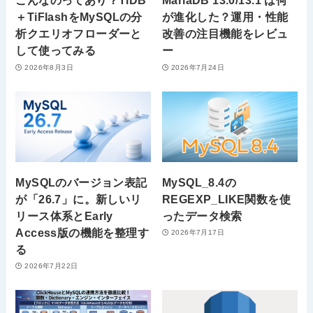
こんなのってあり？TiDB
MariaDB 13.0/13.1 は何
＋TiFlashをMySQLの分
が進化した？運用・性能
析クエリオフローダーと
改善の注目機能をレビュ
して使ってみる
ー
2026年8月3日
2026年7月24日
MySQLのバージョン表記
MySQL_8.4の
が「26.7」に。新しいリ
REGEXP_LIKE関数を使
リース体系とEarly
ったデータ検索
Access版の機能を整理す
2026年7月17日
る
2026年7月22日