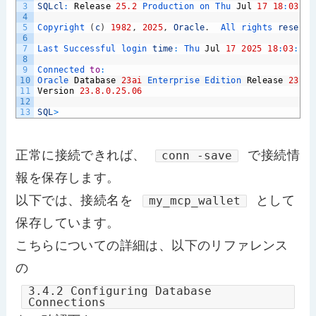
3
SQLcl
:
Release
25.2
Production 
on 
Thu 
Jul
17
18
:
03
:
09
4
5
Copyright
(
c
)
1982
,
2025
,
Oracle
.
All 
rights 
reserve
6
7
Last 
Successful 
login 
time
:
Thu 
Jul
17
2025
18
:
03
:
10
8
9
Connected 
to
:
10
Oracle 
Database
23ai
Enterprise 
Edition 
Release
23.0.
11
Version
23.8.0.25.06
12
13
SQL
>
正常に接続できれば、
で接続情
conn -save
報を保存します。
以下では、接続名を
として
my_mcp_wallet
保存しています。
こちらについての詳細は、以下のリファレンス
の
3.4.2 Configuring Database
Connections