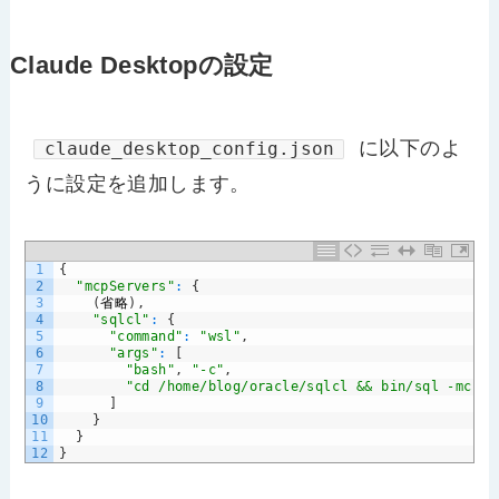
Claude Desktopの設定
に以下のよ
claude_desktop_config.json
うに設定を追加します。
1
{
2
"mcpServers"
:
{
3
(
省略
)
,
4
"sqlcl"
:
{
5
"command"
:
"wsl"
,
6
"args"
:
[
7
"bash"
,
"-c"
,
8
"cd /home/blog/oracle/sqlcl && bin/sql -mcp"
9
]
10
}
11
}
12
}