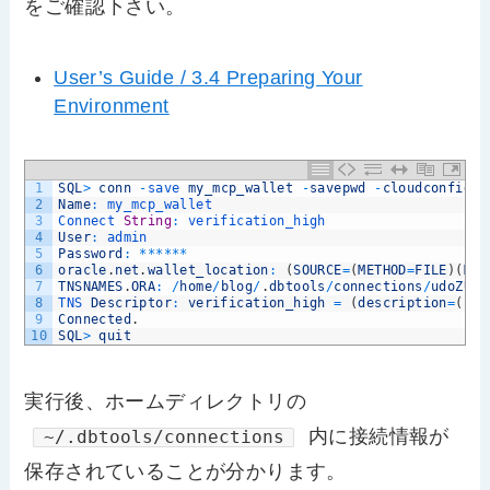
をご確認下さい。
User’s Guide / 3.4 Preparing Your
Environment
1
SQL
>
conn
-
save 
my_mcp_wallet
-
savepwd
-
cloudconfig
/
2
Name
:
my_mcp_wallet
3
Connect 
String
:
verification_high
4
User
:
admin
5
Password
:
*
*
*
*
*
*
6
oracle
.
net
.
wallet_location
:
(
SOURCE
=
(
METHOD
=
FILE
)
(
MET
7
TNSNAMES
.
ORA
:
/
home
/
blog
/
.
dbtools
/
connections
/
udoZUE9
8
TNS 
Descriptor
:
verification_high
=
(
description
=
(
ret
9
Connected
.
10
SQL
>
quit
実行後、ホームディレクトリの
内に接続情報が
~/.dbtools/connections
保存されていることが分かります。