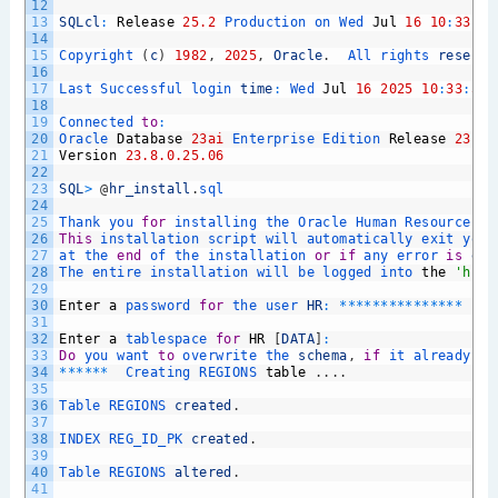
12
13
SQLcl
:
Release
25.2
Production 
on 
Wed 
Jul
16
10
:
33
:
56
14
15
Copyright
(
c
)
1982
,
2025
,
Oracle
.
All 
rights 
reserve
16
17
Last 
Successful 
login 
time
:
Wed 
Jul
16
2025
10
:
33
:
56
18
19
Connected 
to
:
20
Oracle 
Database
23ai
Enterprise 
Edition 
Release
23.0.
21
Version
23.8.0.25.06
22
23
SQL
>
@
hr_install
.
sql
24
25
Thank 
you 
for
installing 
the 
Oracle 
Human 
Resources 
S
26
This
installation 
script 
will 
automatically 
exit 
your
27
at 
the 
end
of 
the 
installation 
or
if
any 
error 
is
enc
28
The 
entire 
installation 
will 
be 
logged 
into 
the
'hr_i
29
30
Enter
a
password 
for
the 
user 
HR
:
*
*
*
*
*
*
*
*
*
*
*
*
*
*
*
31
32
Enter
a
tablespace 
for
HR
[
DATA
]
:
33
Do
you 
want 
to
overwrite 
the 
schema
,
if
it 
already 
ex
34
*
*
*
*
*
*
Creating 
REGIONS 
table
.
.
.
.
35
36
Table 
REGIONS 
created
.
37
38
INDEX 
REG_ID_PK 
created
.
39
40
Table 
REGIONS 
altered
.
41