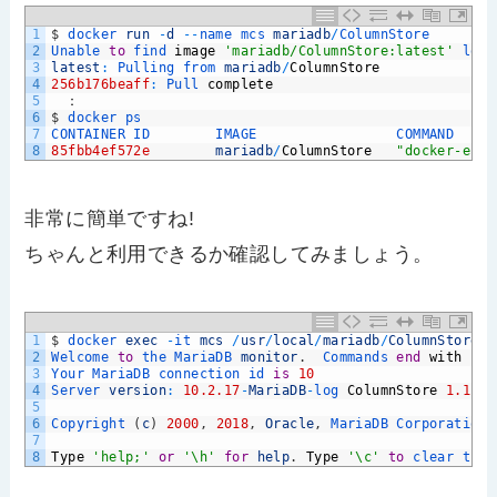
1
$
docker 
run
-
d
--
name 
mcs 
mariadb
/
ColumnStore
2
Unable 
to
find 
image
'mariadb/ColumnStore:latest'
loca
3
latest
:
Pulling 
from 
mariadb
/
ColumnStore
4
256b176beaff
:
Pull 
complete
5
　：
6
$
docker 
ps
7
CONTAINER 
ID        
IMAGE                 
COMMAND     
8
85fbb4ef572e
mariadb
/
ColumnStore
"docker-entr
非常に簡単ですね!
ちゃんと利用できるか確認してみましょう。
1
$
docker 
exec
-
it 
mcs
/
usr
/
local
/
mariadb
/
ColumnStore
/
m
2
Welcome 
to
the 
MariaDB 
monitor
.
Commands 
end
with
;
o
3
Your 
MariaDB 
connection 
id 
is
10
4
Server 
version
:
10.2.17
-
MariaDB
-
log 
ColumnStore
1.1.6
-
5
6
Copyright
(
c
)
2000
,
2018
,
Oracle
,
MariaDB 
Corporation 
7
8
Type
'help;'
or
'\h'
for
help
.
Type
'\c'
to
clear 
the 