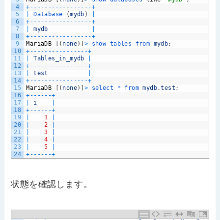
4
+
--
--
--
--
--
--
--
--
-
+
5
|
Database
(
mydb
)
|
6
+
--
--
--
--
--
--
--
--
-
+
7
|
mydb
|
8
+
--
--
--
--
--
--
--
--
-
+
9
MariaDB
[
(
none
)
]
>
show 
tables 
from 
mydb
;
10
+
--
--
--
--
--
--
--
--
+
11
|
Tables_in_mydb
|
12
+
--
--
--
--
--
--
--
--
+
13
|
test
|
14
+
--
--
--
--
--
--
--
--
+
15
MariaDB
[
(
none
)
]
>
select *
from 
mydb
.
test
;
16
+
--
--
--
+
17
|
i
|
18
+
--
--
--
+
19
|
1
|
20
|
2
|
21
|
3
|
22
|
4
|
23
|
5
|
24
+
--
--
--
+
状態を確認します。