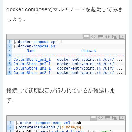
docker-composeでマルチノードを起動してみま
しょう。
1
$
docker
-
compose 
up
-
d
2
$
docker
-
compose 
ps
3
Name                     
Command               
S
4
--
--
--
--
--
--
--
--
--
--
--
--
--
--
--
--
--
--
--
--
--
--
--
--
--
--
--
5
ColumnStore_pm1_1   
docker
-
entrypoint
.
sh
/
usr
/
.
.
.
U
6
ColumnStore_pm2_1   
docker
-
entrypoint
.
sh
/
usr
/
.
.
.
U
7
ColumnStore_um1_1   
docker
-
entrypoint
.
sh
/
usr
/
.
.
.
U
8
ColumnStore_um2_1   
docker
-
entrypoint
.
sh
/
usr
/
.
.
.
U
接続して初期設定が行われているか確認しま
す。
1
$
docker
-
compose 
exec 
um1 
bash
2
[
root
@
fd1da4684fd0
/
]
# mcsmysql
3
MariaDB
[
(
none
)
]
>
show 
databases 
like
'mydb'
;