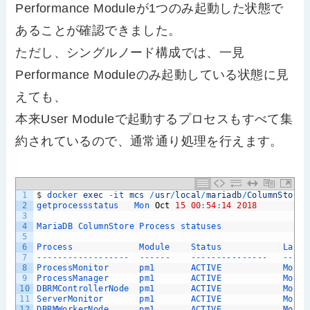
Performance Moduleが1つのみ起動した状態で
あることが確認できました。
ただし、シングルノード構成では、一見
Performance Moduleのみ起動している状態に見
えても、
本来User Moduleで起動するプロセスもすべて集
約されているので、通常通り処理を行えます。
1
$
docker 
exec
-
it 
mcs
/
usr
/
local
/
mariadb
/
ColumnStore
/
2
getprocessstatus   
Mon 
Oct
15
00
:
54
:
14
2018
3
4
MariaDB 
ColumnStore 
Process 
statuses
5
6
Process             
Module    
Status            
Last 
7
--
--
--
--
--
--
--
--
--
--
--
--
--
--
--
--
--
--
--
-
--
--
-
8
ProcessMonitor      
pm1       
ACTIVE            
Mon 
O
9
ProcessManager      
pm1       
ACTIVE            
Mon 
O
10
DBRMControllerNode  
pm1       
ACTIVE            
Mon 
O
11
ServerMonitor       
pm1       
ACTIVE            
Mon 
O
12
DBRMWorkerNode      
pm1       
ACTIVE            
Mon 
O