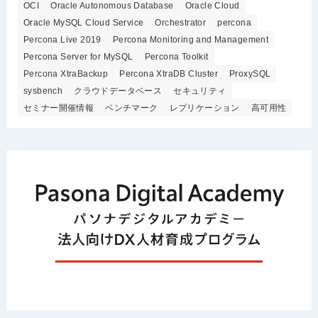
OCI
Oracle Autonomous Database
Oracle Cloud
Oracle MySQL Cloud Service
Orchestrator
percona
Percona Live 2019
Percona Monitoring and Management
Percona Server for MySQL
Percona Toolkit
Percona XtraBackup
Percona XtraDB Cluster
ProxySQL
sysbench
クラウドデータベース
セキュリティ
セミナー開催情報
ベンチマーク
レプリケーション
高可用性