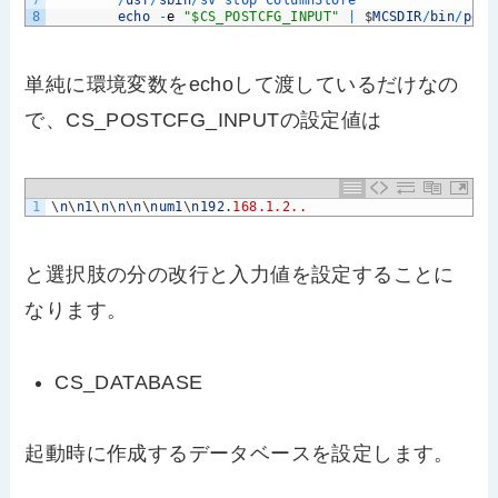
7
/
usr
/
sbin
/
sv 
stop 
ColumnStore
8
echo
-
e
"$CS_POSTCFG_INPUT"
|
$
MCSDIR
/
bin
/
post
単純に環境変数をechoして渡しているだけなの
で、CS_POSTCFG_INPUTの設定値は
1
\
n
\
n1
\
n
\
n
\
n
\
num1
\
n192
.
168.1.2..
と選択肢の分の改行と入力値を設定することに
なります。
CS_DATABASE
起動時に作成するデータベースを設定します。