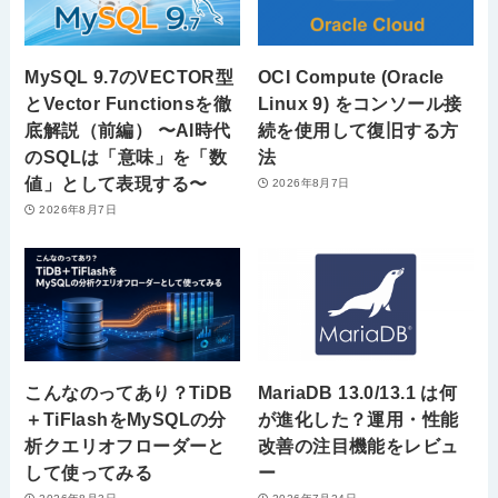
MySQL 9.7のVECTOR型
OCI Compute (Oracle
とVector Functionsを徹
Linux 9) をコンソール接
底解説（前編） 〜AI時代
続を使用して復旧する方
のSQLは「意味」を「数
法
値」として表現する〜
2026年8月7日
2026年8月7日
こんなのってあり？TiDB
MariaDB 13.0/13.1 は何
＋TiFlashをMySQLの分
が進化した？運用・性能
析クエリオフローダーと
改善の注目機能をレビュ
して使ってみる
ー