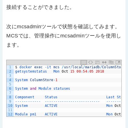
接続することができました。
次にmcsadminツールで状態を確認してみます。
MCSでは、管理操作にmcsadminツールを使用し
ます。
1
$
docker 
exec
-
it 
mcs
/
usr
/
local
/
mariadb
/
ColumnStore
/
2
getsystemstatus   
Mon 
Oct
15
00
:
54
:
05
2018
3
4
System 
ColumnStore
-
1
5
6
System 
and
Module 
statuses
7
8
Component     
Status                       
Last 
Statu
9
--
--
--
--
--
--
--
--
--
--
--
--
--
--
--
--
--
--
--
--
--
--
--
--
10
System        
ACTIVE                       
Mon 
Oct
15
11
12
Module 
pm1    
ACTIVE                       
Mon 
Oct
15