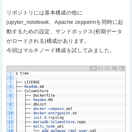
リポジトリには基本構成の他に
jupyter_notebook、Apache zepperinを同時に起
動するための設定、サンドボックス(初期データ
がロードされる)構成があります。
今回はマルチノード構成を試してみました。
1
$
tree
2
.
3
├──
LICENSE
4
├──
Readme
.
md
5
├──
ColumnStore
6
│
├──
Dockerfile
7
│
├──
Readme
.
MD
8
│
├──
dbinit
9
│
├──
docker
-
compose
.
yml
10
│
├──
docker
-
entrypoint
.
sh
11
│
├──
init
.
d
-
rsyslog
12
│
├──
mariadb
-
ColumnStore
.
repo
13
│
├──
multi_node
_
um1
14
│
│
└──
add_gateway_repl_user
.
sql