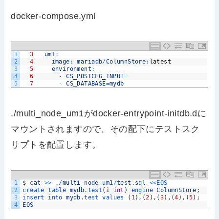
docker-compose.yml
1
3
um1
:
2
4
image
:
mariadb
/
ColumnStore
:
latest
3
5
environment
:
4
6
-
CS_POSTCFG_INPUT
=
5
7
-
CS_DATABASE
=
mydb
./multi_node_um1がdocker-entrypoint-initdb.dに
マウントされますので、その配下にテストスク
リプトを配置します。
1
$
cat
>>
.
/
multi_node_um1
/
test
.
sql
<<
EOS
2
create 
table 
mydb
.
test
(
i
int
)
engine 
ColumnStore
;
3
insert 
into 
mydb
.
test 
values
(
1
)
,
(
2
)
,
(
3
)
,
(
4
)
,
(
5
)
;
4
EOS