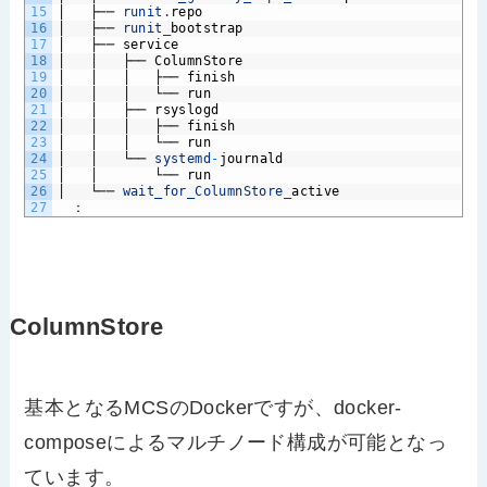
15
│
├──
runit
.
repo
16
│
├──
runit
_
bootstrap
17
│
├──
service
18
│
│
├──
ColumnStore
19
│
│
│
├──
finish
20
│
│
│
└──
run
21
│
│
├──
rsyslogd
22
│
│
│
├──
finish
23
│
│
│
└──
run
24
│
│
└──
systemd
-
journald
25
│
│
└──
run
26
│
└──
wait_for_ColumnStore
_
active
27
　：
ColumnStore
基本となるMCSのDockerですが、docker-
composeによるマルチノード構成が可能となっ
ています。