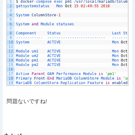
1
$
docker
-
compose 
exec 
pm1
/
usr
/
local
/
mariadb
/
ColumnSt
2
getsystemstatus   
Mon 
Oct
15
02
:
49
:
55
2018
3
4
System 
ColumnStore
-
1
5
6
System 
and
Module 
statuses
7
8
Component     
Status                       
Last 
Statu
9
--
--
--
--
--
--
--
--
--
--
--
--
--
--
--
--
--
--
--
--
--
--
--
--
10
System        
ACTIVE                       
Mon 
Oct
15
11
12
Module 
um1    
ACTIVE                       
Mon 
Oct
15
13
Module 
um2    
ACTIVE                       
Mon 
Oct
15
14
Module 
pm1    
ACTIVE                       
Mon 
Oct
15
15
Module 
pm2    
ACTIVE                       
Mon 
Oct
15
16
17
Active 
Parent
OAM 
Performance 
Module 
is
'pm1'
18
Primary 
Front
-
End
MariaDB 
ColumnStore 
Module 
is
'um1'
19
MariaDB 
ColumnStore 
Replication 
Feature 
is
enabled
問題ないですね!