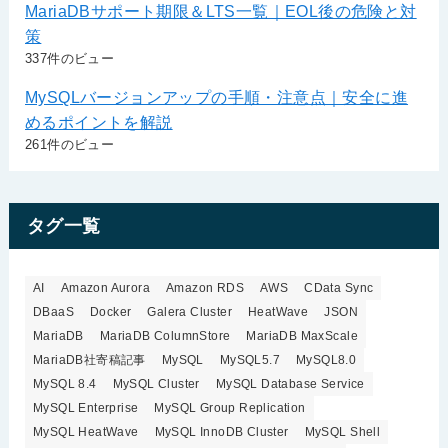
MariaDBサポート期限＆LTS一覧｜EOL後の危険と対
策
337件のビュー
MySQLバージョンアップの手順・注意点｜安全に進
めるポイントを解説
261件のビュー
タグ一覧
AI
Amazon Aurora
Amazon RDS
AWS
CData Sync
DBaaS
Docker
Galera Cluster
HeatWave
JSON
MariaDB
MariaDB ColumnStore
MariaDB MaxScale
MariaDB社寄稿記事
MySQL
MySQL5.7
MySQL8.0
MySQL 8.4
MySQL Cluster
MySQL Database Service
MySQL Enterprise
MySQL Group Replication
MySQL HeatWave
MySQL InnoDB Cluster
MySQL Shell