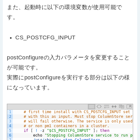
また、起動時に以下の環境変数が使用可能で
す。
CS_POSTCFG_INPUT
postConfigureの入力パラメータを変更すること
が可能です。
実際にpostConfigureを実行する部分は以下の様
になっています。
1
# first time install with CS_POSTCFG_INPUT set the
2
# with this as input. Must stop ColumnStore servic
3
# will fail otherwise. The service is only used fo
4
# or non pm1 containers in a cluster.
5
if
[
!
-
z
"$CS_POSTCFG_INPUT"
]
;
then
6
echo
"Stopping ColumnStore service to run post