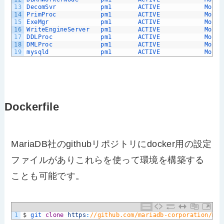
13
DecomSvr            
pm1       
ACTIVE            
Mon 
O
14
PrimProc            
pm1       
ACTIVE            
Mon 
O
15
ExeMgr              
pm1       
ACTIVE            
Mon 
O
16
WriteEngineServer   
pm1       
ACTIVE            
Mon 
O
17
DDLProc             
pm1       
ACTIVE            
Mon 
O
18
DMLProc             
pm1       
ACTIVE            
Mon 
O
19
mysqld              
pm1       
ACTIVE            
Mon 
O
Dockerfile
MariaDB社のgithubリポジトリにdocker用の設定
ファイルがありこれらを使って環境を構築する
ことも可能です。
1
$
git 
clone
https
:
//github.com/mariadb-corporation/mar