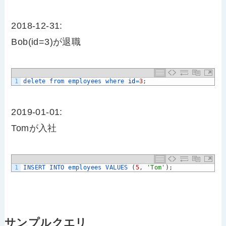
2018-12-31:
Bob(id=3)が退職
1
delete 
from 
employees 
where 
id
=
3
;
2019-01-01:
Tomが入社
1
INSERT 
INTO 
employees 
VALUES
(
5
,
'Tom'
)
;
サンプルクエリ