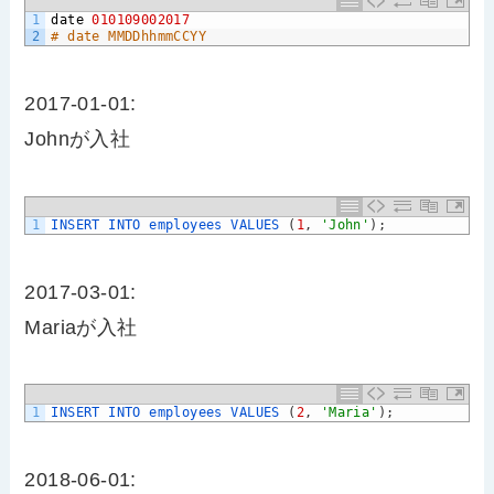
1
date
010109002017
2
# date MMDDhhmmCCYY
2017-01-01:
Johnが入社
1
INSERT 
INTO 
employees 
VALUES
(
1
,
'John'
)
;
2017-03-01:
Mariaが入社
1
INSERT 
INTO 
employees 
VALUES
(
2
,
'Maria'
)
;
2018-06-01: