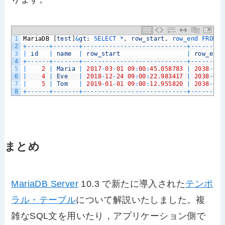
1
MariaDB
[
test
]
&
gt
;
SELECT *
,
row_start
,
row_end 
FROM 
e
2
+
--
--
--
+
--
--
--
-
+
--
--
--
--
--
--
--
--
--
--
--
--
--
--
+
--
--
--
--
-
3
|
id
|
name
|
row_start
|
row_end
4
+
--
--
--
+
--
--
--
-
+
--
--
--
--
--
--
--
--
--
--
--
--
--
--
+
--
--
--
--
-
5
|
2
|
Maria
|
2017
-
03
-
01
09
:
00
:
45.058783
|
2038
-
01
-
6
|
4
|
Eve
|
2018
-
12
-
24
09
:
00
:
22.983417
|
2038
-
01
-
7
|
5
|
Tom
|
2019
-
01
-
01
09
:
00
:
12.955820
|
2038
-
01
-
8
+
--
--
--
+
--
--
--
-
+
--
--
--
--
--
--
--
--
--
--
--
--
--
--
+
--
--
--
--
-
まとめ
MariaDB Server
10.3 で新たに導入された
テンポ
ラル・テーブル
について解説いたしました。複
雑なSQL文を用いたり，アプリケーション側で