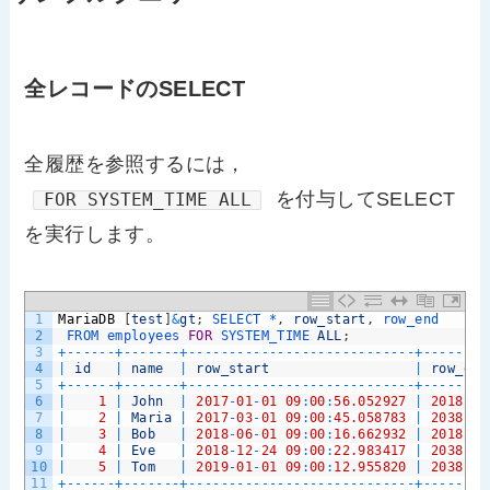
全レコードのSELECT
全履歴を参照するには，
を付与してSELECT
FOR SYSTEM_TIME ALL
を実行します。
1
MariaDB
[
test
]
&
gt
;
SELECT *
,
row_start
,
row_end 
2
FROM 
employees 
FOR
SYSTEM_TIME 
ALL
;
3
+
--
--
--
+
--
--
--
-
+
--
--
--
--
--
--
--
--
--
--
--
--
--
--
+
--
--
--
--
4
|
id
|
name
|
row_start
|
row_end
5
+
--
--
--
+
--
--
--
-
+
--
--
--
--
--
--
--
--
--
--
--
--
--
--
+
--
--
--
--
6
|
1
|
John
|
2017
-
01
-
01
09
:
00
:
56.052927
|
2018
-
06
7
|
2
|
Maria
|
2017
-
03
-
01
09
:
00
:
45.058783
|
2038
-
01
8
|
3
|
Bob
|
2018
-
06
-
01
09
:
00
:
16.662932
|
2018
-
12
9
|
4
|
Eve
|
2018
-
12
-
24
09
:
00
:
22.983417
|
2038
-
01
10
|
5
|
Tom
|
2019
-
01
-
01
09
:
00
:
12.955820
|
2038
-
01
11
+
--
--
--
+
--
--
--
-
+
--
--
--
--
--
--
--
--
--
--
--
--
--
--
+
--
--
--
--