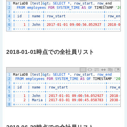
1
MariaDB
[
test
]
&
gt
;
SELECT *
,
row_start
,
row
_
end
2
FROM 
employees 
FOR
SYSTEM_TIME 
AS
OF 
TIMESTAMP
'2017
3
+
--
--
--
+
--
--
--
+
--
--
--
--
--
--
--
--
--
--
--
--
--
--
+
--
--
--
--
--
4
|
id
|
name
|
row_start
|
row_end
5
+
--
--
--
+
--
--
--
+
--
--
--
--
--
--
--
--
--
--
--
--
--
--
+
--
--
--
--
--
6
|
1
|
John
|
2017
-
01
-
01
09
:
00
:
56.052927
|
2018
-
06
-
3
7
+
--
--
--
+
--
--
--
+
--
--
--
--
--
--
--
--
--
--
--
--
--
--
+
--
--
--
--
--
2018-01-01時点での全社員リスト
1
MariaDB
[
test
]
&
gt
;
SELECT *
,
row_start
,
row_end 
2
FROM 
employees 
FOR
SYSTEM_TIME 
AS
OF 
TIMESTAMP
'2018-
3
+
--
--
--
+
--
--
--
-
+
--
--
--
--
--
--
--
--
--
--
--
--
--
--
+
--
--
--
--
-
4
|
id
|
name
|
row_start
|
row_end
5
+
--
--
--
+
--
--
--
-
+
--
--
--
--
--
--
--
--
--
--
--
--
--
--
+
--
--
--
--
-
6
|
1
|
John
|
2017
-
01
-
01
09
:
00
:
56.052927
|
2018
-
06
-
7
|
2
|
Maria
|
2017
-
03
-
01
09
:
00
:
45.058783
|
2038
-
01
-
8
+
--
--
--
+
--
--
--
-
+
--
--
--
--
--
--
--
--
--
--
--
--
--
--
+
--
--
--
--
-