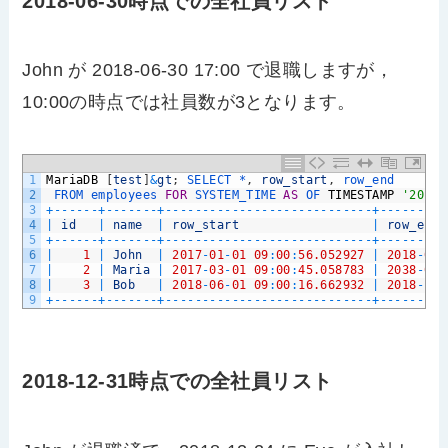
2018-06-30時点での全社員リスト
John が 2018-06-30 17:00 で退職しますが，
10:00の時点では社員数が3となります。
1
MariaDB
[
test
]
&
gt
;
SELECT *
,
row_start
,
row_end 
2
FROM 
employees 
FOR
SYSTEM_TIME 
AS
OF 
TIMESTAMP
'2018-
3
+
--
--
--
+
--
--
--
-
+
--
--
--
--
--
--
--
--
--
--
--
--
--
--
+
--
--
--
--
-
4
|
id
|
name
|
row_start
|
row_end
5
+
--
--
--
+
--
--
--
-
+
--
--
--
--
--
--
--
--
--
--
--
--
--
--
+
--
--
--
--
-
6
|
1
|
John
|
2017
-
01
-
01
09
:
00
:
56.052927
|
2018
-
06
-
7
|
2
|
Maria
|
2017
-
03
-
01
09
:
00
:
45.058783
|
2038
-
01
-
8
|
3
|
Bob
|
2018
-
06
-
01
09
:
00
:
16.662932
|
2018
-
12
-
9
+
--
--
--
+
--
--
--
-
+
--
--
--
--
--
--
--
--
--
--
--
--
--
--
+
--
--
--
--
-
2018-12-31時点での全社員リスト