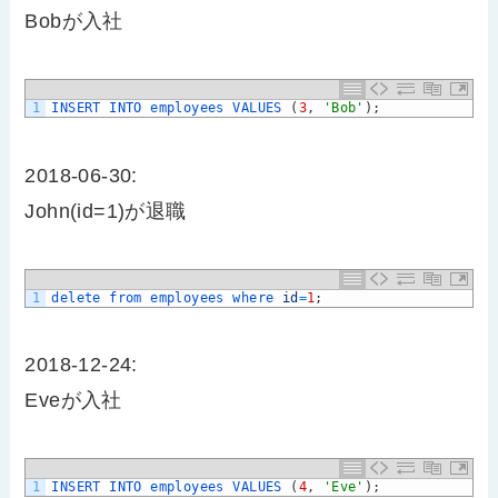
Bobが入社
1
INSERT 
INTO 
employees 
VALUES
(
3
,
'Bob'
)
;
2018-06-30:
John(id=1)が退職
1
delete 
from 
employees 
where 
id
=
1
;
2018-12-24:
Eveが入社
1
INSERT 
INTO 
employees 
VALUES
(
4
,
'Eve'
)
;