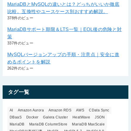
MariaDBとMySQLの違いとは？どっちがいいか徹底
比較。互換性やユースケース別おすすめ解説。
378件のビュー
MariaDBサポート期限＆LTS一覧｜EOL後の危険と対
策
337件のビュー
MySQLバージョンアップの手順・注意点｜安全に進
めるポイントを解説
262件のビュー
タグ一覧
AI
Amazon Aurora
Amazon RDS
AWS
CData Sync
DBaaS
Docker
Galera Cluster
HeatWave
JSON
MariaDB
MariaDB ColumnStore
MariaDB MaxScale