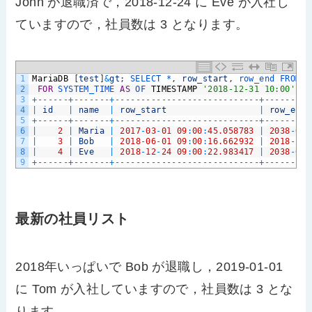
John が退職済で，2018-12-24 に Eve が入社し
ていますので，社員数は 3 となります。
1
MariaDB
[
test
]
&
gt
;
SELECT *
,
row_start
,
row_end 
FROM 
e
2
FOR
SYSTEM_TIME 
AS
OF 
TIMESTAMP
'2018-12-31 10:00'
;
3
+
--
--
--
+
--
--
--
-
+
--
--
--
--
--
--
--
--
--
--
--
--
--
--
+
--
--
--
--
-
4
|
id
|
name
|
row_start
|
row_end
5
+
--
--
--
+
--
--
--
-
+
--
--
--
--
--
--
--
--
--
--
--
--
--
--
+
--
--
--
--
-
6
|
2
|
Maria
|
2017
-
03
-
01
09
:
00
:
45.058783
|
2038
-
01
-
7
|
3
|
Bob
|
2018
-
06
-
01
09
:
00
:
16.662932
|
2018
-
12
-
8
|
4
|
Eve
|
2018
-
12
-
24
09
:
00
:
22.983417
|
2038
-
01
-
9
+
--
--
--
+
--
--
--
-
+
--
--
--
--
--
--
--
--
--
--
--
--
--
--
+
--
--
--
--
-
最新の社員リスト
2018年いっぱいで Bob が退職し，2019-01-01
に Tom が入社していますので，社員数は 3 とな
ります。