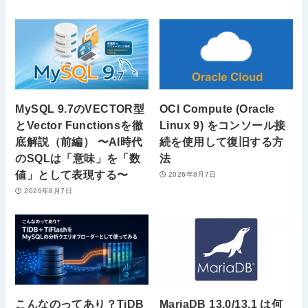
MySQL 9.7のVECTOR型
OCI Compute (Oracle
とVector Functionsを徹
Linux 9) をコンソール接
底解説（前編） 〜AI時代
続を使用して復旧する方
のSQLは「意味」を「数
法
値」として表現する〜
2026年8月7日
2026年8月7日
こんなのってあり？TiDB
MariaDB 13.0/13.1 は何