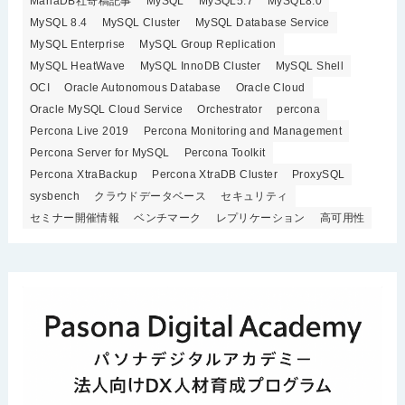
MariaDB社寄稿記事
MySQL
MySQL5.7
MySQL8.0
MySQL 8.4
MySQL Cluster
MySQL Database Service
MySQL Enterprise
MySQL Group Replication
MySQL HeatWave
MySQL InnoDB Cluster
MySQL Shell
OCI
Oracle Autonomous Database
Oracle Cloud
Oracle MySQL Cloud Service
Orchestrator
percona
Percona Live 2019
Percona Monitoring and Management
Percona Server for MySQL
Percona Toolkit
Percona XtraBackup
Percona XtraDB Cluster
ProxySQL
sysbench
クラウドデータベース
セキュリティ
セミナー開催情報
ベンチマーク
レプリケーション
高可用性