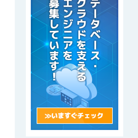
r
.xz
d_executedG"