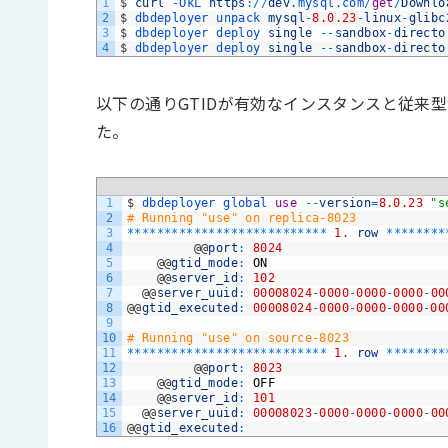
1
$
curl
-
OkL 
https
:
/
/
dev
.mysql
.com
/
get
/
Downlo
2
$
dbdeployer 
unpack 
mysql
-
8.0.23
-
linux
-
glibc
3
$
dbdeployer 
deploy 
single
--
sandbox
-
directo
4
$
dbdeployer 
deploy 
single
--
sandbox
-
directo
以下の通りGTIDが有効なインスタンスと従来
た。
1
$
dbdeployer 
global 
use
--
version
=
8.0.23
"s
2
# Running "use" on replica-8023
3
*
*
*
*
*
*
*
*
*
*
*
*
*
*
*
*
*
*
*
*
*
*
*
*
*
*
*
1.
row
*
*
*
*
*
*
*
*
4
@
@
port
:
8024
5
@
@
gtid_mode
:
ON
6
@
@
server_id
:
102
7
@
@
server_uuid
:
00008024
-
0000
-
0000
-
0000
-
00
8
@
@
gtid_executed
:
00008024
-
0000
-
0000
-
0000
-
00
9
10
# Running "use" on source-8023
11
*
*
*
*
*
*
*
*
*
*
*
*
*
*
*
*
*
*
*
*
*
*
*
*
*
*
*
1.
row
*
*
*
*
*
*
*
*
12
@
@
port
:
8023
13
@
@
gtid_mode
:
OFF
14
@
@
server_id
:
101
15
@
@
server_uuid
:
00008023
-
0000
-
0000
-
0000
-
00
16
@
@
gtid_executed
: