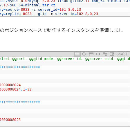
ads
/
MySQL
-
8.0
/
mysql
-
8.0.23
-
linux
-
glibc2
.
17
-
x86_64
-
minimal
.ta
2
.
17
-
x86_64
-
minimal
.tar
.xz
ry
=
source
-
8023
-
c
server_id
=
101
8.0.23
ry
=
replica
-
8023
--
gtid
-
c
server_id
=
102
8.0.23
型のポジションベースで動作するインスタンスを準備しまし
Shell
elect @@port, @@gtid_mode, @@server_id, @@server_uuid, @@gti
*
*
*
*
*
*
*
*
*
*
*
*
*
*
*
*
*
*
*
0000008024
0000008024
:
1
-
33
*
*
*
*
*
*
*
*
*
*
*
*
*
*
*
*
*
*
*
0000008023