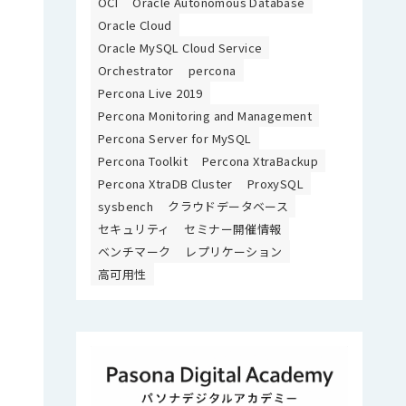
OCI
Oracle Autonomous Database
Oracle Cloud
Oracle MySQL Cloud Service
Orchestrator
percona
Percona Live 2019
Percona Monitoring and Management
Percona Server for MySQL
Percona Toolkit
Percona XtraBackup
Percona XtraDB Cluster
ProxySQL
sysbench
クラウドデータベース
セキュリティ
セミナー開催情報
ベンチマーク
レプリケーション
高可用性