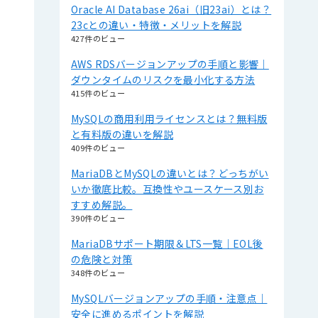
Oracle AI Database 26ai（旧23ai）とは？
23cとの違い・特徴・メリットを解説
427件のビュー
AWS RDSバージョンアップの手順と影響｜
ダウンタイムのリスクを最小化する方法
415件のビュー
MySQLの商用利用ライセンスとは？無料版
と有料版の違いを解説
409件のビュー
MariaDBとMySQLの違いとは？どっちがい
いか徹底比較。互換性やユースケース別お
すすめ解説。
390件のビュー
MariaDBサポート期限＆LTS一覧｜EOL後
の危険と対策
348件のビュー
MySQLバージョンアップの手順・注意点｜
安全に進めるポイントを解説