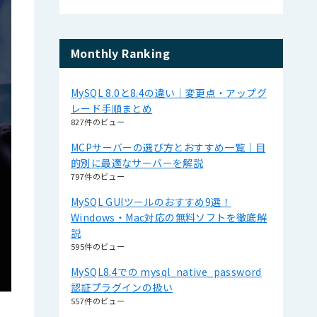
Monthly Ranking
MySQL 8.0と8.4の違い｜変更点・アップグ
レード手順まとめ
827件のビュー
MCPサーバーの選び方とおすすめ一覧｜目
的別に最適なサーバーを解説
797件のビュー
MySQL GUIツールのおすすめ9選！
Windows・Mac対応の無料ソフトを徹底解
説
595件のビュー
MySQL8.4での mysql_native_password
認証プラグインの扱い
557件のビュー