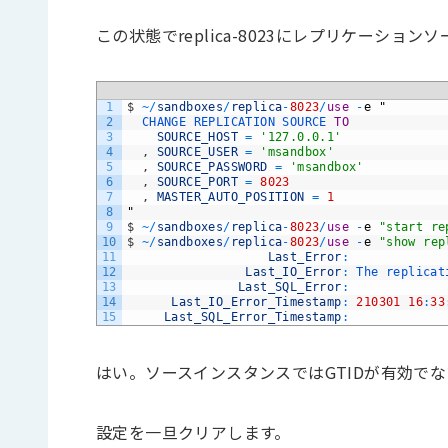
この状態でreplica-8023にレプリケーション
1
$
~
/
sandboxes
/
replica
-
8023
/
use
-
e
"
2
CHANGE 
REPLICATION 
SOURCE 
TO
3
SOURCE_HOST
=
'127.0.0.1'
4
,
SOURCE_USER
=
'msandbox'
5
,
SOURCE_PASSWORD
=
'msandbox'
6
,
SOURCE_PORT
=
8023
7
,
MASTER_AUTO_POSITION
=
1
8
"
9
$
~
/
sandboxes
/
replica
-
8023
/
use
-
e
"start re
10
$
~
/
sandboxes
/
replica
-
8023
/
use
-
e
"show rep
11
Last_Error
:
12
Last_IO_Error
:
The 
replicat
13
Last_SQL_Error
:
14
Last_IO_Error_Timestamp
:
210301
16
:
33
15
Last_SQL_Error_Timestamp
:
はい。ソースインスタンスではGTIDが有効で
設定を一旦クリアします。