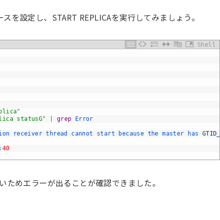
ソースを設定し、START REPLICAを実行してみましょう。
Shell
plica"
lica statusG"
|
grep
Error
ion 
receiver 
thread 
cannot 
start 
because 
the 
master 
has 
GTID
:
40
ないためエラーが出ることが確認できました。