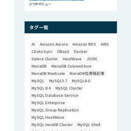
275件のビュー
タグ一覧
AI
Amazon Aurora
Amazon RDS
AWS
CData Sync
DBaaS
Docker
Galera Cluster
HeatWave
JSON
MariaDB
MariaDB ColumnStore
MariaDB MaxScale
MariaDB社寄稿記事
MySQL
MySQL5.7
MySQL8.0
MySQL 8.4
MySQL Cluster
MySQL Database Service
MySQL Enterprise
MySQL Group Replication
MySQL HeatWave
MySQL InnoDB Cluster
MySQL Shell