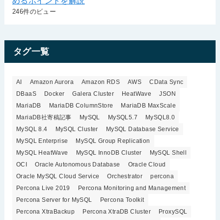
めるポイントを解説
246件のビュー
タグ一覧
AI
Amazon Aurora
Amazon RDS
AWS
CData Sync
DBaaS
Docker
Galera Cluster
HeatWave
JSON
MariaDB
MariaDB ColumnStore
MariaDB MaxScale
MariaDB社寄稿記事
MySQL
MySQL5.7
MySQL8.0
MySQL 8.4
MySQL Cluster
MySQL Database Service
MySQL Enterprise
MySQL Group Replication
MySQL HeatWave
MySQL InnoDB Cluster
MySQL Shell
OCI
Oracle Autonomous Database
Oracle Cloud
Oracle MySQL Cloud Service
Orchestrator
percona
Percona Live 2019
Percona Monitoring and Management
Percona Server for MySQL
Percona Toolkit
Percona XtraBackup
Percona XtraDB Cluster
ProxySQL