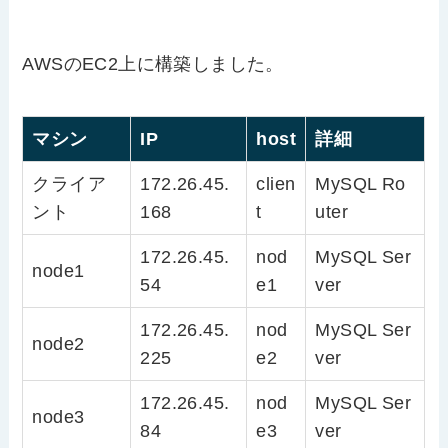
AWSのEC2上に構築しました。
マシン
IP
host
詳細
クライア
172.26.45.
clien
MySQL Ro
ント
168
t
uter
172.26.45.
nod
MySQL Ser
node1
54
e1
ver
172.26.45.
nod
MySQL Ser
node2
225
e2
ver
172.26.45.
nod
MySQL Ser
node3
84
e3
ver