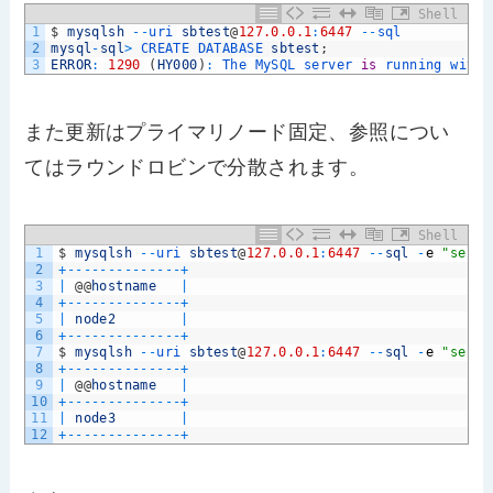
Shell
1
$
mysqlsh
--
uri 
sbtest
@
127.0.0.1
:
6447
--
sql
2
mysql
-
sql
>
CREATE 
DATABASE 
sbtest
;
3
ERROR
:
1290
(
HY000
)
:
The 
MySQL 
server 
is
running 
with 
また更新はプライマリノード固定、参照につい
てはラウンドロビンで分散されます。
Shell
1
$
mysqlsh
--
uri 
sbtest
@
127.0.0.1
:
6447
--
sql
-
e
"selec
2
+
--
--
--
--
--
--
--
+
3
|
@
@
hostname
|
4
+
--
--
--
--
--
--
--
+
5
|
node2
|
6
+
--
--
--
--
--
--
--
+
7
$
mysqlsh
--
uri 
sbtest
@
127.0.0.1
:
6447
--
sql
-
e
"selec
8
+
--
--
--
--
--
--
--
+
9
|
@
@
hostname
|
10
+
--
--
--
--
--
--
--
+
11
|
node3
|
12
+
--
--
--
--
--
--
--
+