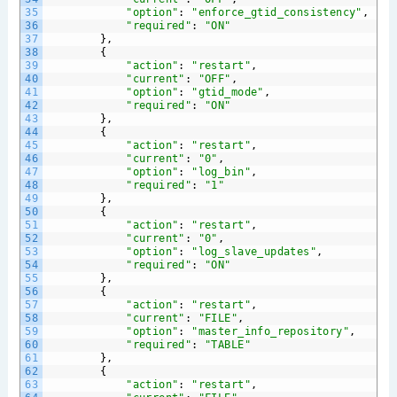
35
"option"
:
"enforce_gtid_consistency"
,
36
"required"
:
"ON"
37
},
38
{
39
"action"
:
"restart"
,
40
"current"
:
"OFF"
,
41
"option"
:
"gtid_mode"
,
42
"required"
:
"ON"
43
},
44
{
45
"action"
:
"restart"
,
46
"current"
:
"0"
,
47
"option"
:
"log_bin"
,
48
"required"
:
"1"
49
},
50
{
51
"action"
:
"restart"
,
52
"current"
:
"0"
,
53
"option"
:
"log_slave_updates"
,
54
"required"
:
"ON"
55
},
56
{
57
"action"
:
"restart"
,
58
"current"
:
"FILE"
,
59
"option"
:
"master_info_repository"
,
60
"required"
:
"TABLE"
61
},
62
{
63
"action"
:
"restart"
,