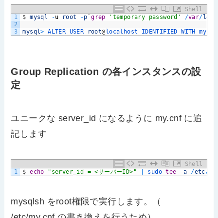
Shell
1
$
mysql
-
u
root
-
p
`
grep
'temporary password'
/
var
/
log
/
2
3
mysql
>
ALTER 
USER 
root
@
localhost 
IDENTIFIED 
WITH 
mysql
Group Replication の各インスタンスの設
定
ユニークな server_id になるように my.cnf に追
記します
Shell
1
$
echo
"server_id = <サーバーID>"
|
sudo 
tee
-
a
/
etc
/
my
mysqlsh をroot権限で実行します。（
/etc/my.cnf の書き換えを行うため）