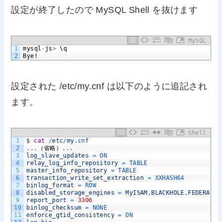
設定が終了したので MySQL Shell を抜けます
MySQL
1
mysql
-
js
>
\q
2
Bye!
設定された /etc/my.cnf は以下のように追記され
ます。
Shell
1
$
cat
/
etc
/
my
.cnf
2
.
.
.
（省略）
.
.
.
3
log_slave_updates
=
ON
4
relay_log_info_repository
=
TABLE
5
master_info_repository
=
TABLE
6
transaction_write_set_extraction
=
XXHASH64
7
binlog_format
=
ROW
8
disabled_storage_engines
=
MyISAM
,
BLACKHOLE
,
FEDERATED
9
report_port
=
3306
10
binlog_checksum
=
NONE
11
enforce_gtid_consistency
=
ON