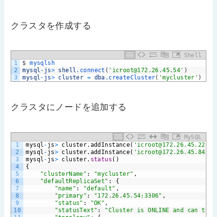
クラスタを作成する
Shell
1
$
mysqlsh
2
mysql
-
js
>
shell
.connect
(
'icroot@172.26.45.54'
)
3
mysql
-
js
>
cluster
=
dba
.createCluster
(
'mycluster'
)
クラスタにノードを追加する
MySQL
1
mysql
-
js
>
cluster.addInstance(
'icroot@172.26.45.225'
)
2
mysql
-
js
>
cluster.addInstance(
'icroot@172.26.45.84'
)
3
mysql
-
js
>
cluster.
status
()
4
{
5
"clusterName"
:
"mycluster"
,
6
"defaultReplicaSet"
:
{
7
"name"
:
"default"
,
8
"primary"
:
"172.26.45.54:3306"
,
9
"status"
:
"OK"
,
10
"statusText"
:
"Cluster is ONLINE and can tole