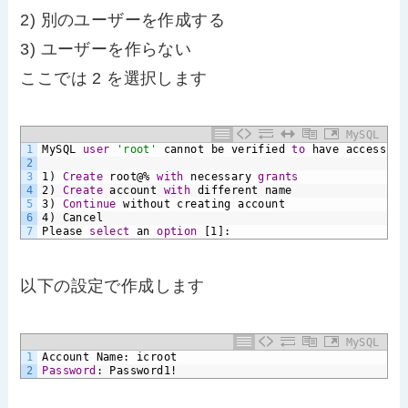
2) 別のユーザーを作成する
3) ユーザーを作らない
ここでは 2 を選択します
MySQL
1
MySQL
user
'root'
cannot
be
verified
to
have
access
to
2
3
1)
Create
root@%
with
necessary
grants
4
2)
Create
account
with
different
name
5
3)
Continue
without
creating
account
6
4)
Cancel
7
Please
select
an
option
[1]:
以下の設定で作成します
MySQL
1
Account
Name:
icroot
2
Password
:
Password1!