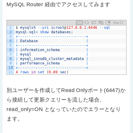
MySQL Router 経由でアクセスしてみます
Shell
1
$
mysqlsh
--
uri 
icroot
@
127.0.0.1
:
6446
--
sql
2
mysql
-
sql
>
show 
databases
;
3
+
--
--
--
--
--
--
--
--
--
--
--
--
--
--
--
-
+
4
|
Database
|
5
+
--
--
--
--
--
--
--
--
--
--
--
--
--
--
--
-
+
6
|
information_schema
|
7
|
mysql
|
8
|
mysql_innodb_cluster_metadata
|
9
|
performance_schema
|
10
+
--
--
--
--
--
--
--
--
--
--
--
--
--
--
--
-
+
11
4
rows 
in
set
(
0.00
sec
)
別ユーザーを作成してRead Onlyポート(6447)か
ら接続して更新クエリーを流した場合、
read_only=ON となっていたのでエラーとなり
ます。