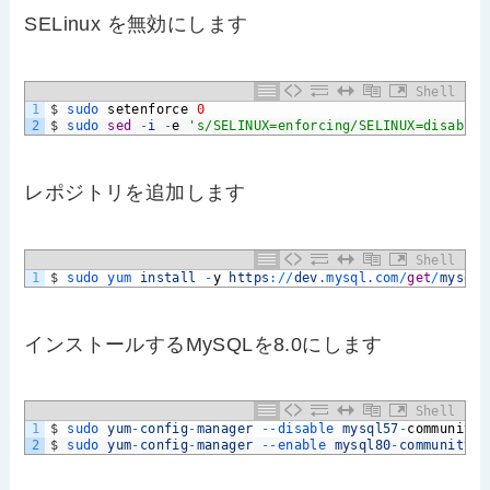
SELinux を無効にします
Shell
1
$
sudo 
setenforce
0
2
$
sudo 
sed
-
i
-
e
's/SELINUX=enforcing/SELINUX=disabled
レポジトリを追加します
Shell
1
$
sudo 
yum 
install
-
y
https
:
/
/
dev
.mysql
.com
/
get
/
mysql5
インストールするMySQLを8.0にします
Shell
1
$
sudo 
yum
-
config
-
manager
--
disable 
mysql57
-
community
2
$
sudo 
yum
-
config
-
manager
--
enable 
mysql80
-
community