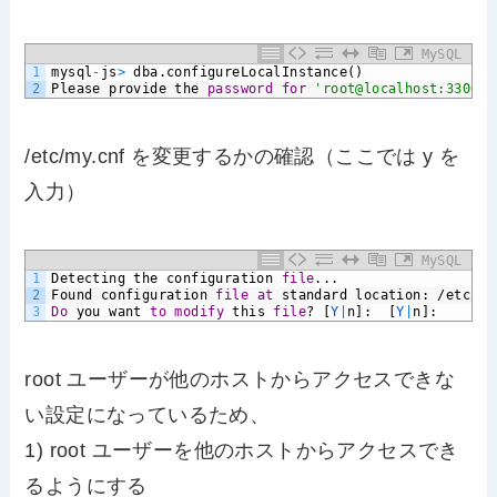
MySQL
1
mysql
-
js
>
dba.configureLocalInstance()
2
Please
provide
the
password
for
'root@localhost:3306'
:
/etc/my.cnf を変更するかの確認（ここでは y を
入力）
MySQL
1
Detecting
the
configuration
file
...
2
Found
configuration
file
at
standard
location:
/etc
/
my
3
Do
you
want
to
modify
this
file
?
[
Y
|
n]:
[
Y
|
n]:
root ユーザーが他のホストからアクセスできな
い設定になっているため、
1) root ユーザーを他のホストからアクセスでき
るようにする