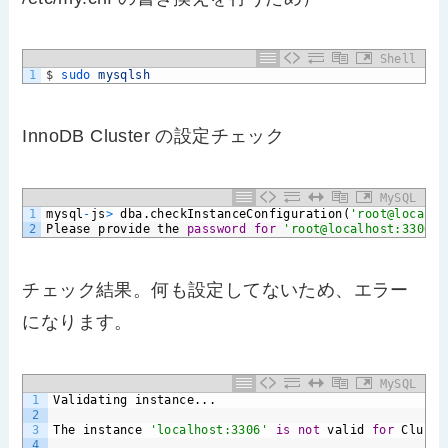
Shell
1
$
sudo 
mysqlsh
InnoDB Cluster の設定チェック
MySQL
1
mysql
-
js
>
dba.checkInstanceConfiguration(
'root@localho
2
Please
provide
the
password
for
'root@localhost:3306'
:
チェック結果。何も設定してないため、エラー
になります。
MySQL
1
Validating
instance...
2
3
The
instance
'localhost:3306'
is
not
valid
for
Cluste
4