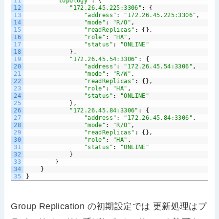
11
"topology"
:
{
12
"172.26.45.225:3306"
:
{
13
"address"
:
"172.26.45.225:3306"
,
14
"mode"
:
"R/O"
,
15
"readReplicas"
:
{},
16
"role"
:
"HA"
,
17
"status"
:
"ONLINE"
18
},
19
"172.26.45.54:3306"
:
{
20
"address"
:
"172.26.45.54:3306"
,
21
"mode"
:
"R/W"
,
22
"readReplicas"
:
{},
23
"role"
:
"HA"
,
24
"status"
:
"ONLINE"
25
},
26
"172.26.45.84:3306"
:
{
27
"address"
:
"172.26.45.84:3306"
,
28
"mode"
:
"R/O"
,
29
"readReplicas"
:
{},
30
"role"
:
"HA"
,
31
"status"
:
"ONLINE"
32
}
33
}
34
}
35
}
Group Replication の初期設定では 更新処理はプ