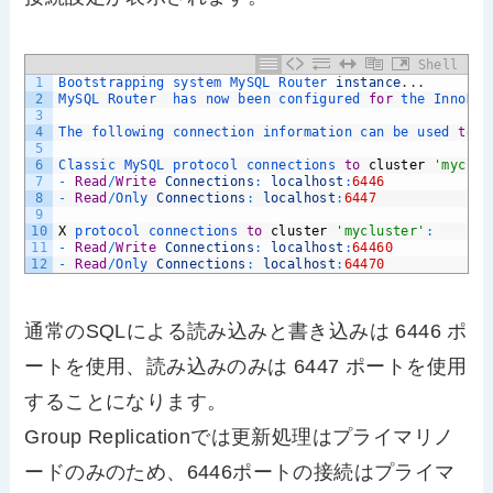
Shell
1
Bootstrapping 
system 
MySQL 
Router 
instance
.
.
.
2
MySQL 
Router  
has 
now 
been 
configured 
for
the 
InnoDB 
3
4
The 
following 
connection 
information 
can 
be 
used 
to
c
5
6
Classic 
MySQL 
protocol 
connections 
to
cluster
'myclus
7
-
Read
/
Write
Connections
:
localhost
:
6446
8
-
Read
/
Only 
Connections
:
localhost
:
6447
9
10
X
protocol 
connections 
to
cluster
'mycluster'
:
11
-
Read
/
Write
Connections
:
localhost
:
64460
12
-
Read
/
Only 
Connections
:
localhost
:
64470
通常のSQLによる読み込みと書き込みは 6446 ポ
ートを使用、読み込みのみは 6447 ポートを使用
することになります。
Group Replicationでは更新処理はプライマリノ
ードのみのため、6446ポートの接続はプライマ