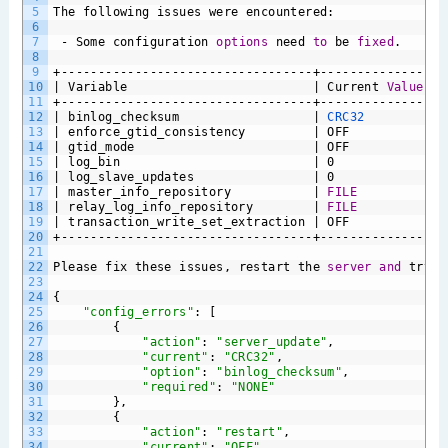
5
The
following
issues
were
encountered:
6
7
-
Some
configuration
options
need
to
be
fixed
.
8
9
+----------------------------------+---------------+-
10
|
Variable
|
Current
Value
|
11
+----------------------------------+---------------+-
12
|
binlog_checksum
|
CRC32
|
13
|
enforce_gtid_consistency
|
OFF
|
14
|
gtid_mode
|
OFF
|
15
|
log_bin
|
0
|
16
|
log_slave_updates
|
0
|
17
|
master_info_repository
|
FILE
|
18
|
relay_log_info_repository
|
FILE
|
19
|
transaction_write_set_extraction
|
OFF
|
20
+----------------------------------+---------------+-
21
22
Please
fix
these
issues,
restart
the
server
and
try
a
23
24
{
25
"config_errors"
:
[
26
{
27
"action"
:
"server_update"
,
28
"current"
:
"CRC32"
,
29
"option"
:
"binlog_checksum"
,
30
"required"
:
"NONE"
31
},
32
{
33
"action"
:
"restart"
,
34
"current"
:
"OFF"
,