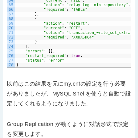
64
"current"
:
"FILE"
,
65
"option"
:
"relay_log_info_repository"
,
66
"required"
:
"TABLE"
67
},
68
{
69
"action"
:
"restart"
,
70
"current"
:
"OFF"
,
71
"option"
:
"transaction_write_set_extracti
72
"required"
:
"XXHASH64"
73
}
74
],
75
"errors"
:
[],
76
"restart_required"
:
true
,
77
"status"
:
"error"
78
}
以前はこの結果を元にmy.cnfの設定を行う必要
がありましたが、MySQL Shellを使うと自動で設
定してくれるようになりました。
Group Replication が動くように対話形式で設定
を変更します。