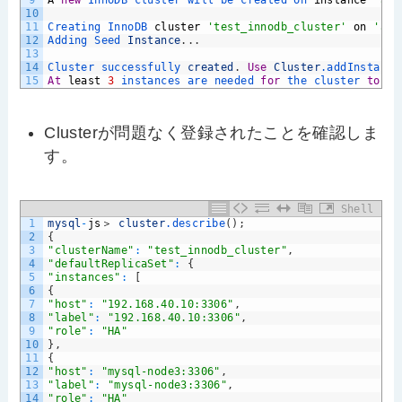
10
11
Creating 
InnoDB 
cluster
'test_innodb_cluster'
on
'app
12
Adding 
Seed 
Instance
.
.
.
13
14
Cluster 
successfully 
created
.
Use
Cluster
.addInstance
15
At
least
3
instances 
are 
needed 
for
the 
cluster 
to
be
Clusterが問題なく登録されたことを確認しま
す。
Shell
1
mysql
-
js
＞
cluster
.describe
(
)
;
2
{
3
"clusterName"
:
"test_innodb_cluster"
,
4
"defaultReplicaSet"
:
{
5
"instances"
:
[
6
{
7
"host"
:
"192.168.40.10:3306"
,
8
"label"
:
"192.168.40.10:3306"
,
9
"role"
:
"HA"
10
}
,
11
{
12
"host"
:
"mysql-node3:3306"
,
13
"label"
:
"mysql-node3:3306"
,
14
"role"
:
"HA"