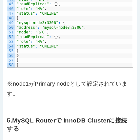
45
"readReplicas"
:
{
}
,
46
"role"
:
"HA"
,
47
"status"
:
"ONLINE"
48
}
,
49
"mysql-node3:3306"
:
{
50
"address"
:
"mysql-node3:3306"
,
51
"mode"
:
"R/O"
,
52
"readReplicas"
:
{
}
,
53
"role"
:
"HA"
,
54
"status"
:
"ONLINE"
55
}
56
}
57
}
58
}
※node1がPrimary nodeとして設定されていま
す。
5.MySQL Routerで InnoDB Clusterに接続
する