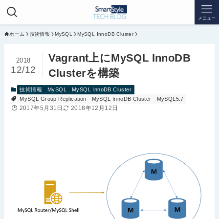
メニュー
ホーム
技術情報
MySQL
MySQL InnoDB Cluster
Vagrant上にMySQL InnoDB
2018
12/12
Clusterを構築
技術情報
MySQL
MySQL InnoDB Cluster
MySQL Group Replication
MySQL InnoDB Cluster
MySQL5.7
2017年5月31日
2018年12月12日