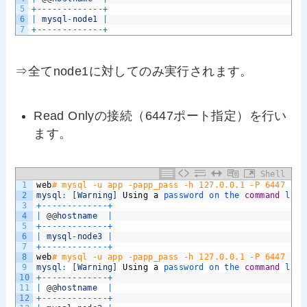
5
+
--
--
--
--
--
--
-
+
6
|
mysql
-
node1
|
7
+
--
--
--
--
--
--
-
+
⇒全てnode1に対してのみ実行されます。
Read Onlyの接続（6447ポート指定）を行い
ます。
Shell
1
web
# mysql -u app -papp_pass -h 127.0.0.1 -P 6447 -e 
2
mysql
:
[
Warning
]
Using
a
password 
on 
the 
command
line
3
+
--
--
--
--
--
--
-
+
4
|
@
@
hostname
|
5
+
--
--
--
--
--
--
-
+
6
|
mysql
-
node3
|
7
+
--
--
--
--
--
--
-
+
8
web
# mysql -u app -papp_pass -h 127.0.0.1 -P 6447 -e 
9
mysql
:
[
Warning
]
Using
a
password 
on 
the 
command
line
10
+
--
--
--
--
--
--
-
+
11
|
@
@
hostname
|
12
+
--
--
--
--
--
--
-
+