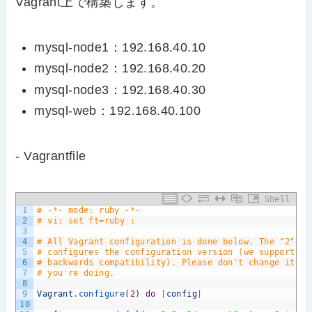
Vagrant上で構築します。
mysql-node1：192.168.40.10
mysql-node2：192.168.40.20
mysql-node3：192.168.40.30
mysql-web：192.168.40.100
- Vagrantfile
Shell
1
# -*- mode: ruby -*-
2
# vi: set ft=ruby :
3
4
# All Vagrant configuration is done below. The "2" in
5
# configures the configuration version (we support ol
6
# backwards compatibility). Please don't change it un
7
# you're doing.
8
9
Vagrant
.configure
(
2
)
do
|
config
|
10