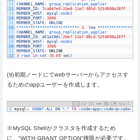
11
CHANNEL_NAME
:
group_replication_applier
12
MEMBER_ID
:
7ca04fe0
-
2be8
-
11e7
-
905d
-
5254008a28ff
13
MEMBER_HOST
:
mysql
-
node2
14
MEMBER_PORT
:
3306
15
MEMBER_STATE
:
ONLINE
16
*
*
*
*
*
*
*
*
*
*
*
*
*
*
*
*
*
*
*
*
*
*
*
*
*
*
*
3.
row
*
*
*
*
*
*
*
*
*
*
*
*
*
*
*
*
*
*
17
CHANNEL_NAME
:
group_replication_applier
18
MEMBER_ID
:
a51a10dc
-
2be7
-
11e7
-
88cd
-
5254008a28ff
19
MEMBER_HOST
:
mysql
-
node1
20
MEMBER_PORT
:
3306
21
MEMBER_STATE
:
ONLINE
22
3
rows 
in
set
(
0.00
sec
)
(9)初期ノードにてwebサーバーからアクセスす
るためのappユーザーを作成します。
Shell
1
mysql
＞
GRANT 
ALL 
ON
*
.
*
TO
<
code
>
app
<
/
code
>
@
<
code
>
192
※MySQL Shellがクラスタを作成するため
に、"WITH GRANT OPTION"権限が必要です。