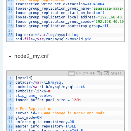
21
transaction_write_set_extraction
=
XXHASH64
22
loose
-
group_replication_group_name
=
"aaaaaaaa-aaaa-aaa
23
loose
-
group_replication_start_on_boot
=
off
24
loose
-
group_replication_local_address
=
"192.168.40.10:
25
loose
-
group_replication_group_seeds
=
"192.168.40.10:24
26
loose
-
group_replication_bootstrap_group
=
off
27
28
log
-
error
=
/
var
/
log
/
mysqld
.log
29
pid
-
file
=
/
var
/
run
/
mysqld
/
mysqld
.pid
node2_my.cnf
Shell
1
[
mysqld
]
2
datadir
=
/
var
/
lib
/
mysql
3
socket
=
/
var
/
lib
/
mysql
/
mysql
.sock
4
symbolic
-
links
=
0
5
skip_name_resolve
6
innodb_buffer_pool_size
=
128M
7
8
# For Replication
9
server_id
=
20
### change in Node2 and Node3
10
gtid_mode
=
ON
11
enforce_gtid_consistency
=
ON
12
master_info_repository
=
TABLE
13
relay_log_info_repository
=
TABLE