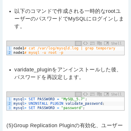
以下のコマンドで作成される一時的なrootユ
ーザーのパスワードでMySQLにログインしま
す。
Shell
1
node1
# cat /var/log/mysqld.log | grep temporary
2
node1
# mysql -u root -p
varidate_pluginをアンインストールした後、
パスワードを再設定します。
Shell
1
mysql
>
SET 
PASSWORD
=
"MySQL_5.7"
;
2
mysql
>
UNINSTALL 
PLUGIN 
validate_password
;
3
mysql
>
SET 
PASSWORD
=
"password"
;
(5)Group Replication Pluginの有効化、ユーザー