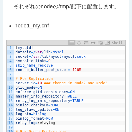
それぞれのnodeの/tmp/配下に配置します。
node1_my.cnf
Shell
1
[
mysqld
]
2
datadir
=
/
var
/
lib
/
mysql
3
socket
=
/
var
/
lib
/
mysql
/
mysql
.sock
4
symbolic
-
links
=
0
5
skip_name_resolve
6
innodb_buffer_pool_size
=
128M
7
8
# For Replication
9
server_id
=
10
### change in Node2 and Node3
10
gtid_mode
=
ON
11
enforce_gtid_consistency
=
ON
12
master_info_repository
=
TABLE
13
relay_log_info_repository
=
TABLE
14
binlog_checksum
=
NONE
15
log_slave_updates
=
ON
16
log_bin
=
binlog
17
binlog_format
=
ROW
18
relay
-
log
=
relaylog
19
20
# For Group Replication