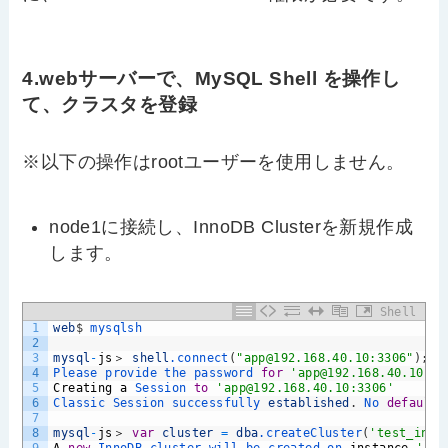
4.webサーバーで、MySQL Shell を操作し
て、クラスタを登録
※以下の操作はrootユーザーを使用しません。
node1に接続し、InnoDB Clusterを新規作成
します。
Shell
1
web
$
mysqlsh
2
3
mysql
-
js
＞ 
shell
.connect
(
"app@192.168.40.10:3306"
)
;
4
Please 
provide 
the 
password 
for
'app@192.168.40.10:33
5
Creating
a
Session 
to
'app@192.168.40.10:3306'
6
Classic 
Session 
successfully 
established
.
No 
default
7
8
mysql
-
js
＞ 
var
cluster
=
dba
.createCluster
(
'test_inno
9
A
new
InnoDB 
cluster 
will 
be 
created 
on 
instance
'app