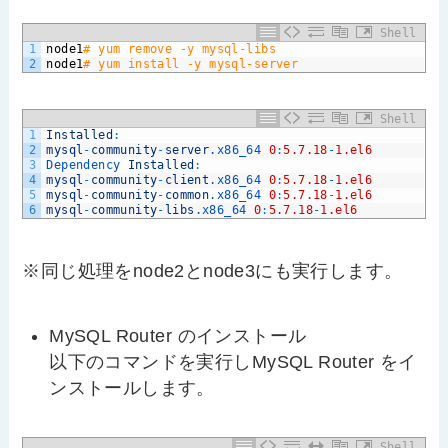
Shell
1
node1
# yum remove -y mysql-libs
2
node1
# yum install -y mysql-server
Shell
1
Installed
:
2
mysql
-
community
-
server
.x86_64
0
:
5.7.18
-
1.el6
3
Dependency 
Installed
:
4
mysql
-
community
-
client
.x86_64
0
:
5.7.18
-
1.el6
5
mysql
-
community
-
common
.x86_64
0
:
5.7.18
-
1.el6
6
mysql
-
community
-
libs
.x86_64
0
:
5.7.18
-
1.el6
※同じ処理をnode2とnode3にも実行します。
MySQL Router のインストール
以下のコマンドを実行しMySQL Router をイ
ンストールします。
Shell