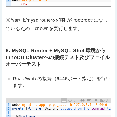
2
web
# mysqlrouter &
3
[
1
]
3057
※/var/lib/mysqlrouterの権限が"root:root"になっ
ているため、chownを実行します。
6. MySQL Router + MySQL Shell環境から
InnoDB Clusterへの接続テスト及びフェイル
オーバーテスト
Read/Writeの接続（6446ポート指定）を行い
ます。
Shell
1
web
# mysql -u app -papp_pass -h 127.0.0.1 -P 6446 -e "
2
mysql
:
[
Warning
]
Using
a
password 
on 
the 
command
line 
3
+
--
--
--
--
--
--
-
+
4
|
@
@
hostname
|