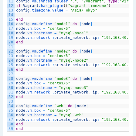
11
config
.vm
.synced_folder
"."
,
"/vagrant"
,
type
:
"virtua
12
if
Vagrant
.has_plugin
?
(
"vagrant-timezone"
)
13
config
.timezone
.value
=
"Asia/Tokyo"
14
15
end
16
config
.vm
.define
"node1"
do
|
node
|
17
node
.vm
.box
=
"centos/6"
18
node
.vm
.hostname
=
"mysql-node1"
19
node
.vm
.network
:
private_network
,
ip
:
"192.168.40.10"
20
end
21
22
config
.vm
.define
"node2"
do
|
node
|
23
node
.vm
.box
=
"centos/6"
24
node
.vm
.hostname
=
"mysql-node2"
25
node
.vm
.network
:
private_network
,
ip
:
"192.168.40.20"
26
end
27
28
config
.vm
.define
"node3"
do
|
node
|
29
node
.vm
.box
=
"centos/6"
30
node
.vm
.hostname
=
"mysql-node3"
31
node
.vm
.network
:
private_network
,
ip
:
"192.168.40.30"
32
end
33
34
config
.vm
.define
"web"
do
|
node
|
35
node
.vm
.box
=
"centos/6"
36
node
.vm
.hostname
=
"mysql-web"
37
node
.vm
.network
:
private_network
,
ip
:
"192.168.40.100
38
end
39
end