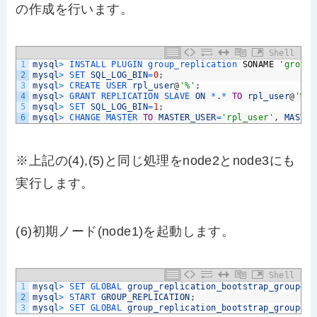
の作成を行います。
Shell
1
mysql
>
INSTALL 
PLUGIN 
group_replication 
SONAME
'group_
2
mysql
>
SET 
SQL_LOG_BIN
=
0
;
3
mysql
>
CREATE 
USER 
rpl_user
@
'%'
;
4
mysql
>
GRANT 
REPLICATION 
SLAVE 
ON
*
.
*
TO
rpl_user
@
'%'
5
mysql
>
SET 
SQL_LOG_BIN
=
1
;
6
mysql
>
CHANGE 
MASTER 
TO
MASTER_USER
=
'rpl_user'
,
MASTER
※上記の(4),(5)と同じ処理をnode2とnode3にも
実行します。
(6)初期ノード(node1)を起動します。
Shell
1
mysql
>
SET 
GLOBAL 
group_replication_bootstrap_group
=
ON
2
mysql
>
START 
GROUP_REPLICATION
;
3
mysql
>
SET 
GLOBAL 
group_replication_bootstrap_group
=
OF