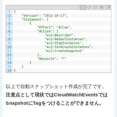
1
{
2
"Version"
:
"2012-10-17"
,
3
"Statement"
:
[
4
{
5
"Effect"
:
"Allow"
,
6
"Action"
:
[
7
"ec2:Describe*"
,
8
"ec2:RebootInstances"
,
9
"ec2:StopInstances"
,
10
"ec2:TerminateInstances"
,
11
"ec2:CreateSnapshot"
12
]
,
13
"Resource"
:
"*"
14
}
15
]
16
}
以上で自動スナップショット作成が完了です。
注意点として現状ではCloudWatchEventsでは
SnapshotにTagをつけることができません。