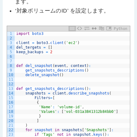
ます。
‘対象ボリュームのID’ を設定します。
Python
1
import
boto3
2
3
client
=
boto3
.
client
(
'ec2'
)
4
del_tergets
=
[
]
5
keep_backups
=
2
6
7
8
def
del_snapshot
(
event
,
context
)
:
9
get_snapshots_descriptions
(
)
10
delete_snapshot
(
)
11
12
13
def
get_snapshots_descriptions
(
)
:
14
snapshots
=
client
.
describe_snapshots
(
15
Filters
=
[
16
{
17
'Name'
:
'volume-id'
,
18
'Values'
:
[
'vol-031a3841312b84bb0'
]
19
}
20
]
21
)
22
for
snapshot 
in
snapshots
[
'Snapshots'
]
:
23
if
'Tags'
not
in
snapshot
.
keys
(
)
: