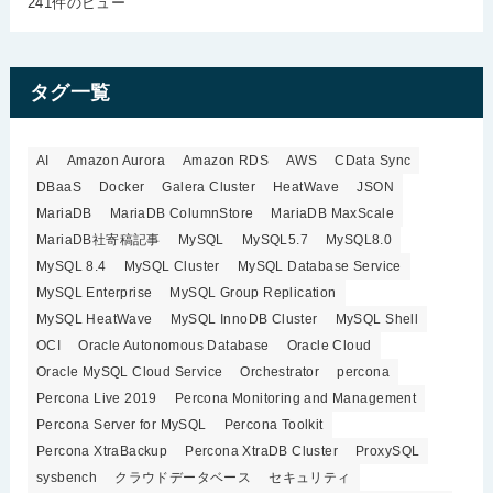
241件のビュー
タグ一覧
AI
Amazon Aurora
Amazon RDS
AWS
CData Sync
DBaaS
Docker
Galera Cluster
HeatWave
JSON
MariaDB
MariaDB ColumnStore
MariaDB MaxScale
MariaDB社寄稿記事
MySQL
MySQL5.7
MySQL8.0
MySQL 8.4
MySQL Cluster
MySQL Database Service
MySQL Enterprise
MySQL Group Replication
MySQL HeatWave
MySQL InnoDB Cluster
MySQL Shell
OCI
Oracle Autonomous Database
Oracle Cloud
Oracle MySQL Cloud Service
Orchestrator
percona
Percona Live 2019
Percona Monitoring and Management
Percona Server for MySQL
Percona Toolkit
Percona XtraBackup
Percona XtraDB Cluster
ProxySQL
sysbench
クラウドデータベース
セキュリティ