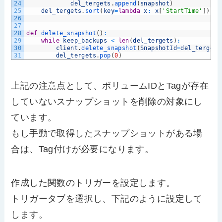
24
del_tergets
.
append
(
snapshot
)
25
del_tergets
.
sort
(
key
=
lambda
x
:
x
[
'StartTime'
]
)
26
27
28
def
delete_snapshot
(
)
:
29
while
keep_backups
<
len
(
del_tergets
)
:
30
client
.
delete_snapshot
(
SnapshotId
=
del_tergets
31
del_tergets
.
pop
(
0
)
上記の注意点として、ボリュームIDとTagが存在
していないスナップショットを削除の対象にし
ています。
もし手動で取得したスナップショットがある場
合は、Tag付けが必要になります。
作成した関数のトリガーを設定します。
トリガータブを選択し、下記のように設定して
します。