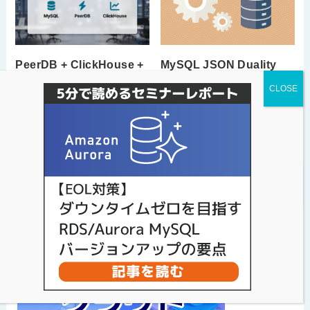
PeerDB + ClickHouse +
MySQL JSON Duality
MySQL でCDC検証をし
View 入門：作成方法・更
てみた話
新方法の注意点について
の検証
2026年6月19日
2026年5月22日