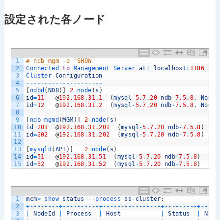
設定された各ノード
1
# ndb_mgm -e "SHOW"
2
Connected 
to
Management 
Server 
at
:
localhost
:
1186
3
Cluster 
Configuration
4
--
--
--
--
--
--
--
--
--
--
-
5
[
ndbd
(
NDB
)
]
2
node
(
s
)
6
id
=
11
@
192.168.31.1
(
mysql
-
5.7.20
ndb
-
7.5.8
,
Nodeg
7
id
=
12
@
192.168.31.2
(
mysql
-
5.7.20
ndb
-
7.5.8
,
Nodeg
8
9
[
ndb_mgmd
(
MGM
)
]
2
node
(
s
)
10
id
=
201
@
192.168.31.201
(
mysql
-
5.7.20
ndb
-
7.5.8
)
11
id
=
202
@
192.168.31.202
(
mysql
-
5.7.20
ndb
-
7.5.8
)
12
13
[
mysqld
(
API
)
]
2
node
(
s
)
14
id
=
51
@
192.168.31.51
(
mysql
-
5.7.20
ndb
-
7.5.8
)
15
id
=
52
@
192.168.31.52
(
mysql
-
5.7.20
ndb
-
7.5.8
)
1
mcm
>
show 
status
--
process 
ss
-
cluster
;
2
+
--
--
--
--
+
--
--
--
--
--
+
--
--
--
--
--
--
--
--
+
--
--
--
--
-
+
--
--
-
3
|
NodeId
|
Process
|
Host
|
Status
|
Node