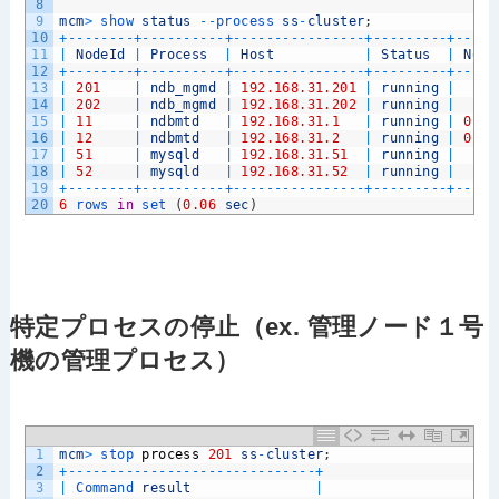
8
9
mcm
>
show 
status
--
process 
ss
-
cluster
;
10
+
--
--
--
--
+
--
--
--
--
--
+
--
--
--
--
--
--
--
--
+
--
--
--
--
-
+
--
--
-
11
|
NodeId
|
Process
|
Host
|
Status
|
Node
12
+
--
--
--
--
+
--
--
--
--
--
+
--
--
--
--
--
--
--
--
+
--
--
--
--
-
+
--
--
-
13
|
201
|
ndb_mgmd
|
192.168.31.201
|
running
|
14
|
202
|
ndb_mgmd
|
192.168.31.202
|
running
|
15
|
11
|
ndbmtd
|
192.168.31.1
|
running
|
0
16
|
12
|
ndbmtd
|
192.168.31.2
|
running
|
0
17
|
51
|
mysqld
|
192.168.31.51
|
running
|
18
|
52
|
mysqld
|
192.168.31.52
|
running
|
19
+
--
--
--
--
+
--
--
--
--
--
+
--
--
--
--
--
--
--
--
+
--
--
--
--
-
+
--
--
-
20
6
rows 
in
set
(
0.06
sec
)
特定プロセスの停止（ex. 管理ノード１号
機の管理プロセス）
1
mcm
>
stop 
process
201
ss
-
cluster
;
2
+
--
--
--
--
--
--
--
--
--
--
--
--
--
--
--
+
3
|
Command 
result
|