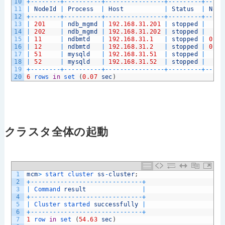
10
+
--
--
--
--
+
--
--
--
--
--
+
--
--
--
--
--
--
--
--
+
--
--
--
--
-
+
--
--
-
11
|
NodeId
|
Process
|
Host
|
Status
|
Node
12
+
--
--
--
--
+
--
--
--
--
--
+
--
--
--
--
--
--
--
--
+
--
--
--
--
-
+
--
--
-
13
|
201
|
ndb_mgmd
|
192.168.31.201
|
stopped
|
14
|
202
|
ndb_mgmd
|
192.168.31.202
|
stopped
|
15
|
11
|
ndbmtd
|
192.168.31.1
|
stopped
|
0
16
|
12
|
ndbmtd
|
192.168.31.2
|
stopped
|
0
17
|
51
|
mysqld
|
192.168.31.51
|
stopped
|
18
|
52
|
mysqld
|
192.168.31.52
|
stopped
|
19
+
--
--
--
--
+
--
--
--
--
--
+
--
--
--
--
--
--
--
--
+
--
--
--
--
-
+
--
--
-
20
6
rows 
in
set
(
0.07
sec
)
クラスタ全体の起動
1
mcm
>
start 
cluster 
ss
-
cluster
;
2
+
--
--
--
--
--
--
--
--
--
--
--
--
--
--
--
+
3
|
Command 
result
|
4
+
--
--
--
--
--
--
--
--
--
--
--
--
--
--
--
+
5
|
Cluster 
started 
successfully
|
6
+
--
--
--
--
--
--
--
--
--
--
--
--
--
--
--
+
7
1
row 
in
set
(
54.63
sec
)