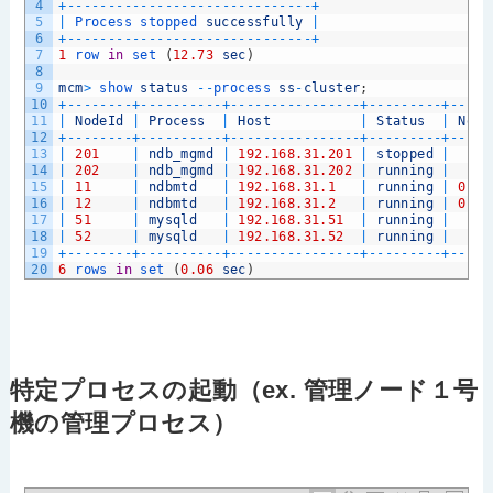
4
+
--
--
--
--
--
--
--
--
--
--
--
--
--
--
--
+
5
|
Process 
stopped 
successfully
|
6
+
--
--
--
--
--
--
--
--
--
--
--
--
--
--
--
+
7
1
row 
in
set
(
12.73
sec
)
8
9
mcm
>
show 
status
--
process 
ss
-
cluster
;
10
+
--
--
--
--
+
--
--
--
--
--
+
--
--
--
--
--
--
--
--
+
--
--
--
--
-
+
--
--
-
11
|
NodeId
|
Process
|
Host
|
Status
|
Node
12
+
--
--
--
--
+
--
--
--
--
--
+
--
--
--
--
--
--
--
--
+
--
--
--
--
-
+
--
--
-
13
|
201
|
ndb_mgmd
|
192.168.31.201
|
stopped
|
14
|
202
|
ndb_mgmd
|
192.168.31.202
|
running
|
15
|
11
|
ndbmtd
|
192.168.31.1
|
running
|
0
16
|
12
|
ndbmtd
|
192.168.31.2
|
running
|
0
17
|
51
|
mysqld
|
192.168.31.51
|
running
|
18
|
52
|
mysqld
|
192.168.31.52
|
running
|
19
+
--
--
--
--
+
--
--
--
--
--
+
--
--
--
--
--
--
--
--
+
--
--
--
--
-
+
--
--
-
20
6
rows 
in
set
(
0.06
sec
)
特定プロセスの起動（ex. 管理ノード１号
機の管理プロセス）