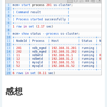
1
mcm
>
start 
process
201
ss
-
cluster
;
2
+
--
--
--
--
--
--
--
--
--
--
--
--
--
--
--
+
3
|
Command 
result
|
4
+
--
--
--
--
--
--
--
--
--
--
--
--
--
--
--
+
5
|
Process 
started 
successfully
|
6
+
--
--
--
--
--
--
--
--
--
--
--
--
--
--
--
+
7
1
row 
in
set
(
2.17
sec
)
8
9
mcm
>
show 
status
--
process 
ss
-
cluster
;
10
+
--
--
--
--
+
--
--
--
--
--
+
--
--
--
--
--
--
--
--
+
--
--
--
--
-
+
--
--
-
11
|
NodeId
|
Process
|
Host
|
Status
|
Node
12
+
--
--
--
--
+
--
--
--
--
--
+
--
--
--
--
--
--
--
--
+
--
--
--
--
-
+
--
--
-
13
|
201
|
ndb_mgmd
|
192.168.31.201
|
running
|
14
|
202
|
ndb_mgmd
|
192.168.31.202
|
running
|
15
|
11
|
ndbmtd
|
192.168.31.1
|
running
|
0
16
|
12
|
ndbmtd
|
192.168.31.2
|
running
|
0
17
|
51
|
mysqld
|
192.168.31.51
|
running
|
18
|
52
|
mysqld
|
192.168.31.52
|
running
|
19
+
--
--
--
--
+
--
--
--
--
--
+
--
--
--
--
--
--
--
--
+
--
--
--
--
-
+
--
--
-
20
6
rows 
in
set
(
0.11
sec
)
感想