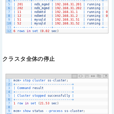
4
+
--
--
--
--
+
--
--
--
--
--
+
--
--
--
--
--
--
--
--
+
--
--
--
--
-
+
--
--
-
5
|
201
|
ndb_mgmd
|
192.168.31.201
|
running
|
6
|
202
|
ndb_mgmd
|
192.168.31.202
|
running
|
7
|
11
|
ndbmtd
|
192.168.31.1
|
running
|
0
8
|
12
|
ndbmtd
|
192.168.31.2
|
running
|
0
9
|
51
|
mysqld
|
192.168.31.51
|
running
|
10
|
52
|
mysqld
|
192.168.31.52
|
running
|
11
+
--
--
--
--
+
--
--
--
--
--
+
--
--
--
--
--
--
--
--
+
--
--
--
--
-
+
--
--
-
12
6
rows 
in
set
(
0.02
sec
)
クラスタ全体の停止
1
mcm
>
stop 
cluster 
ss
-
cluster
;
2
+
--
--
--
--
--
--
--
--
--
--
--
--
--
--
--
+
3
|
Command 
result
|
4
+
--
--
--
--
--
--
--
--
--
--
--
--
--
--
--
+
5
|
Cluster 
stopped 
successfully
|
6
+
--
--
--
--
--
--
--
--
--
--
--
--
--
--
--
+
7
1
row 
in
set
(
21.53
sec
)
8
9
mcm
>
show 
status
--
process 
ss
-
cluster
;