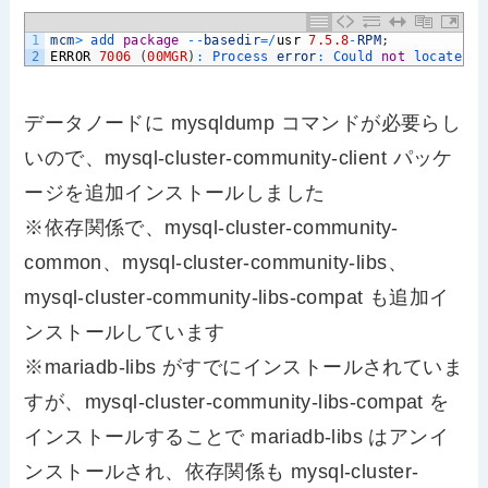
1
mcm
>
add 
package
--
basedir
=
/
usr
7.5.8
-
RPM
;
2
ERROR
7006
(
00MGR
)
:
Process 
error
:
Could 
not
locate 
va
データノードに mysqldump コマンドが必要らし
いので、mysql-cluster-community-client パッケ
ージを追加インストールしました
※依存関係で、mysql-cluster-community-
common、mysql-cluster-community-libs、
mysql-cluster-community-libs-compat も追加イ
ンストールしています
※mariadb-libs がすでにインストールされていま
すが、mysql-cluster-community-libs-compat を
インストールすることで mariadb-libs はアンイ
ンストールされ、依存関係も mysql-cluster-