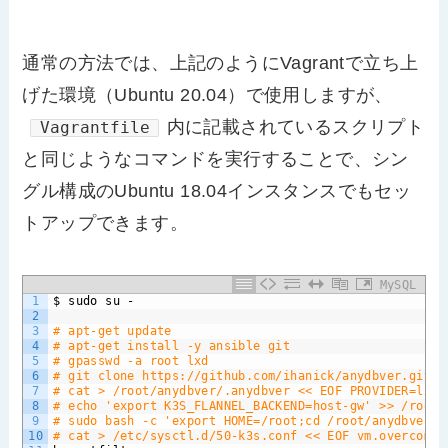
通常の方法では、上記のようにVagrantで立ち上
げた環境（Ubuntu 20.04）で使用しますが、
内に記載されているスクリプト
Vagrantfile
と同じようなコマンドを実行することで、シン
グル構成のUbuntu 18.04インスタンスでもセッ
トアップできます。
MySQL
1
$
sudo
su
-
2
3
# apt-get update
4
# apt-get install -y ansible git
5
# gpasswd -a root lxd
6
# git clone https://github.com/ihanick/anydbver.git
7
# cat > /root/anydbver/.anydbver << EOF PROVIDER=lx
8
# echo 'export K3S_FLANNEL_BACKEND=host-gw' >> /root/
9
# sudo bash -c 'export HOME=/root;cd /root/anydbver;.
10
# cat > /etc/sysctl.d/50-k3s.conf << EOF vm.overcommi