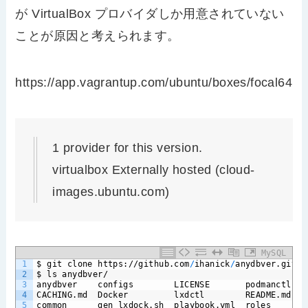
が VirtualBox プロバイダしか用意されていない
ことが原因と考えられます。
https://app.vagrantup.com/ubuntu/boxes/focal64
1 provider for this version.
virtualbox Externally hosted (cloud-
images.ubuntu.com)
MySQL
1
$
git
clone
https://github.com
/
ihanick
/
anydbver.git
2
$
ls
anydbver/
3
anydbver
configs
LICENSE
podmanctl
s
4
CACHING.md
Docker
lxdctl
README.md
t
5
common
gen_lxdock.sh
playbook.yml
roles
t