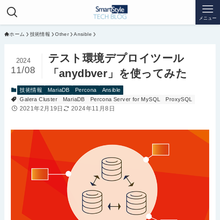
メニュー
ホーム
技術情報
Other
Ansible
テスト環境デプロイツール
2024
11/08
「anydbver」を使ってみた
技術情報
MariaDB
Percona
Ansible
Galera Cluster
MariaDB
Percona Server for MySQL
ProxySQL
2021年2月19日
2024年11月8日