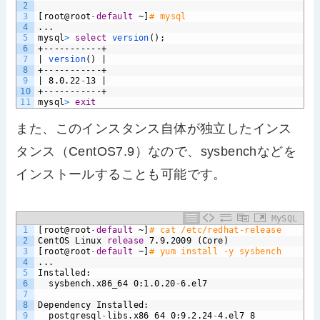
2
3
[root@root
-
default
~]
# mysql
4
...
5
mysql
>
select
version
();
6
+-----------+
7
|
version
()
|
8
+-----------+
9
|
8.0.22
-
13
|
10
+-----------+
11
mysql
>
exit
また、このインスタンス自体が独立したインス
タンス（CentOS7.9）なので、sysbenchなどを
インストールすることも可能です。
MySQL
1
[root@root
-
default
~]
# cat /etc/redhat-release
2
CentOS
Linux
release
7.9.2009
(Core)
3
[root@root
-
default
~]
# yum install -y sysbench
4
...
5
Installed:
6
sysbench.x86_64
0:1.0.20
-
6.el7
7
8
Dependency
Installed:
9
postgresql
-
libs.x86_64
0:9.2.24
-
4.el7_8