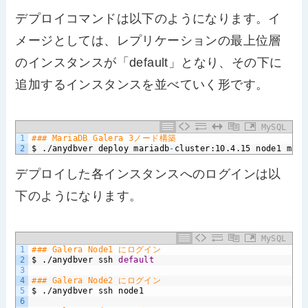
デプロイコマンドは以下のようになります。イ
メージとしては、レプリケーションの最上位層
のインスタンスが「default」となり、その下に
追加するインスタンスを並べていく形です。
MySQL
1
### MariaDB Galera 3ノード構築
2
$
./anydbver
deploy
mariadb
-
cluster:10.4.15
node1
mari
デプロイした各インスタンスへのログインは以
下のようになります。
MySQL
1
### Galera Node1 にログイン
2
$
./anydbver
ssh
default
3
4
### Galera Node2 にログイン
5
$
./anydbver
ssh
node1
6