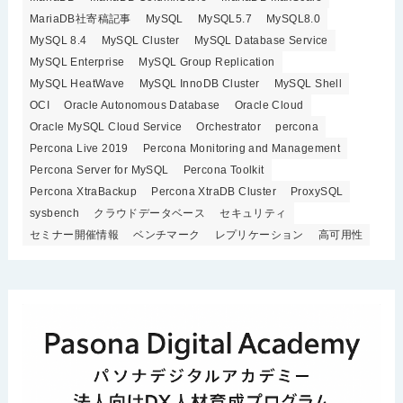
MariaDB社寄稿記事
MySQL
MySQL5.7
MySQL8.0
MySQL 8.4
MySQL Cluster
MySQL Database Service
MySQL Enterprise
MySQL Group Replication
MySQL HeatWave
MySQL InnoDB Cluster
MySQL Shell
OCI
Oracle Autonomous Database
Oracle Cloud
Oracle MySQL Cloud Service
Orchestrator
percona
Percona Live 2019
Percona Monitoring and Management
Percona Server for MySQL
Percona Toolkit
Percona XtraBackup
Percona XtraDB Cluster
ProxySQL
sysbench
クラウドデータベース
セキュリティ
セミナー開催情報
ベンチマーク
レプリケーション
高可用性