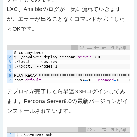
LXC、Ansibleのログが一気に流れていきます
が、エラーが出ることなくコマンドが完了した
らOKです。
MySQL
1
$
cd
anydbver
2
$
./anydbver
deploy
percona
-
server
:8.0
3
./lxdctl
--destroy
4
./lxdctl
--nodes
1
5
...
6
PLAY
RECAP
*******************************************
7
root.
default
:
ok
=
20
changed
=
10
unre
デプロイが完了したら早速SSHログインしてみ
ます。Percona Server8.0の最新バージョンがイ
ンストールされています。
MySQL
1
$
./anydbver
ssh