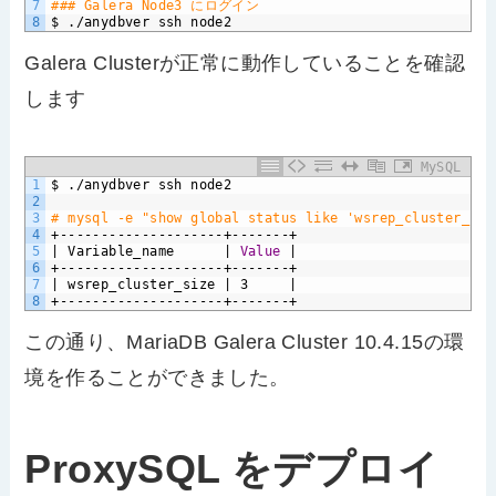
7
### Galera Node3 にログイン
8
$
./anydbver
ssh
node2
Galera Clusterが正常に動作していることを確認
します
MySQL
1
$
./anydbver
ssh
node2
2
3
# mysql -e "show global status like 'wsrep_cluster_siz
4
+--------------------+-------+
5
|
Variable_name
|
Value
|
6
+--------------------+-------+
7
|
wsrep_cluster_size
|
3
|
8
+--------------------+-------+
この通り、MariaDB Galera Cluster 10.4.15の環
境を作ることができました。
ProxySQL をデプロイ