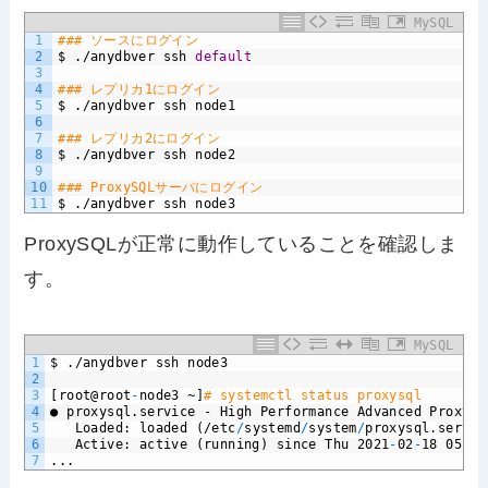
MySQL
1
### ソースにログイン
2
$
./anydbver
ssh
default
3
4
### レプリカ1にログイン
5
$
./anydbver
ssh
node1
6
7
### レプリカ2にログイン
8
$
./anydbver
ssh
node2
9
10
### ProxySQLサーバにログイン
11
$
./anydbver
ssh
node3
ProxySQLが正常に動作していることを確認しま
す。
MySQL
1
$
./anydbver
ssh
node3
2
3
[root@root
-
node3
~]
# systemctl status proxysql
4
●
proxysql.service
-
High
Performance
Advanced
Proxy
f
5
Loaded:
loaded
(/etc
/
systemd
/
system
/
proxysql.servic
6
Active:
active
(running)
since
Thu
2021
-
02
-
18
05:12
7
...