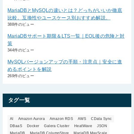
MariaDBとMySQLの違いとは？どっちがいいか徹底
比較。互換性やユースケース別おすすめ解説。
388件のビュー
MariaDBサポート期限＆LTS一覧｜EOL後の危険と対
策
344件のビュー
MySQLバージョンアップの手順・注意点｜安全に進
めるポイントを解説
269件のビュー
タグ一覧
AI
Amazon Aurora
Amazon RDS
AWS
CData Sync
DBaaS
Docker
Galera Cluster
HeatWave
JSON
MariaDB
MariaDB ColumnStore
MariaDB MaxScale