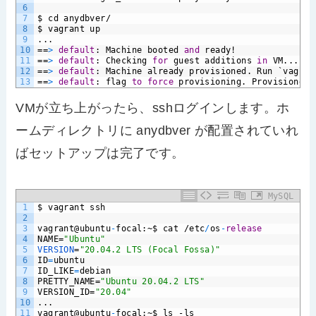
6
7
$
cd
anydbver/
8
$
vagrant
up
9
...
10
==
>
default
:
Machine
booted
and
ready!
11
==
>
default
:
Checking
for
guest
additions
in
VM...
12
==
>
default
:
Machine
already
provisioned.
Run
`vagran
13
==
>
default
:
flag
to
force
provisioning.
Provisioners
VMが立ち上がったら、sshログインします。ホ
ームディレクトリに anydbver が配置されていれ
ばセットアップは完了です。
MySQL
1
$
vagrant
ssh
2
3
vagrant@ubuntu
-
focal:~$
cat
/etc
/
os
-
release
4
NAME=
"Ubuntu"
5
VERSION
=
"20.04.2 LTS (Focal Fossa)"
6
ID
=
ubuntu
7
ID_LIKE
=
debian
8
PRETTY_NAME=
"Ubuntu 20.04.2 LTS"
9
VERSION_ID=
"20.04"
10
...
11
vagrant@ubuntu
-
focal:~$
ls
-ls