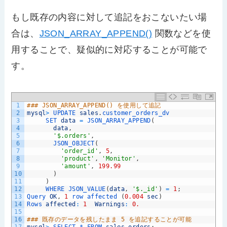
もし既存の内容に対して追記をおこないたい場
合は、
JSON_ARRAY_APPEND()
関数などを使
用することで、疑似的に対応することが可能で
す。
1
### JSON_ARRAY_APPEND() を使用して追記
2
mysql
>
UPDATE 
sales
.
customer_orders_dv
3
SET 
data
=
JSON_ARRAY_APPEND
(
4
data
,
5
'$.orders'
,
6
JSON_OBJECT
(
7
'order_id'
,
5
,
8
'product'
,
'Monitor'
,
9
'amount'
,
199.99
10
)
11
)
12
WHERE 
JSON_VALUE
(
data
,
'$._id'
)
=
1
;
13
Query 
OK
,
1
row 
affected
(
0.004
sec
)
14
Rows 
affected
:
1
Warnings
:
0.
15
16
### 既存のデータを残したまま 5 を追記することが可能
17
mysql
>
SELECT *
FROM 
sales
.
orders
;