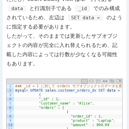
と行識別子である
でのみ構成
data
_id
されているため、左辺は
のよう
SET data =
に指定する必要があります。
したがって、そのままでは更新したサブオブジ
ェクトの内容が完全に入れ替えられるため、記
載した内容によっては行数が少なくなる可能性
もあります。
1
### _id = 1 に対して orders サブオブジェクトのデータを更新
2
mysql
>
UPDATE 
sales
.
customer_orders_dv 
SET 
data
=
'
3
           {
4
           "_id" : 1,
5
           "customer_name" : "Alice",
6
           "orders" : [
7
                        {
8
                          "order_id" : 1,
9
                          "product" : "Laptop",
10
                          "amount"  : 999.99