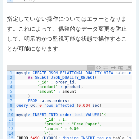
指定していない操作についてはエラーとなりま
す。これによって、偶発的なデータ変更を防止
して、明示的かつ監視可能な状態で操作するこ
とが可能になります。
1
mysql
>
CREATE 
JSON 
RELATIONAL 
DUALITY 
VIEW 
sales
.
orde
2
AS
SELECT 
JSON_DUALITY_OBJECT
(
3
'_id'
:
order_id
,
4
'product'
:
product
,
5
'amount'
:
amount
6
)
7
FROM 
sales
.
orders
;
8
Query 
OK
,
0
rows 
affected
(
0.004
sec
)
9
10
mysql
>
INSERT 
INTO 
order_test 
VALUES
(
'{
11
            "_id" : 1,
12
            "product" : "Free Paper",
13
            "amount" : 0.00
14
            }'
)
;
15
ERROR
6490
(
HY000
)
:
Missing 
INSERT 
tag 
on 
table
`
sale