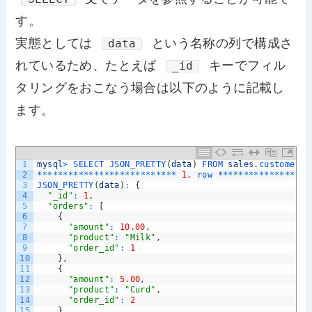
す。
実態としては
という名称の列で構成さ
data
れているため、たとえば
キーでフィル
_id
タリングをおこなう場合は以下のように記載し
ます。
1
mysql
>
SELECT 
JSON_PRETTY
(
data
)
FROM 
sales
.
customer_o
2
*
*
*
*
*
*
*
*
*
*
*
*
*
*
*
*
*
*
*
*
*
*
*
*
*
*
*
1.
row *
*
*
*
*
*
*
*
*
*
*
*
*
*
*
*
*
*
3
JSON_PRETTY
(
data
)
:
{
4
"_id"
:
1
,
5
"orders"
:
[
6
{
7
"amount"
:
10.00
,
8
"product"
:
"Milk"
,
9
"order_id"
:
1
10
}
,
11
{
12
"amount"
:
5.00
,
13
"product"
:
"Curd"
,
14
"order_id"
:
2
15
}