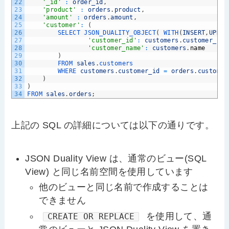
22
'_id'
:
order_id
,
23
'product'
:
orders
.
product
,
24
'amount'
:
orders
.
amount
,
25
'customer'
:
(
26
SELECT 
JSON_DUALITY_OBJECT
(
WITH
(
INSERT
,
UPDAT
27
'customer_id'
:
customers
.
customer_id
,
28
'customer_name'
:
customers
.
name
29
)
30
FROM 
sales
.
customers
31
WHERE 
customers
.
customer_id
=
orders
.
customer
32
)
33
)
34
FROM 
sales
.
orders
;
上記の SQL の詳細については以下の通りです。
JSON Duality View は、通常のビュー(SQL
View) と同じ名前空間を使用しています
他のビューと同じ名前で作成することは
できません
を使用して、通
CREATE OR REPLACE