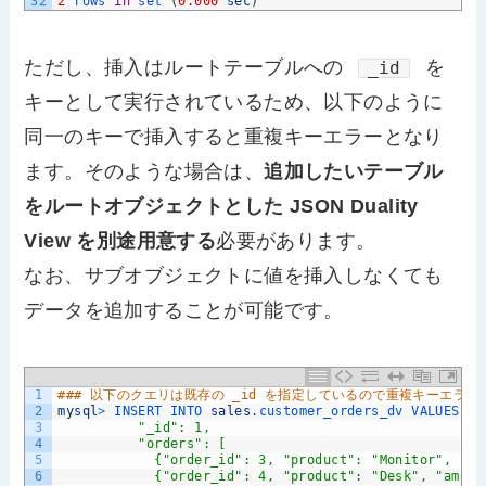
32
2
rows 
in
set
(
0.000
sec
)
ただし、挿入はルートテーブルへの
を
_id
キーとして実行されているため、以下のように
同一のキーで挿入すると重複キーエラーとなり
ます。そのような場合は、
追加したいテーブル
をルートオブジェクトとした JSON Duality
View を別途用意する
必要があります。
なお、サブオブジェクトに値を挿入しなくても
データを追加することが可能です。
1
### 以下のクエリは既存の _id を指定しているので重複キーエラー
2
mysql
>
INSERT 
INTO 
sales
.
customer_orders_dv 
VALUES
(
3
          "_id": 1,
4
          "orders": [
5
            {"order_id": 3, "product": "Monitor", "am
6
            {"order_id": 4, "product": "Desk", "amoun