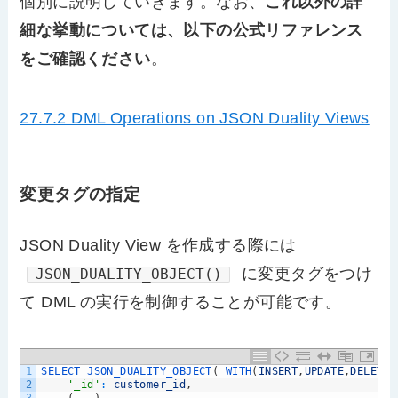
個別に説明していきます。なお、
これ以外の詳
細な挙動については、以下の公式リファレンス
をご確認ください
。
27.7.2 DML Operations on JSON Duality Views
変更タグの指定
JSON Duality View を作成する際には
に変更タグをつけ
JSON_DUALITY_OBJECT()
て DML の実行を制御することが可能です。
1
SELECT 
JSON_DUALITY_OBJECT
(
WITH
(
INSERT
,
UPDATE
,
DELETE
)
2
'_id'
:
customer_id
,
3
(
.
.
.
)