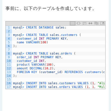
事前に、以下のテーブルを作成しています。
1
mysql
>
CREATE 
DATABASE 
sales
;
2
3
mysql
>
CREATE 
TABLE 
sales
.
customers
(
4
customer_id 
INT
PRIMARY 
KEY
,
5
name 
VARCHAR
(
100
)
6
)
;
7
8
mysql
>
CREATE 
TABLE 
sales
.
orders
(
9
order_id 
INT
PRIMARY 
KEY
,
10
customer_id 
INT
,
11
product 
VARCHAR
(
100
)
,
12
amount 
DECIMAL
(
10
,
2
)
,
13
FOREIGN 
KEY
(
customer_id
)
REFERENCES 
customers
(
cust
14
)
;
15
16
mysql
>
INSERT 
INTO 
sales
.
customers 
VALUES
(
1
,
"Alice"
17
mysql
>
INSERT 
INTO 
sales
.
orders 
VALUES
(
1
,
1
,
"Milk"
,