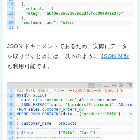
16
]
,
17
"_metadata"
:
{
18
"etag"
:
"a6f0e76602398bc2df6fdd09494ae07b"
19
}
,
20
"customer_name"
:
"Alice"
21
}
JSON ドキュメントであるため、実際にデータ
を取り出すときには、以下のように
JSON 関数
も利用可能です。
1
### Milk を購入したユーザー(と購入商品一覧)を表示する
2
mysql
>
SELECT
3
data
->
>
'$.customer_name'
AS
customer_name
,
4
JSON_EXTRACT
(
data
,
'$.orders[*].product'
)
AS
produc
5
FROM 
sales
.
customer_orders_dv
6
WHERE 
JSON_CONTAINS
(
data
,
'{"product":"Milk"}'
,
'$.or
7
+
--
--
--
--
--
--
--
-
+
--
--
--
--
--
--
--
--
--
+
8
|
customer_name
|
products
|
9
+
--
--
--
--
--
--
--
-
+
--
--
--
--
--
--
--
--
--
+
10
|
Alice
|
[
"Milk"
,
"Curd"
]
|
11
+
--
--
--
--
--
--
--
-
+
--
--
--
--
--
--
--
--
--
+