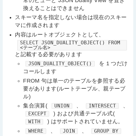
常のビューと JSON Duality View を置き
換えることはできません
スキーマ名を指定しない場合は現在のスキー
マに作成されます
内容はルートオブジェクトとして、
SELECT JSON_DUALITY_OBJECT() FROM
<テーブル名>
と記載する必要があります
を 1 つだけ
JSON_DUALITY_OBJECT()
コールします
FROM 句は単一のテーブルを参照する必
要があります(ルートテーブル、親テーブ
ル)
集合演算(
、
、
UNION
INTERSECT
) および共通テーブル式(
EXCEPT
) はサポートされていません。
WITH
、
、
WHERE
JOIN
GROUP BY