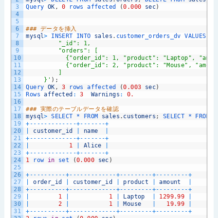
3
Query 
OK
,
0
rows 
affected
(
0.000
sec
)
4
5
6
### データを挿入
7
mysql
>
INSERT 
INTO 
sales
.
customer_orders_dv 
VALUES
(
8
         "_id": 1,
9
         "orders": [
10
           {"order_id": 1, "product": "Laptop", "amou
11
           {"order_id": 2, "product": "Mouse", "amoun
12
         ]
13
     }'
)
;
14
Query 
OK
,
3
rows 
affected
(
0.003
sec
)
15
Rows 
affected
:
3
Warnings
:
0.
16
17
### 実際のテーブルデータを確認
18
mysql
>
SELECT *
FROM 
sales
.
customers
;
SELECT *
FROM 
s
19
+
--
--
--
--
--
--
-
+
--
--
--
-
+
20
|
customer_id
|
name
|
21
+
--
--
--
--
--
--
-
+
--
--
--
-
+
22
|
1
|
Alice
|
23
+
--
--
--
--
--
--
-
+
--
--
--
-
+
24
1
row 
in
set
(
0.000
sec
)
25
26
+
--
--
--
--
--
+
--
--
--
--
--
--
-
+
--
--
--
--
-
+
--
--
--
--
-
+
27
|
order_id
|
customer_id
|
product
|
amount
|
28
+
--
--
--
--
--
+
--
--
--
--
--
--
-
+
--
--
--
--
-
+
--
--
--
--
-
+
29
|
1
|
1
|
Laptop
|
1299.99
|
30
|
2
|
1
|
Mouse
|
19.99
|
31
+
--
--
--
--
--
+
--
--
--
--
--
--
-
+
--
--
--
--
-
+
--
--
--
--
-
+