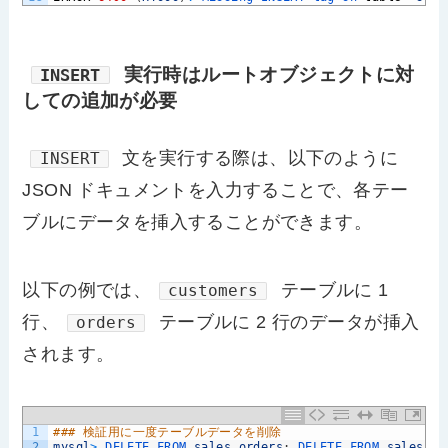
実行時はルートオブジェクトに対
INSERT
しての追加が必要
文を実行する際は、以下のように
INSERT
JSON ドキュメントを入力することで、各テー
ブルにデータを挿入することができます。
以下の例では、
テーブルに 1
customers
行、
テーブルに 2 行のデータが挿入
orders
されます。
1
### 検証用に一度テーブルデータを削除
2
mysql
>
DELETE 
FROM 
sales
.
orders
;
DELETE 
FROM 
sales
.
cu