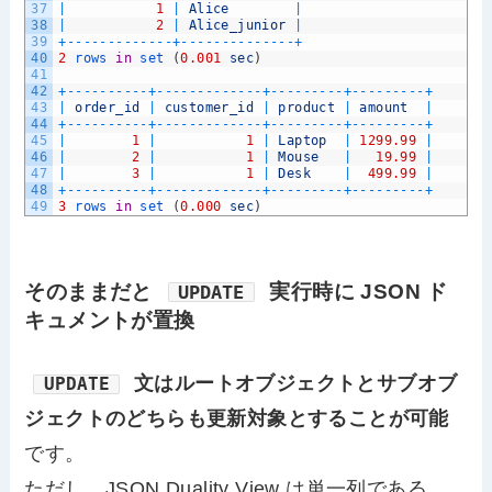
37
|
1
|
Alice
|
38
|
2
|
Alice_junior
|
39
+
--
--
--
--
--
--
-
+
--
--
--
--
--
--
--
+
40
2
rows 
in
set
(
0.001
sec
)
41
42
+
--
--
--
--
--
+
--
--
--
--
--
--
-
+
--
--
--
--
-
+
--
--
--
--
-
+
43
|
order_id
|
customer_id
|
product
|
amount
|
44
+
--
--
--
--
--
+
--
--
--
--
--
--
-
+
--
--
--
--
-
+
--
--
--
--
-
+
45
|
1
|
1
|
Laptop
|
1299.99
|
46
|
2
|
1
|
Mouse
|
19.99
|
47
|
3
|
1
|
Desk
|
499.99
|
48
+
--
--
--
--
--
+
--
--
--
--
--
--
-
+
--
--
--
--
-
+
--
--
--
--
-
+
49
3
rows 
in
set
(
0.000
sec
)
そのままだと
実行時に JSON ド
UPDATE
キュメントが置換
文はルートオブジェクトとサブオブ
UPDATE
ジェクトのどちらも更新対象とすることが可能
です。
ただし、JSON Duality View は単一列である