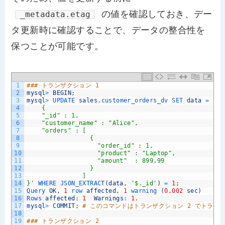
の値を確認しておき、デー
_metadata.etag
タ更新時に確認することで、データの整合性を
保つことが可能です。
1
### トランザクション 1
2
mysql
>
BEGIN
;
3
mysql
>
UPDATE 
sales
.
customer_orders_dv 
SET 
data
=
'
4
    {
5
    "_id" : 1,
6
    "customer_name" : "Alice",
7
    "orders" : [
8
                 {
9
                   "order_id" : 1,
10
                   "product" : "Laptop",
11
                   "amount"  : 899.99
12
                 }
13
               ]
14
}'
WHERE 
JSON_EXTRACT
(
data
,
'$._id'
)
=
1
;
15
Query 
OK
,
1
row 
affected
,
1
warning
(
0.002
sec
)
16
Rows 
affected
:
1
Warnings
:
1.
17
mysql
>
COMMIT
;
# このコマンドはトランザクション 2 でトラン
18
19
### トランザクション 2