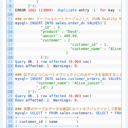
7
          ]
8
      }'
)
;
9
ERROR
1062
(
23000
)
:
Duplicate 
entry
'1'
for
key
'cust
10
11
### order テーブルをルートテーブルとした JSON Duality Vi
12
mysql
>
INSERT 
INTO 
sales
.
order_dv 
VALUES
(
'{
13
            "_id" : 3,
14
            "product" : "Desk",
15
            "amount" : 499.99,
16
            "customer" : {
17
                          "customer_id" : 1,
18
                          "customer_name" : "Alice"
19
                        }
20
            }'
)
;
21
Query 
OK
,
1
row 
affected
(
0.004
sec
)
22
Rows 
affected
:
1
Warnings
:
0.
23
24
### 以下のようにルートオブジェクトにのみデータを追加することは
25
mysql
>
INSERT 
INTO 
sales
.
customer_orders_dv 
VALUES
(
26
          "customer_name": "Alice_junior",
27
          "_id": 2
28
      }'
)
;
29
Query 
OK
,
1
row 
affected
(
0.003
sec
)
30
Rows 
affected
:
1
Warnings
:
0.
31
32
### 実際のテーブルデータを確認(ルートオブジェクトとして更新した
33
mysql
>
SELECT *
FROM 
sales
.
customers
;
SELECT *
FROM 
s
34
+
--
--
--
--
--
--
-
+
--
--
--
--
--
--
--
+
35
|
customer_id
|
name
|
36
+
--
--
--
--
--
--
-
+
--
--
--
--
--
--
--
+