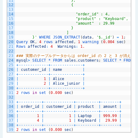
11
                        },
12
                        {
13
14
                          "order_id" : 4,
15
                          "product" : "Keyboard",
16
                          "amount"  : 29.99
17
                        }
18
                      ]
19
       }'
WHERE 
JSON_EXTRACT
(
data
,
'$._id'
)
=
1
;
20
Query 
OK
,
4
rows 
affected
,
1
warning
(
0.004
sec
)
21
Rows 
affected
:
4
Warnings
:
1.
22
23
### 実際のテーブルデータからは order_id の 2 と 3 が消
24
mysql
>
SELECT *
FROM 
sales
.
customers
;
SELECT *
FROM 
s
25
+
--
--
--
--
--
--
-
+
--
--
--
--
--
--
--
+
26
|
customer_id
|
name
|
27
+
--
--
--
--
--
--
-
+
--
--
--
--
--
--
--
+
28
|
1
|
Alice
|
29
|
2
|
Alice_junior
|
30
+
--
--
--
--
--
--
-
+
--
--
--
--
--
--
--
+
31
2
rows 
in
set
(
0.000
sec
)
32
33
+
--
--
--
--
--
+
--
--
--
--
--
--
-
+
--
--
--
--
--
+
--
--
--
--
+
34
|
order_id
|
customer_id
|
product
|
amount
|
35
+
--
--
--
--
--
+
--
--
--
--
--
--
-
+
--
--
--
--
--
+
--
--
--
--
+
36
|
1
|
1
|
Laptop
|
999.99
|
37
|
4
|
1
|
Keyboard
|
29.99
|
38
+
--
--
--
--
--
+
--
--
--
--
--
--
-
+
--
--
--
--
--
+
--
--
--
--
+
39
2
rows 
in
set
(
0.000
sec
)