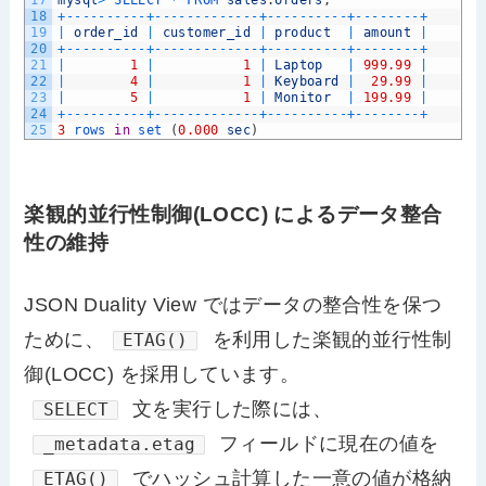
18
+
--
--
--
--
--
+
--
--
--
--
--
--
-
+
--
--
--
--
--
+
--
--
--
--
+
19
|
order_id
|
customer_id
|
product
|
amount
|
20
+
--
--
--
--
--
+
--
--
--
--
--
--
-
+
--
--
--
--
--
+
--
--
--
--
+
21
|
1
|
1
|
Laptop
|
999.99
|
22
|
4
|
1
|
Keyboard
|
29.99
|
23
|
5
|
1
|
Monitor
|
199.99
|
24
+
--
--
--
--
--
+
--
--
--
--
--
--
-
+
--
--
--
--
--
+
--
--
--
--
+
25
3
rows 
in
set
(
0.000
sec
)
楽観的並行性制御(LOCC) によるデータ整合
性の維持
JSON Duality View ではデータの整合性を保つ
ために、
を利用した楽観的並行性制
ETAG()
御(LOCC) を採用しています。
文を実行した際には、
SELECT
フィールドに現在の値を
_metadata.etag
でハッシュ計算した一意の値が格納
ETAG()