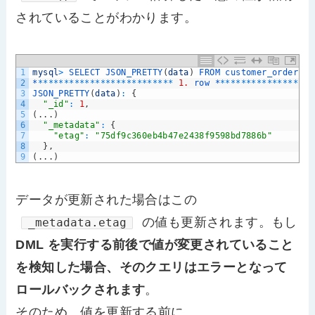
されていることがわかります。
1
mysql
>
SELECT 
JSON_PRETTY
(
data
)
FROM 
customer_orders_d
2
*
*
*
*
*
*
*
*
*
*
*
*
*
*
*
*
*
*
*
*
*
*
*
*
*
*
*
1.
row *
*
*
*
*
*
*
*
*
*
*
*
*
*
*
*
*
*
*
3
JSON_PRETTY
(
data
)
:
{
4
"_id"
:
1
,
5
(
.
.
.
)
6
"_metadata"
:
{
7
"etag"
:
"75df9c360eb4b47e2438f9598bd7886b"
8
}
,
9
(
.
.
.
)
データが更新された場合はこの
の値も更新されます。もし
_metadata.etag
DML を実行する前後で値が変更されていること
を検知した場合、そのクエリはエラーとなって
ロールバックされます
。
そのため、値を更新する前に