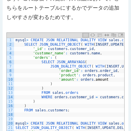
ちらをルートテーブルにするかでデータの追加
しやすさが変わるためです。
1
mysql
>
CREATE 
JSON 
RELATIONAL 
DUALITY 
VIEW 
sales
.
cust
2
SELECT 
JSON_DUALITY_OBJECT
(
WITH
(
INSERT
,
UPDATE
,
DE
3
'_id'
:
customers
.
customer_id
,
4
'customer_name'
:
customers
.
name
,
5
'orders'
:
(
6
SELECT 
JSON_ARRAYAGG
(
7
JSON_DUALITY_OBJECT
(
WITH
(
INSERT
,
UPDA
8
'order_id'
:
orders
.
order_id
,
9
'product'
:
orders
.
product
,
10
'amount'
:
orders
.
amount
11
)
12
)
13
FROM 
sales
.
orders
14
WHERE 
orders
.
customer_id
=
customers
.
cust
15
)
16
)
17
FROM 
sales
.
customers
;
18
19
20
mysql
>
CREATE 
JSON 
RELATIONAL 
DUALITY 
VIEW 
sales
.
orde
21
SELECT 
JSON_DUALITY_OBJECT
(
WITH
(
INSERT
,
UPDATE
,
DELETE