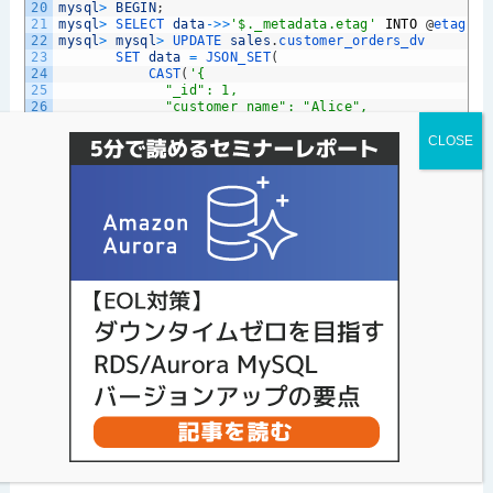
20
mysql
>
BEGIN
;
21
mysql
>
SELECT 
data
->
>
'$._metadata.etag'
INTO
@
etag 
FR
22
mysql
>
mysql
>
UPDATE 
sales
.
customer_orders_dv
23
SET 
data
=
JSON_SET
(
24
CAST
(
'{
25
             "_id": 1,
26
             "customer_name": "Alice",
27
             "orders": [
28
               {
29
                 "order_id": 1,
30
                 "product": "Laptop",
31
                 "amount": 699.99
32
               }
33
             ]
34
           }'
AS
JSON
)
,
35
'$._metadata'
,
JSON_OBJECT
(
'etag'
,
@
etag
)
36
)
37
WHERE 
data
->
>
'$._id'
=
'1'
;
38
ERROR
6494
(
HY000
)
:
Cannot 
update 
JSON 
duality 
view
.
まとめ