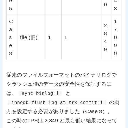
e
4
0
5
3
C
1
2,
a
7,
8
s
file (旧)
1
1
0
4
e
9
9
8
9
従来のファイルフォーマットのバイナリログで
クラッシュ時のデータの安全性を保証するに
は、
と
sync_binlog=1
の両
innodb_flush_log_at_trx_commit=1
方を設定する必要がありました（Case 8）。
この時のTPSは 2,849 と最も低い結果になって