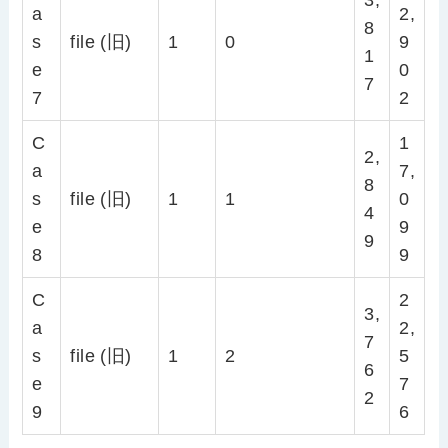
a
2,
8
s
file (旧)
1
0
9
1
e
0
7
7
2
C
1
2,
a
7,
8
s
file (旧)
1
1
0
4
e
9
9
8
9
C
2
3,
a
2,
7
s
file (旧)
1
2
5
6
e
7
2
9
6