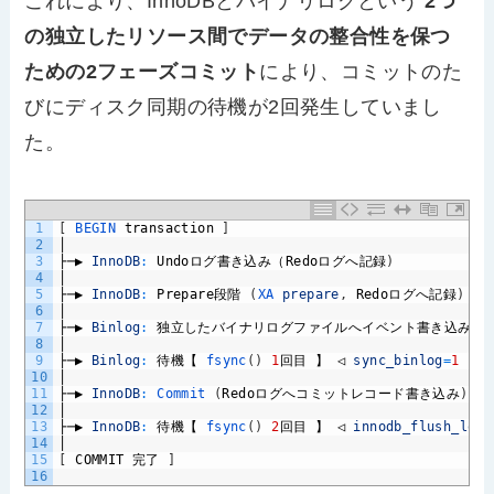
これにより、InnoDBとバイナリログという
2つ
の独立したリソース間でデータの整合性を保つ
ための2フェーズコミット
により、コミットのた
びにディスク同期の待機が2回発生していまし
た。
1
[
BEGIN 
transaction
]
2
│
3
├─▶
InnoDB
:
Undo
ログ書き込み（
Redo
ログへ記録
)
4
│
5
├─▶
InnoDB
:
Prepare
段階
(
XA 
prepare
,
Redo
ログへ記録
)
6
│
7
├─▶
Binlog
:
独立したバイナリログファイルへイベント書き込み
8
│
9
├─▶
Binlog
:
待機【
fsync
(
)
1
回目
】
◁
sync_binlog
=
1
に
10
│
11
├─▶
InnoDB
:
Commit
(
Redo
ログへコミットレコード書き込み
)
12
│
13
├─▶
InnoDB
:
待機【
fsync
(
)
2
回目
】
◁
innodb_flush_log_
14
│
15
[
COMMIT
完了
]
16