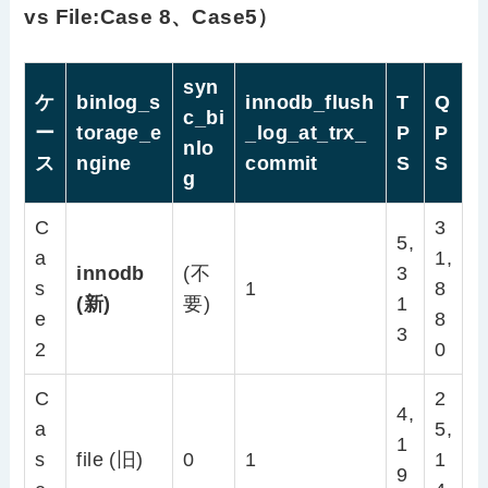
vs File:Case 8、Case5）
syn
ケ
binlog_s
innodb_flush
T
Q
c_bi
ー
torage_e
_log_at_trx_
P
P
nlo
ス
ngine
commit
S
S
g
C
3
5,
a
1,
innodb
(不
3
s
1
8
(新)
要)
1
e
8
3
2
0
C
2
4,
a
5,
1
s
file (旧)
0
1
1
9