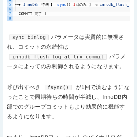
4
│
5
├─▶
InnoDB
:
待機【
fsync
(
)
1
回のみ
】
◁
innodb_flush_log
6
│
7
[
COMMIT
完了
]
8
パラメータは実質的に無視さ
sync_binlog
れ、コミットの永続性は
パラメ
innodb-flush-log-at-trx-commit
ータによってのみ制御されるようになります。
呼び出すべき
が1回で済むようにな
fsync()
ったことで同期待ちの時間が半減し、InnoDB内
部でのグループコミットもより効果的に機能す
るようになります。