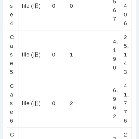
5
s
file (旧)
0
0
4
6
e
0
7
4
6
C
2
4,
a
5,
1
s
file (旧)
0
1
1
9
e
4
0
5
3
C
4
6,
a
1,
9
s
file (旧)
0
2
7
6
e
7
2
6
6
C
2
3,