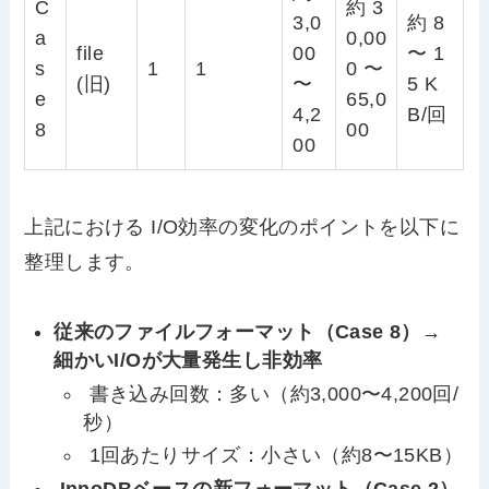
C
約 3
3,0
約 8
a
0,00
file
00
〜 1
s
1
1
0 〜
(旧)
〜
5 K
e
65,0
4,2
B/回
8
00
00
上記における I/O効率の変化のポイントを以下に
整理します。
従来のファイルフォーマット（Case 8）→
細かいI/Oが大量発生し非効率
書き込み回数：多い（約3,000〜4,200回/
秒）
1回あたりサイズ：小さい（約8〜15KB）
InnoDBベースの新フォーマット（Case 2）