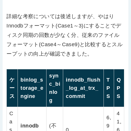
詳細な考察については後述しますが、やはり
Innodbフォーマット(Case1～3)にすることでデ
ィスク同期の回数が少なく分、従来のファイル
フォーマット(Case4～Case9)と比較するとスル
ープットの向上が確認できました。
syn
ケ
binlog_s
innodb_flush
T
Q
c_bi
ー
torage_e
_log_at_trx_
P
P
nlo
ス
ngine
commit
S
S
g
C
4
6,
a
1,
innodb
(不
9
s
0
6