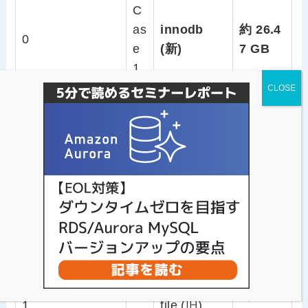
C
as
innodb
約 26.4
0
e
(新)
7 GB
1
C
as
約 13.6
0
file (旧)
e
0 GB
4
C
as
innodb
約 22.3
1
e
(新)
7 GB
2
C
as
約 10.5
1
file (旧)