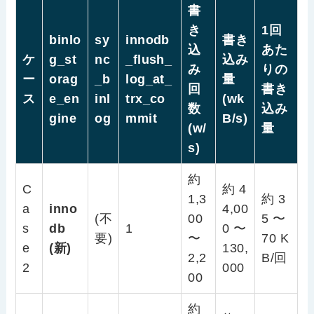
書
き
1回
binlo
sy
innodb
書き
込
あた
ケ
g_st
nc
_flush_
込み
み
りの
ー
orag
_b
log_at_
量
回
書き
ス
e_en
inl
trx_co
(wk
数
込み
gine
og
mmit
B/s)
(w/
量
s)
約
C
約 4
1,3
約 3
a
inno
4,00
(不
00
5 〜
s
db
1
0 〜
要)
〜
70 K
e
(新)
130,
2,2
B/回
2
000
00
約