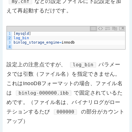
などの設定ファイルに下記設定を加
my.cnf
えて再起動するだけです。
1
[
mysqld
]
2
log_bin
3
binlog_storage_engine
=
innodb
4
設定上の注意点ですが、
パラメー
log_bin
タでは引数（ファイル名）を指定できません。
これはInooDBフォーマットの場合、ファイル名
は
で固定されているた
binlog-000000.ibb
めです。（ファイル名は、バイナリログがロー
テションするたび
の部分がカウント
000000
アップ）