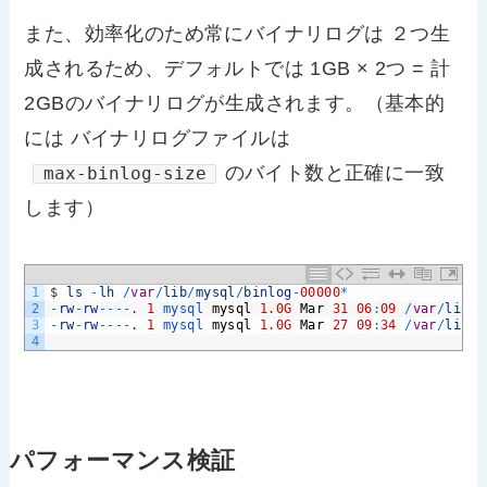
また、効率化のため常にバイナリログは ２つ生
成されるため、デフォルトでは 1GB × 2つ = 計
2GBのバイナリログが生成されます。（基本的
には バイナリログファイルは
のバイト数と正確に一致
max-binlog-size
します）
1
$
ls
-
lh
/
var
/
lib
/
mysql
/
binlog
-
00000
*
2
-
rw
-
rw
--
--
.
1
mysql 
mysql
1.0G
Mar
31
06
:
09
/
var
/
lib
/
m
3
-
rw
-
rw
--
--
.
1
mysql 
mysql
1.0G
Mar
27
09
:
34
/
var
/
lib
/
m
4
パフォーマンス検証