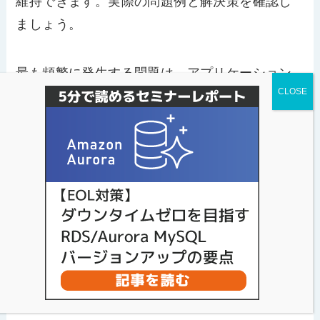
維持できます。実際の問題例と解決策を確認し
ましょう。
最も頻繁に発生する問題は、アプリケーション
の接続エラーです。アップグレード完了後にデ
ータベースへの接続が失敗する場合、接続パラ
メータやSSL設定の変更が原因である可能性が
あります。
エラーログを詳細に確認し、接続文
字列や認証方法を見直す
ことで、多くの場合は
解決できます。
パフォーマンスの低下も注意すべき問題です。
新しいバージョンでクエリオプティマイザーの
動作が変更され、実行計画が変わることがあり