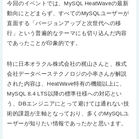
今回のイベントでは、
MySQL HeatWave
の最新
動向にとどまらず、すべての
MySQL
ユーザーが
直面する「バージョンアップと次世代への移
行」という普遍的なテーマにも切り込んだ内容
であったことが印象的です。
特に日本オラクル株式会社の梶山さんと、株式
会社データベーステクノロジの小串さんが解説
された内容は、
HeatWave
特有の機能以上に、
MySQL 8.4 LTS
以降の標準仕様への対応とい
う、
DB
エンジニアにとって避けては通れない技
術的課題が主軸となっており、多くの
MySQL
ユ
ーザーが知りたい情報であったかと思います。