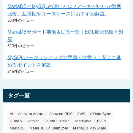
MariaDBとMySQLの違いとは？どっちがいいか徹底
比較。互換性やユースケース別おすすめ解説。
364件のビュー
MariaDBサポート期限＆LTS一覧｜EOL後の危険と対
策
323件のビュー
MySQLバージョンアップの手順・注意点｜安全に進
めるポイントを解説
246件のビュー
タグ一覧
AI
Amazon Aurora
Amazon RDS
AWS
CData Sync
DBaaS
Docker
Galera Cluster
HeatWave
JSON
MariaDB
MariaDB ColumnStore
MariaDB MaxScale