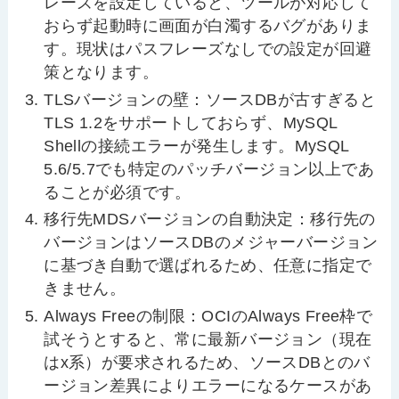
レーズを設定していると、ツールが対応して
おらず起動時に画面が白濁するバグがありま
す。現状はパスフレーズなしでの設定が回避
策となります。
TLS
バージョンの壁：ソース
DB
が古すぎると
TLS 1.2
をサポートしておらず、
MySQL
Shell
の接続エラーが発生します。
MySQL
5.6/5.7
でも特定のパッチバージョン以上であ
ることが必須です。
移行先
MDS
バージョンの自動決定：移行先の
バージョンはソース
DB
のメジャーバージョン
に基づき自動で選ばれるため、任意に指定で
きません。
Always Free
の制限：
OCI
の
Always Free
枠で
試そうとすると、常に最新バージョン（現在
は
x
系）が要求されるため、ソース
DB
とのバ
ージョン差異によりエラーになるケースがあ