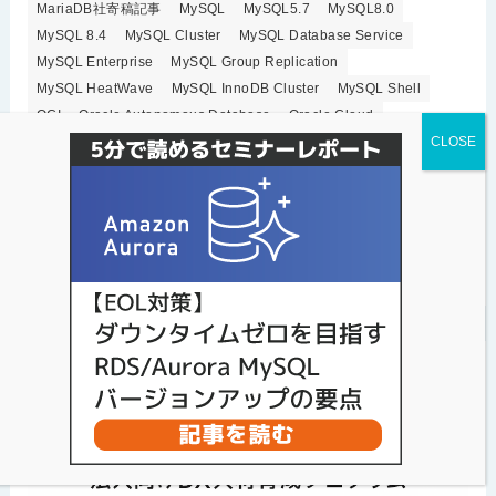
MariaDB社寄稿記事
MySQL
MySQL5.7
MySQL8.0
MySQL 8.4
MySQL Cluster
MySQL Database Service
MySQL Enterprise
MySQL Group Replication
MySQL HeatWave
MySQL InnoDB Cluster
MySQL Shell
OCI
Oracle Autonomous Database
Oracle Cloud
Oracle MySQL Cloud Service
Orchestrator
percona
Percona Live 2019
Percona Monitoring and Management
Percona Server for MySQL
Percona Toolkit
Percona XtraBackup
Percona XtraDB Cluster
ProxySQL
sysbench
クラウドデータベース
セキュリティ
セミナー開催情報
ベンチマーク
レプリケーション
高可用性