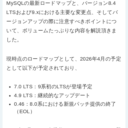
MySQL
の最新ロードマップと、バージョン
8.4
LTS
および
9.x
における主要な変更点、そしてバ
ージョンアップの際に注意すべきポイントにつ
いて、ボリュームたっぷりな内容を解説頂きま
した。
現時点のロードマップとして、
2026
年
4
月の予定
として以下が予定されており、
7.0 LTS
：
9
系初の
LTS
が登場予定
4.9 LTS
：継続的なアップデート
0.46
：
8.0
系における新規パッチ提供の終了
（
EOL
）