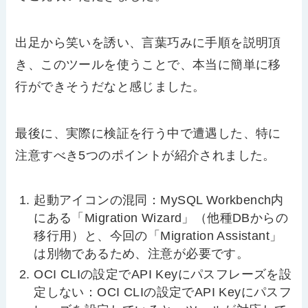
出足から笑いを誘い、言葉巧みに手順を説明頂
き、このツールを使うことで、本当に簡単に移
行ができそうだなと感じました。
最後に、実際に検証を行う中で遭遇した、特に
注意すべき
5
つのポイントが紹介されました。
起動アイコンの混同：
MySQL Workbench
内
にある「
Migration Wizard
」（他種
DB
からの
移行用）と、今回の「
Migration Assistant
」
は別物であるため、注意が必要です。
OCI CLI
の設定で
API Key
にパスフレーズを設
定しない：
OCI CLI
の設定で
API Key
にパスフ