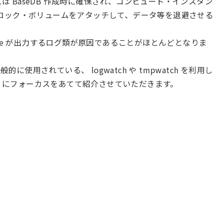
ズは BaseDB 作成時に確保され、コンピュート・インスタン
ロック・ボリュームをアタッチして、データ等を退避させる
abase が出力するログ類が原因であることがほとんどとなりま
x で一般的に使用されている、 logwatch や tmpwatch を利用し
1 にフォーカスをあてて紹介させていただきます。