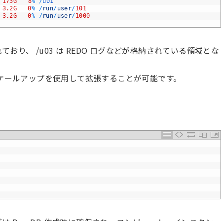
173G
8
%
/
u01
3.2G
0
%
/
run
/
user
/
101
3.2G
0
%
/
run
/
user
/
1000
ており、 /u03 は REDO ログなどが格納されている領域とな
スケールアップを使用して拡張することが可能です。