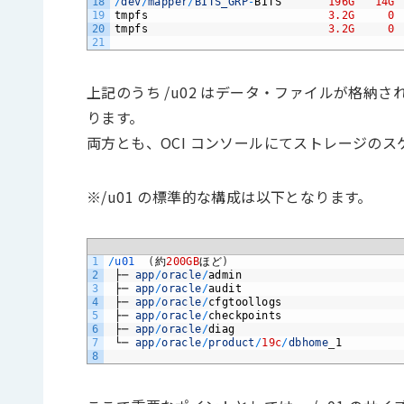
18
/
dev
/
mapper
/
BITS_GRP
-
BITS
196G
14G
19
tmpfs
3.2G
0
20
tmpfs
3.2G
0
21
上記のうち /u02 はデータ・ファイルが格納され
ります。
両方とも、OCI コンソールにてストレージの
※/u01 の標準的な構成は以下となります。
1
/
u01
(
約
200GB
ほど
)
2
├─
app
/
oracle
/
admin
3
├─
app
/
oracle
/
audit
4
├─
app
/
oracle
/
cfgtoollogs
5
├─
app
/
oracle
/
checkpoints
6
├─
app
/
oracle
/
diag
7
└─
app
/
oracle
/
product
/
19c
/
dbhome
_
1
8