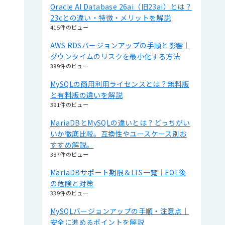
Oracle AI Database 26ai（旧23ai）とは？
23cとの違い・特徴・メリットを解説
415件のビュー
AWS RDSバージョンアップの手順と影響｜
ダウンタイムのリスクを最小化する方法
399件のビュー
MySQLの商用利用ライセンスとは？無料版
と有料版の違いを解説
391件のビュー
MariaDBとMySQLの違いとは？どっちがい
いか徹底比較。互換性やユースケース別お
すすめ解説。
387件のビュー
MariaDBサポート期限＆LTS一覧｜EOL後
の危険と対策
339件のビュー
MySQLバージョンアップの手順・注意点｜
安全に進めるポイントを解説