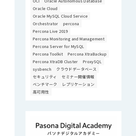
OCI
Oracle Autonomous Database
Oracle Cloud
Oracle MySQL Cloud Service
Orchestrator
percona
Percona Live 2019
Percona Monitoring and Management
Percona Server for MySQL
Percona Toolkit
Percona XtraBackup
Percona XtraDB Cluster
ProxySQL
sysbench
クラウドデータベース
セキュリティ
セミナー開催情報
ベンチマーク
レプリケーション
高可用性