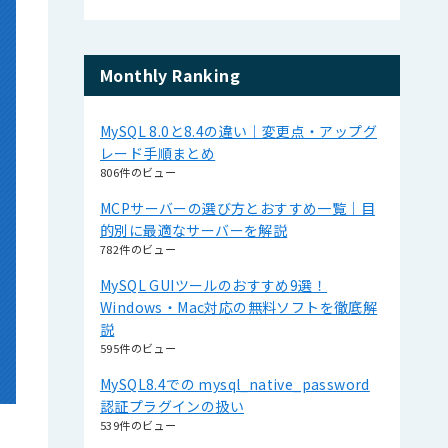
Monthly Ranking
MySQL 8.0と8.4の違い｜変更点・アップグ
レード手順まとめ
806件のビュー
MCPサーバーの選び方とおすすめ一覧｜目
的別に最適なサーバーを解説
782件のビュー
MySQL GUIツールのおすすめ9選！
Windows・Mac対応の無料ソフトを徹底解
説
595件のビュー
MySQL8.4での mysql_native_password
認証プラグインの扱い
539件のビュー