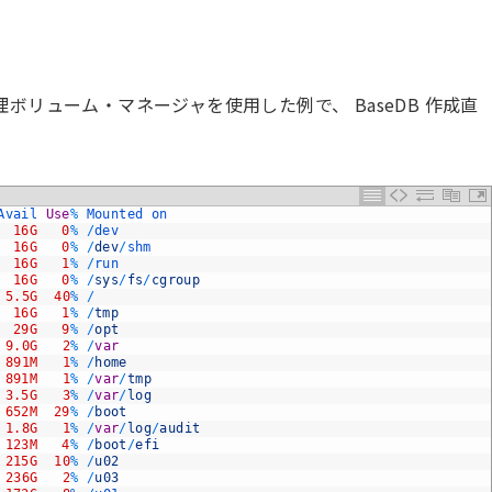
リューム・マネージャを使用した例で、 BaseDB 作成直
Avail 
Use
%
Mounted 
on
16G
0
%
/
dev
16G
0
%
/
dev
/
shm
16G
1
%
/
run
16G
0
%
/
sys
/
fs
/
cgroup
5.5G
40
%
/
16G
1
%
/
tmp
29G
9
%
/
opt
9.0G
2
%
/
var
891M
1
%
/
home
891M
1
%
/
var
/
tmp
3.5G
3
%
/
var
/
log
652M
29
%
/
boot
1.8G
1
%
/
var
/
log
/
audit
123M
4
%
/
boot
/
efi
215G
10
%
/
u02
236G
2
%
/
u03