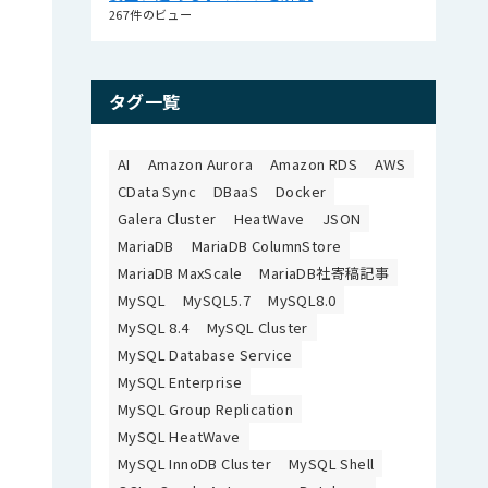
267件のビュー
タグ一覧
AI
Amazon Aurora
Amazon RDS
AWS
CData Sync
DBaaS
Docker
Galera Cluster
HeatWave
JSON
MariaDB
MariaDB ColumnStore
MariaDB MaxScale
MariaDB社寄稿記事
MySQL
MySQL5.7
MySQL8.0
MySQL 8.4
MySQL Cluster
MySQL Database Service
MySQL Enterprise
MySQL Group Replication
MySQL HeatWave
MySQL InnoDB Cluster
MySQL Shell