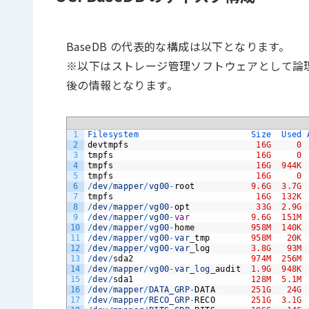
BaseDB の代表的な構成は以下となります。
※以下はストレージ管理ソフトウェアとして論理ボ
後の情報となります。
1
Filesystem                      
Size  
Used 
2
devtmpfs
16G
0
3
tmpfs
16G
0
4
tmpfs
16G
944K
5
tmpfs
16G
0
6
/
dev
/
mapper
/
vg00
-
root
9.6G
3.7G
7
tmpfs
16G
132K
8
/
dev
/
mapper
/
vg00
-
opt
33G
2.9G
9
/
dev
/
mapper
/
vg00
-
var
9.6G
151M
10
/
dev
/
mapper
/
vg00
-
home
958M
140K
11
/
dev
/
mapper
/
vg00
-
var
_
tmp
958M
20K
12
/
dev
/
mapper
/
vg00
-
var
_
log
3.8G
93M
13
/
dev
/
sda2
974M
256M
14
/
dev
/
mapper
/
vg00
-
var_log
_
audit
1.9G
948K
15
/
dev
/
sda1
128M
5.1M
16
/
dev
/
mapper
/
DATA_GRP
-
DATA
251G
24G
17
/
dev
/
mapper
/
RECO_GRP
-
RECO
251G
3.1G