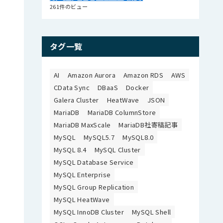
261件のビュー
タグ一覧
AI
Amazon Aurora
Amazon RDS
AWS
CData Sync
DBaaS
Docker
Galera Cluster
HeatWave
JSON
MariaDB
MariaDB ColumnStore
MariaDB MaxScale
MariaDB社寄稿記事
MySQL
MySQL5.7
MySQL8.0
MySQL 8.4
MySQL Cluster
MySQL Database Service
MySQL Enterprise
MySQL Group Replication
MySQL HeatWave
MySQL InnoDB Cluster
MySQL Shell