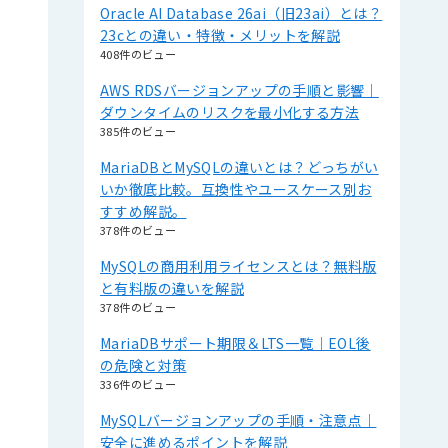
Oracle AI Database 26ai（旧23ai）とは？
23cとの違い・特徴・メリットを解説
408件のビュー
AWS RDSバージョンアップの手順と影響｜
ダウンタイムのリスクを最小化する方法
385件のビュー
MariaDBとMySQLの違いとは？どっちがい
いか徹底比較。互換性やユースケース別お
すすめ解説。
378件のビュー
MySQLの商用利用ライセンスとは？無料版
と有料版の違いを解説
378件のビュー
MariaDBサポート期限＆LTS一覧｜EOL後
の危険と対策
336件のビュー
MySQLバージョンアップの手順・注意点｜
安全に進めるポイントを解説