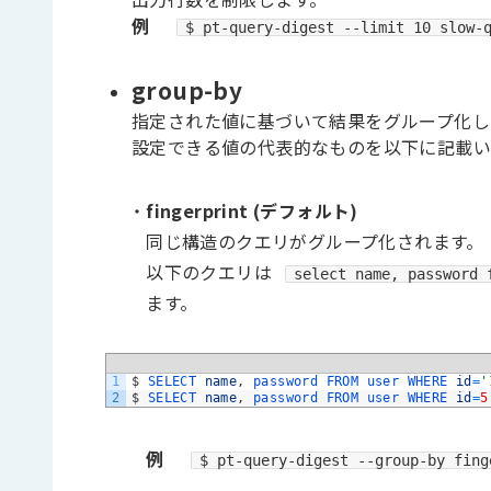
例
$ pt-query-digest --limit 10 slow-
group-by
指定された値に基づいて結果をグループ化し
設定できる値の代表的なものを以下に記載
・
fingerprint (デフォルト)
同じ構造のクエリがグループ化されます。
以下のクエリは
select name, password 
ます。
1
$
SELECT 
name
,
password 
FROM 
user 
WHERE 
id
=
'
2
$
SELECT 
name
,
password 
FROM 
user 
WHERE 
id
=
5
例
$ pt-query-digest --group-by fing