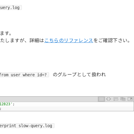
query.log
ます。
いたしますが、詳細は
こちらのリファレンス
をご確認下さい。
のグループとして扱われ
from user where id=?
12823'
;
;
erprint slow-query.log