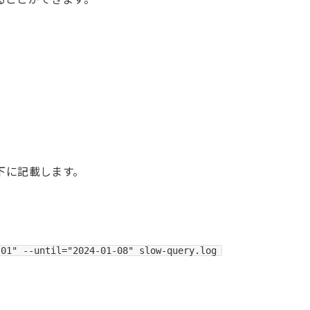
下に記載します。
-01" --until="2024-01-08" slow-query.log