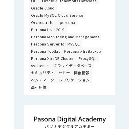
OCI
Oracle Autonomous Database
Oracle Cloud
Oracle MySQL Cloud Service
Orchestrator
percona
Percona Live 2019
Percona Monitoring and Management
Percona Server for MySQL
Percona Toolkit
Percona XtraBackup
Percona XtraDB Cluster
ProxySQL
sysbench
クラウドデータベース
セキュリティ
セミナー開催情報
ベンチマーク
レプリケーション
高可用性