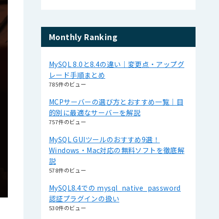
Monthly Ranking
MySQL 8.0と8.4の違い｜変更点・アップグ
レード手順まとめ
785件のビュー
MCPサーバーの選び方とおすすめ一覧｜目
的別に最適なサーバーを解説
757件のビュー
MySQL GUIツールのおすすめ9選！
Windows・Mac対応の無料ソフトを徹底解
説
578件のビュー
MySQL8.4での mysql_native_password
認証プラグインの扱い
530件のビュー