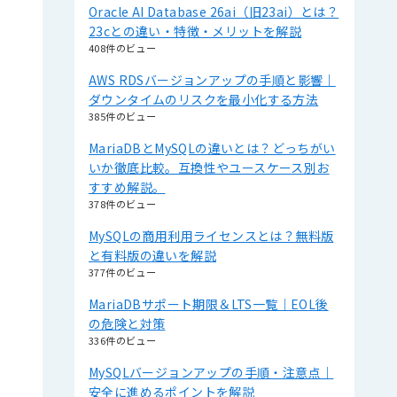
Oracle AI Database 26ai（旧23ai）とは？
23cとの違い・特徴・メリットを解説
408件のビュー
AWS RDSバージョンアップの手順と影響｜
ダウンタイムのリスクを最小化する方法
385件のビュー
MariaDBとMySQLの違いとは？どっちがい
いか徹底比較。互換性やユースケース別お
すすめ解説。
378件のビュー
MySQLの商用利用ライセンスとは？無料版
と有料版の違いを解説
377件のビュー
MariaDBサポート期限＆LTS一覧｜EOL後
の危険と対策
336件のビュー
MySQLバージョンアップの手順・注意点｜
安全に進めるポイントを解説