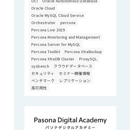
OCI
Oracle Autonomous Database
Oracle Cloud
Oracle MySQL Cloud Service
Orchestrator
percona
Percona Live 2019
Percona Monitoring and Management
Percona Server for MySQL
Percona Toolkit
Percona XtraBackup
Percona XtraDB Cluster
ProxySQL
sysbench
クラウドデータベース
セキュリティ
セミナー開催情報
ベンチマーク
レプリケーション
高可用性