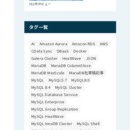
261件のビュー
タグ一覧
AI
Amazon Aurora
Amazon RDS
AWS
CData Sync
DBaaS
Docker
Galera Cluster
HeatWave
JSON
MariaDB
MariaDB ColumnStore
MariaDB MaxScale
MariaDB社寄稿記事
MySQL
MySQL5.7
MySQL8.0
MySQL 8.4
MySQL Cluster
MySQL Database Service
MySQL Enterprise
MySQL Group Replication
MySQL HeatWave
MySQL InnoDB Cluster
MySQL Shell