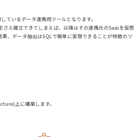
発、提供しているデータ連携用ツールとなります。
定さえ確立できてしまえば、以降はその連携元のSaasを仮想
結果、データ抽出はSQLで簡単に実現できることが特徴のツ
tracture)上に構築します。
。