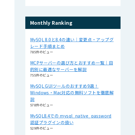
Monthly Ranking
MySQL 8.0と8.4の違い｜変更点・アップグ
レード手順まとめ
785件のビュー
MCPサーバーの選び方とおすすめ一覧｜目
的別に最適なサーバーを解説
755件のビュー
MySQL GUIツールのおすすめ9選！
Windows・Mac対応の無料ソフトを徹底解
説
578件のビュー
MySQL8.4での mysql_native_password
認証プラグインの扱い
529件のビュー