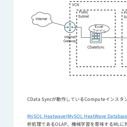
CData Syncが動作しているComputeインスタン
MySQL Heatwave(MySQL HeatWave Database 
析処理であるOLAP、機械学習を意味するML