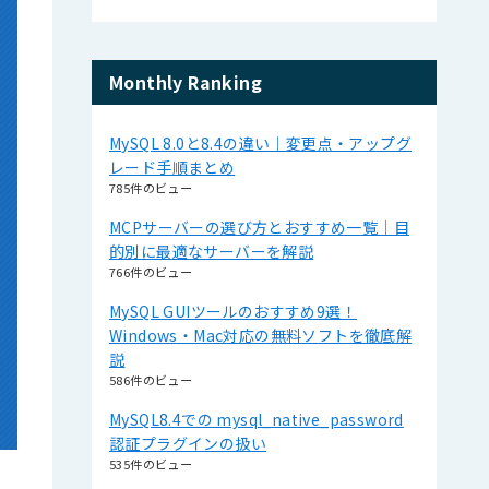
Monthly Ranking
MySQL 8.0と8.4の違い｜変更点・アップグ
レード手順まとめ
785件のビュー
MCPサーバーの選び方とおすすめ一覧｜目
的別に最適なサーバーを解説
766件のビュー
MySQL GUIツールのおすすめ9選！
Windows・Mac対応の無料ソフトを徹底解
説
586件のビュー
MySQL8.4での mysql_native_password
認証プラグインの扱い
535件のビュー