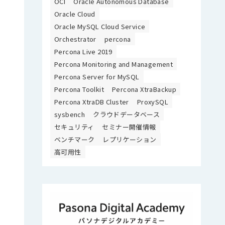
OCI
Oracle Autonomous Database
Oracle Cloud
Oracle MySQL Cloud Service
Orchestrator
percona
Percona Live 2019
Percona Monitoring and Management
Percona Server for MySQL
Percona Toolkit
Percona XtraBackup
Percona XtraDB Cluster
ProxySQL
sysbench
クラウドデータベース
セキュリティ
セミナー開催情報
ベンチマーク
レプリケーション
高可用性