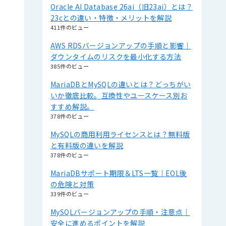
Oracle AI Database 26ai（旧23ai）とは？
23cとの違い・特徴・メリットを解説
411件のビュー
AWS RDSバージョンアップの手順と影響｜
ダウンタイムのリスクを最小化する方法
385件のビュー
MariaDBとMySQLの違いとは？どっちがい
いか徹底比較。互換性やユースケース別お
すすめ解説。
378件のビュー
MySQLの商用利用ライセンスとは？無料版
と有料版の違いを解説
378件のビュー
MariaDBサポート期限＆LTS一覧｜EOL後
の危険と対策
339件のビュー
MySQLバージョンアップの手順・注意点｜
安全に進めるポイントを解説