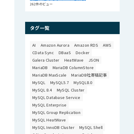
262件のビュー
タグ一覧
AI
Amazon Aurora
Amazon RDS
AWS
CData Sync
DBaaS
Docker
Galera Cluster
HeatWave
JSON
MariaDB
MariaDB ColumnStore
MariaDB MaxScale
MariaDB社寄稿記事
MySQL
MySQL5.7
MySQL8.0
MySQL 8.4
MySQL Cluster
MySQL Database Service
MySQL Enterprise
MySQL Group Replication
MySQL HeatWave
MySQL InnoDB Cluster
MySQL Shell