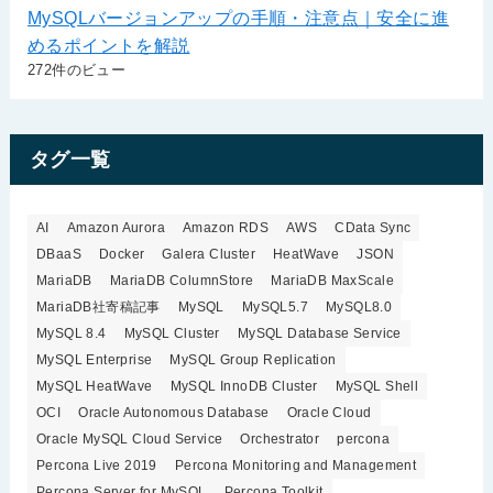
MySQLバージョンアップの手順・注意点｜安全に進
めるポイントを解説
272件のビュー
タグ一覧
AI
Amazon Aurora
Amazon RDS
AWS
CData Sync
DBaaS
Docker
Galera Cluster
HeatWave
JSON
MariaDB
MariaDB ColumnStore
MariaDB MaxScale
MariaDB社寄稿記事
MySQL
MySQL5.7
MySQL8.0
MySQL 8.4
MySQL Cluster
MySQL Database Service
MySQL Enterprise
MySQL Group Replication
MySQL HeatWave
MySQL InnoDB Cluster
MySQL Shell
OCI
Oracle Autonomous Database
Oracle Cloud
Oracle MySQL Cloud Service
Orchestrator
percona
Percona Live 2019
Percona Monitoring and Management
Percona Server for MySQL
Percona Toolkit