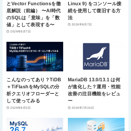
とVector Functionsを徹
Linux 9) をコンソール接
底解説（前編） 〜AI時代
続を使用して復旧する方
のSQLは「意味」を「数
法
値」として表現する〜
2026年8月7日
2026年8月7日
こんなのってあり？TiDB
MariaDB 13.0/13.1 は何
＋TiFlashをMySQLの分
が進化した？運用・性能
析クエリオフローダーと
改善の注目機能をレビュ
して使ってみる
ー
2026年8月3日
2026年7月24日