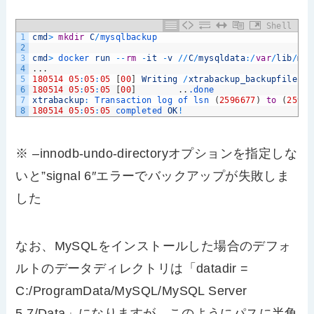
Shell
1
cmd
>
mkdir
C
/
mysqlbackup
2
3
cmd
>
docker 
run
--
rm
-
it
-
v
/
/
C
/
mysqldata
:
/
var
/
lib
/
mys
4
.
.
.
5
180514
05
:
05
:
05
[
00
]
Writing
/
xtrabackup_backupfiles
/
x
6
180514
05
:
05
:
05
[
00
]
.
.
.done
7
xtrabackup
:
Transaction 
log 
of 
lsn
(
2596677
)
to
(
25966
8
180514
05
:
05
:
05
completed 
OK
!
※ –innodb-undo-directoryオプションを指定しな
いと”signal 6″エラーでバックアップが失敗しま
した
なお、MySQLをインストールした場合のデフォ
ルトのデータディレクトリは「datadir =
C:/ProgramData/MySQL/MySQL Server
5.7/Data」になりますが、このようにパスに半角