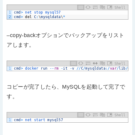
Shell
1
cmd
>
net 
stop 
mysql57
2
cmd
>
del
C
:
\
mysqldata
\
*
–copy-backオプションでバックアップをリスト
アします。
Shell
1
cmd
>
docker 
run
--
rm
-
it
-
v
/
/
C
/
mysqldata
:
/
var
/
lib
/
mys
コピーが完了したら、MySQLを起動して完了で
す。
Shell
1
cmd
>
net 
start 
mysql57