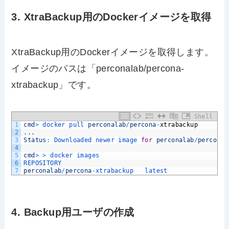
3. XtraBackup用のDockerイメージを取得
XtraBackup用のDockerイメージを取得します。
イメージのパスは「perconalab/percona-
xtrabackup」です。
Shell
1
cmd
>
docker 
pull 
perconalab
/
percona
-
xtrabackup
2
.
.
.
3
Status
:
Downloaded 
newer 
image 
for
perconalab
/
percona
-
4
5
cmd
>
>
docker 
images
6
REPOSITORY                                            
7
perconalab
/
percona
-
xtrabackup   
latest              
cc
4. Backup用ユーザの作成