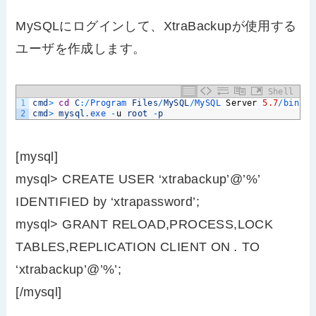
MySQLにログインして、XtraBackupが使用する
ユーザを作成します。
Shell
1
cmd
>
cd
C
:
/
Program 
Files
/
MySQL
/
MySQL 
Server
5.7
/
bin
2
cmd
>
mysql
.exe
-
u
root
-
p
[mysql]
mysql> CREATE USER ‘xtrabackup’@’%’
IDENTIFIED by ‘xtrapassword’;
mysql> GRANT RELOAD,PROCESS,LOCK
TABLES,REPLICATION CLIENT ON
.
TO
‘xtrabackup’@’%’;
[/mysql]