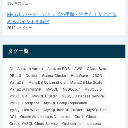
336件のビュー
MySQLバージョンアップの手順・注意点｜安全に進
めるポイントを解説
261件のビュー
タグ一覧
AI
Amazon Aurora
Amazon RDS
AWS
CData Sync
DBaaS
Docker
Galera Cluster
HeatWave
JSON
MariaDB
MariaDB ColumnStore
MariaDB MaxScale
MariaDB社寄稿記事
MySQL
MySQL5.7
MySQL8.0
MySQL 8.4
MySQL Cluster
MySQL Database Service
MySQL Enterprise
MySQL Group Replication
MySQL HeatWave
MySQL InnoDB Cluster
MySQL Shell
OCI
Oracle Autonomous Database
Oracle Cloud
Oracle MySQL Cloud Service
Orchestrator
percona