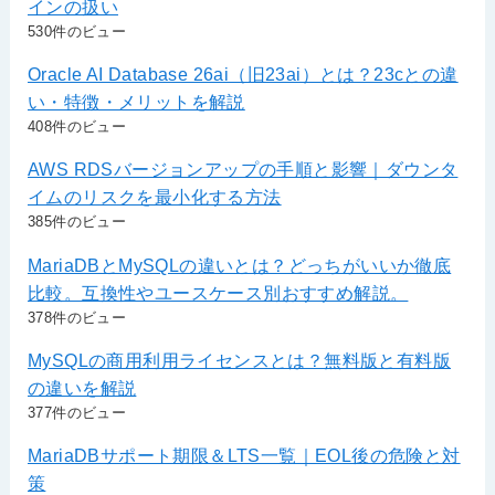
インの扱い
530件のビュー
Oracle AI Database 26ai（旧23ai）とは？23cとの違
い・特徴・メリットを解説
408件のビュー
AWS RDSバージョンアップの手順と影響｜ダウンタ
イムのリスクを最小化する方法
385件のビュー
MariaDBとMySQLの違いとは？どっちがいいか徹底
比較。互換性やユースケース別おすすめ解説。
378件のビュー
MySQLの商用利用ライセンスとは？無料版と有料版
の違いを解説
377件のビュー
MariaDBサポート期限＆LTS一覧｜EOL後の危険と対
策