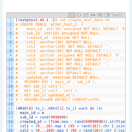
Shell
1
[
root
@
test
-
4U
-
1
~
]
# cat create_test_data.rb 
2
# CREATE TABLE `alter_test_1` (
3
#   `main_id` int(10) unsigned NOT NULL DEFAULT '0',
4
#   `sub_id` int(10) unsigned NOT NULL,
5
#   `created_at` datetime NOT NULL,
6
#   `col1` varchar(30) DEFAULT NULL,
7
#   `col2` varchar(200) NOT NULL DEFAULT '',
8
#   `col3` varchar(30) NOT NULL DEFAULT '',
9
#   `col4` int(10) unsigned NOT NULL DEFAULT '0',
10
#   `col5` varchar(20) NOT NULL DEFAULT '',
11
#   `col6` varchar(50) NOT NULL DEFAULT '',
12
#   `col7` varchar(50) DEFAULT NULL,
13
#   `col8` varchar(50) DEFAULT NULL,
14
#   `updated_at` datetime DEFAULT NULL,
15
#   PRIMARY KEY (`main_id`,`sub_id`),
16
#   KEY idx_1(`col1`),
17
#   KEY idx_2(`col2`,`col3`),
18
#   KEY idx_3(`updated_at`)
19
# ) ENGINE=InnoDB DEFAULT CHARSET=utf8;
20
21
(
ARGV
[
0
]
.to_i
.
.ARGV
[
1
]
.to_i
)
.each
do
|
n
|
22
main_id
=
n
23
sub_id
=
rand
(
9999999
)
24
created_at
=
(
Time
.now
-
rand
(
99999999
)
)
.strftime
(
"
25
col1
=
(
0...20
)
.map
{
(
65
+
rand
(
26
)
)
.chr
}
.join
26
col2
=
(
0...100
)
.map
{
(
65
+
rand
(
26
)
)
.chr
}
.join