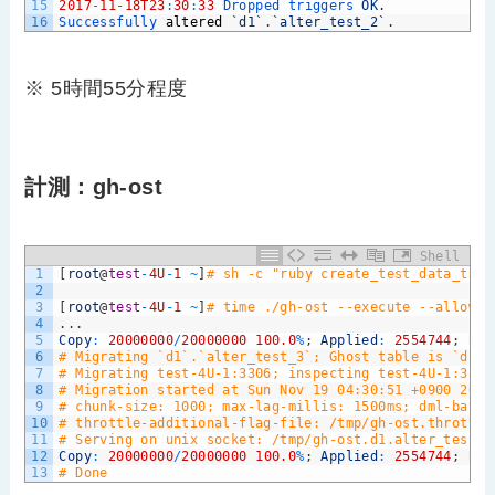
15
2017
-
11
-
18T23
:
30
:
33
Dropped 
triggers 
OK
.
16
Successfully 
altered
`
d1
`
.
`
alter_test_2
`
.
※ 5時間55分程度
計測：gh-ost
Shell
1
[
root
@
test
-
4U
-
1
~
]
# sh -c "ruby create_test_data_t3.r
2
3
[
root
@
test
-
4U
-
1
~
]
# time ./gh-ost --execute --allow-o
4
.
.
.
5
Copy
:
20000000
/
20000000
100.0
%
;
Applied
:
2554744
;
Bac
6
# Migrating `d1`.`alter_test_3`; Ghost table is `d1`.
7
# Migrating test-4U-1:3306; inspecting test-4U-1:3306
8
# Migration started at Sun Nov 19 04:30:51 +0900 2017
9
# chunk-size: 1000; max-lag-millis: 1500ms; dml-batch
10
# throttle-additional-flag-file: /tmp/gh-ost.throttle
11
# Serving on unix socket: /tmp/gh-ost.d1.alter_test_3
12
Copy
:
20000000
/
20000000
100.0
%
;
Applied
:
2554744
;
Bac
13
# Done