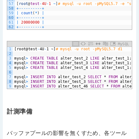
57
[
root
@
test
-
4U
-
1
~
]
# mysql -u root -pMySQL5.7 -e "sele
58
+
--
--
--
--
--
+
59
|
count
(
*
)
|
60
+
--
--
--
--
--
+
61
|
20000000
|
62
+
--
--
--
--
--
+
MySQL
1
[root@test
-
4U
-
1
~]
# mysql -u root -pMySQL5.7 d1
2
3
mysql
>
CREATE
TABLE
alter_test_2
LIKE
alter_test_1;
4
mysql
>
CREATE
TABLE
alter_test_3
LIKE
alter_test_1;
5
mysql
>
CREATE
TABLE
alter_test_4
LIKE
alter_test_1;
6
7
mysql
>
INSERT
INTO
alter_test_2
SELECT
*
FROM
alter_te
8
mysql
>
INSERT
INTO
alter_test_3
SELECT
*
FROM
alter_te
9
mysql
>
INSERT
INTO
alter_test_46
SELECT
*
FROM
alter_t
計測準備
バッファプールの影響を無くすため、各ツール