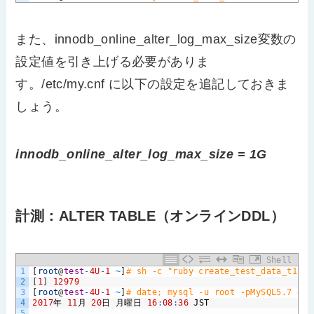
また、innodb_online_alter_log_max_size変数の
設定値を引き上げる必要がありま
す。/etc/my.cnf に以下の設定を追記しておきま
しょう。
innodb_online_alter_log_max_size = 1G
計測：ALTER TABLE（オンラインDDL）
Shell
1
[
root
@
test
-
4U
-
1
~
]
# sh -c "ruby create_test_data_t1.rb
2
[
1
]
12979
3
[
root
@
test
-
4U
-
1
~
]
# date; mysql -u root -pMySQL5.7 d1 
4
2017
年
11
月
20
日
月曜日
16
:
08
:
36
JST
5