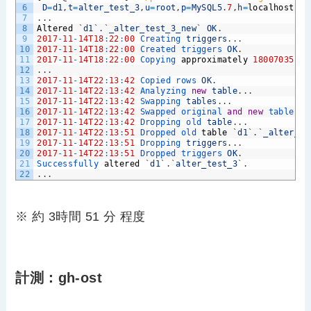
6
D
=
d1
,
t
=
alter_test_3
,
u
=
root
,
p
=
MySQL5
.
7
,
h
=
localhost
7
.
.
.
8
Altered
`
d1
`
.
`
_alter_test_3_new
`
OK
.
9
2017
-
11
-
14T18
:
22
:
00
Creating 
triggers
.
.
.
10
2017
-
11
-
14T18
:
22
:
00
Created 
triggers 
OK
.
11
2017
-
11
-
14T18
:
22
:
00
Copying 
approximately
18007035
ro
12
.
.
.
13
2017
-
11
-
14T22
:
13
:
42
Copied 
rows 
OK
.
14
2017
-
11
-
14T22
:
13
:
42
Analyzing 
new
table
.
.
.
15
2017
-
11
-
14T22
:
13
:
42
Swapping 
tables
.
.
.
16
2017
-
11
-
14T22
:
13
:
42
Swapped 
original 
and
new
tables 
O
17
2017
-
11
-
14T22
:
13
:
42
Dropping 
old 
table
.
.
.
18
2017
-
11
-
14T22
:
13
:
51
Dropped 
old 
table
`
d1
`
.
`
_alter_te
19
2017
-
11
-
14T22
:
13
:
51
Dropping 
triggers
.
.
.
20
2017
-
11
-
14T22
:
13
:
51
Dropped 
triggers 
OK
.
21
Successfully 
altered
`
d1
`
.
`
alter_test_3
`
.
22
.
.
.
※ 約 3時間 51 分 程度
計測：gh-ost