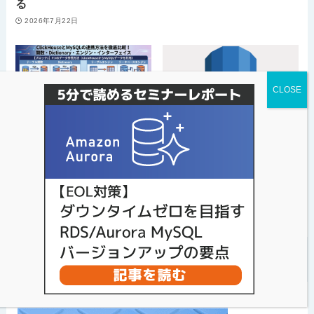
る
2026年7月22日
ClickHouseとMySQLの
Aurora I/O-Optimizedの
連携方法を徹底比較！関
損益分岐点を試算してみ
数・Dictionary・エンジ
た
ン・インターフェイス
2026年7月15日
2026年7月17日