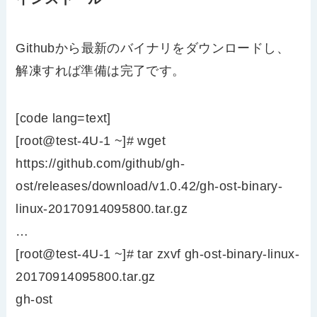
Githubから最新のバイナリをダウンロードし、
解凍すれば準備は完了です。
[code lang=text]
[root@test-4U-1 ~]# wget
https://github.com/github/gh-
ost/releases/download/v1.0.42/gh-ost-binary-
linux-20170914095800.tar.gz
…
[root@test-4U-1 ~]# tar zxvf gh-ost-binary-linux-
20170914095800.tar.gz
gh-ost