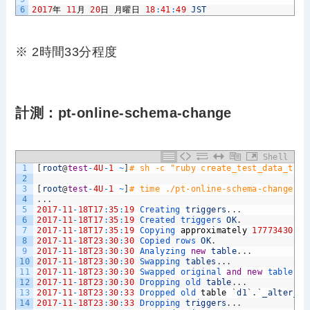
6
2017
年
11
月
20
日
月曜日
18
:
41
:
49
JST
※ 2時間33分程度
計測：pt-online-schema-change
Shell
1
[
root
@
test
-
4U
-
1
~
]
# sh -c "ruby create_test_data_t2.r
2
3
[
root
@
test
-
4U
-
1
~
]
# time ./pt-online-schema-change --
4
.
.
.
5
2017
-
11
-
18T17
:
35
:
19
Creating 
triggers
.
.
.
6
2017
-
11
-
18T17
:
35
:
19
Created 
triggers 
OK
.
7
2017
-
11
-
18T17
:
35
:
19
Copying 
approximately
17773430
ro
8
2017
-
11
-
18T23
:
30
:
30
Copied 
rows 
OK
.
9
2017
-
11
-
18T23
:
30
:
30
Analyzing 
new
table
.
.
.
10
2017
-
11
-
18T23
:
30
:
30
Swapping 
tables
.
.
.
11
2017
-
11
-
18T23
:
30
:
30
Swapped 
original 
and
new
tables 
O
12
2017
-
11
-
18T23
:
30
:
30
Dropping 
old 
table
.
.
.
13
2017
-
11
-
18T23
:
30
:
33
Dropped 
old 
table
`
d1
`
.
`
_alter_te
14
2017
-
11
-
18T23
:
30
:
33
Dropping 
triggers
.
.
.