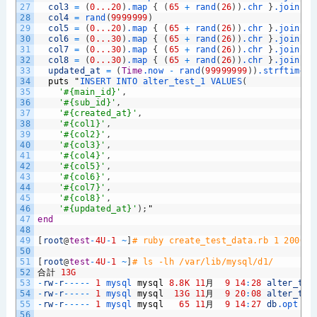
27
col3
=
(
0...20
)
.map
{
(
65
+
rand
(
26
)
)
.chr
}
.join
28
col4
=
rand
(
9999999
)
29
col5
=
(
0...20
)
.map
{
(
65
+
rand
(
26
)
)
.chr
}
.join
30
col6
=
(
0...30
)
.map
{
(
65
+
rand
(
26
)
)
.chr
}
.join
31
col7
=
(
0...30
)
.map
{
(
65
+
rand
(
26
)
)
.chr
}
.join
32
col8
=
(
0...30
)
.map
{
(
65
+
rand
(
26
)
)
.chr
}
.join
33
updated_at
=
(
Time
.now
-
rand
(
99999999
)
)
.strftime
(
"
34
puts
"
INSERT 
INTO 
alter_test_1 
VALUES
(
35
'#{main_id}'
,
36
'#{sub_id}'
,
37
'#{created_at}'
,
38
'#{col1}'
,
39
'#{col2}'
,
40
'#{col3}'
,
41
'#{col4}'
,
42
'#{col5}'
,
43
'#{col6}'
,
44
'#{col7}'
,
45
'#{col8}'
,
46
'#{updated_at}'
)
;
"
47
end
48
49
[
root
@
test
-
4U
-
1
~
]
# ruby create_test_data.rb 1 200000
50
51
[
root
@
test
-
4U
-
1
~
]
# ls -lh /var/lib/mysql/d1/
52
合計
13G
53
-
rw
-
r
--
--
-
1
mysql 
mysql
8.8K
11
月
9
14
:
28
alter_tes
54
-
rw
-
r
--
--
-
1
mysql 
mysql
13G
11
月
9
20
:
08
alter_tes
55
-
rw
-
r
--
--
-
1
mysql 
mysql
65
11
月
9
14
:
27
db
.opt
56