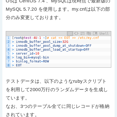
OSは CentOS 7.4 、MySQLは現時点で最新版の
MySQL 5.7.20 を使用します。my.cnfは以下の部
分のみ変更しております。
Shell
1
[
root
@
test
-
4U
-
1
~
]
# cat << EOT >> /etc/my.cnf
2
>
innodb_buffer_pool_size
=
32G
3
>
innodb_buffer_pool_dump_at_shutdown
=
OFF
4
>
innodb_buffer_pool_load_at_startup
=
OFF
5
>
server_id
=
10
6
>
log_bin
=
mysql
-
bin
7
>
binlog_format
=
ROW
8
>
EOT
テストデータは、以下のようなrubyスクリプト
を利用して2000万行のランダムデータを生成し
ています。
なお、3つのテーブル全てに同じレコードが格納
されています。