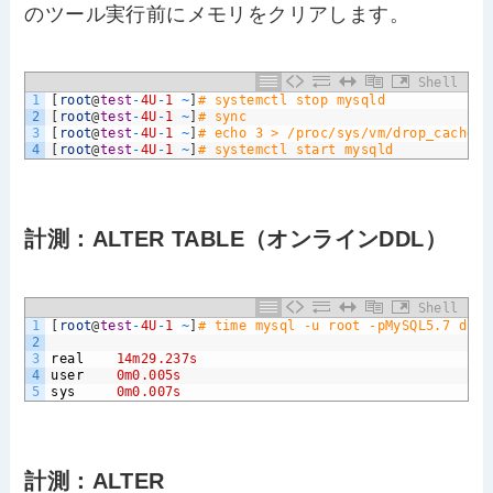
のツール実行前にメモリをクリアします。
Shell
1
[
root
@
test
-
4U
-
1
~
]
# systemctl stop mysqld
2
[
root
@
test
-
4U
-
1
~
]
# sync
3
[
root
@
test
-
4U
-
1
~
]
# echo 3 > /proc/sys/vm/drop_caches
4
[
root
@
test
-
4U
-
1
~
]
# systemctl start mysqld
計測：ALTER TABLE（オンラインDDL）
Shell
1
[
root
@
test
-
4U
-
1
~
]
# time mysql -u root -pMySQL5.7 d1 -
2
3
real
14m29.237s
4
user
0m0.005s
5
sys
0m0.007s
計測：ALTER