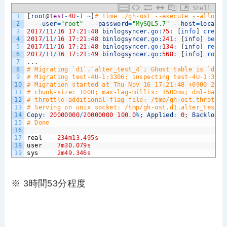
Shell
1
[
root
@
test
-
4U
-
1
~
]
# time ./gh-ost --execute --allow-o
2
--
user
=
"root"
--
password
=
"MySQL5.7"
--
host
=
localho
3
2017
/
11
/
16
17
:
21
:
48
binlogsyncer
.go
:
75
:
[
info
]
create
4
2017
/
11
/
16
17
:
21
:
48
binlogsyncer
.go
:
241
:
[
info
]
begin
5
2017
/
11
/
16
17
:
21
:
48
binlogsyncer
.go
:
134
:
[
info
]
regis
6
2017
/
11
/
16
17
:
21
:
49
binlogsyncer
.go
:
568
:
[
info
]
rotat
7
.
.
.
8
# Migrating `d1`.`alter_test_4`; Ghost table is `d1`.
9
# Migrating test-4U-1:3306; inspecting test-4U-1:3306
10
# Migration started at Thu Nov 16 17:21:48 +0900 2017
11
# chunk-size: 1000; max-lag-millis: 1500ms; dml-batch
12
# throttle-additional-flag-file: /tmp/gh-ost.throttle
13
# Serving on unix socket: /tmp/gh-ost.d1.alter_test_4
14
Copy
:
20000000
/
20000000
100.0
%
;
Applied
:
0
;
Backlog
:
15
# Done
16
17
real
234m13.495s
18
user
7m30.079s
19
sys
2m49.346s
※ 3時間53分程度