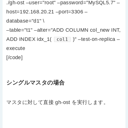
./gh-ost –user="root" –password="MySQL5.7" –
host=192.168.20.21 –port=3306 –
database="d1" \
–table="t1" –alter="ADD COLUMN col_new INT,
ADD INDEX idx_1(
)" –test-on-replica –
col1
execute
[/code]
シングルマスタの場合
マスタに対して直接 gh-ost を実行します。