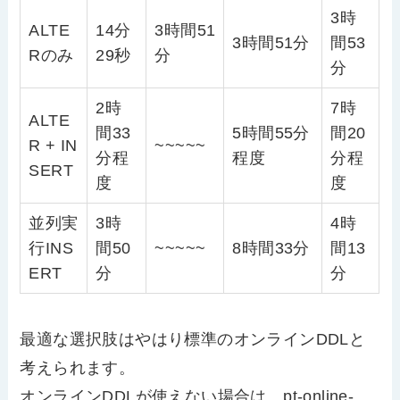
3時
ALTE
14分
3時間51
3時間51分
間53
Rのみ
29秒
分
分
2時
7時
ALTE
間33
5時間55分
間20
R + IN
~~~~~
分程
程度
分程
SERT
度
度
並列実
3時
4時
行INS
間50
~~~~~
8時間33分
間13
ERT
分
分
最適な選択肢はやはり標準のオンラインDDLと
考えられます。
オンラインDDLが使えない場合は、pt-online-