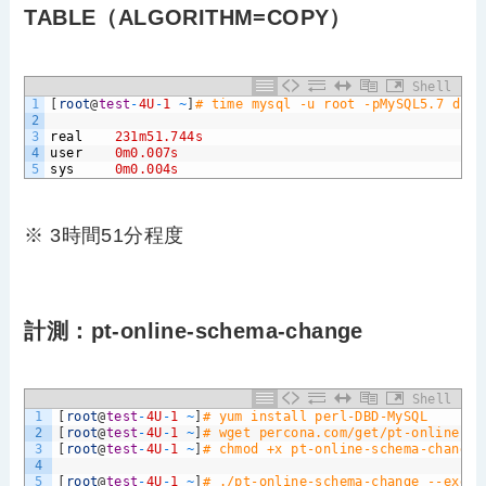
TABLE（ALGORITHM=COPY）
Shell
1
[
root
@
test
-
4U
-
1
~
]
# time mysql -u root -pMySQL5.7 d1 -
2
3
real
231m51.744s
4
user
0m0.007s
5
sys
0m0.004s
※ 3時間51分程度
計測：pt-online-schema-change
Shell
1
[
root
@
test
-
4U
-
1
~
]
# yum install perl-DBD-MySQL
2
[
root
@
test
-
4U
-
1
~
]
# wget percona.com/get/pt-online-sc
3
[
root
@
test
-
4U
-
1
~
]
# chmod +x pt-online-schema-change 
4
5
[
root
@
test
-
4U
-
1
~
]
# ./pt-online-schema-change --execu