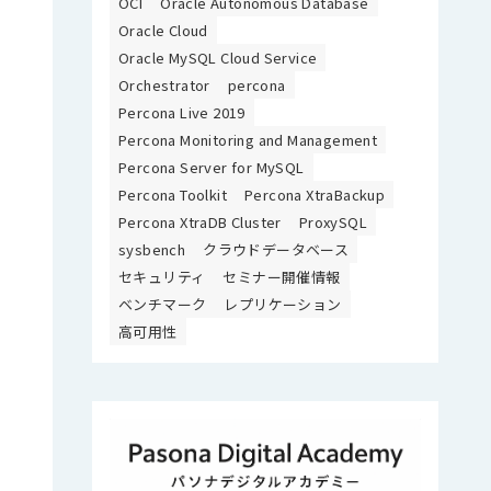
OCI
Oracle Autonomous Database
Oracle Cloud
Oracle MySQL Cloud Service
Orchestrator
percona
Percona Live 2019
Percona Monitoring and Management
Percona Server for MySQL
Percona Toolkit
Percona XtraBackup
Percona XtraDB Cluster
ProxySQL
sysbench
クラウドデータベース
セキュリティ
セミナー開催情報
ベンチマーク
レプリケーション
高可用性