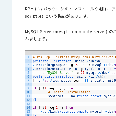
RPM にはパッケージのインストールや削除、
scriptlet
という機能があります。
MySQL Server(mysql-community-ser
みましょう。
1
# rpm -qp --scripts mysql-community-server-
2
preinstall 
scriptlet
(
using
/
bin
/
sh
)
:
3
/
usr
/
sbin
/
groupadd
-
g
27
-
o
-
r
mysql
>
/
dev
/
4
/
usr
/
sbin
/
useradd
-
M
-
N
-
g
mysql
-
o
-
r
-
d
/
5
-
c
"MySQL Server"
-
u
27
mysql
>
/
dev
/
nul
6
postinstall 
scriptlet
(
using
/
bin
/
sh
)
:
7
[
-
e
/
var
/
log
/
mysqld
.
log
]
||
install
-
m064
8
9
if
[
$
1
-
eq
1
]
;
then
10
# Initial installation
11
systemctl
--
no
-
reload 
preset 
mysqld
12
fi
13
14
if
[
$
1
-
eq
1
]
;
then
15
/
usr
/
bin
/
systemctl 
enable 
mysqld
>
/
dev
/
16
fi