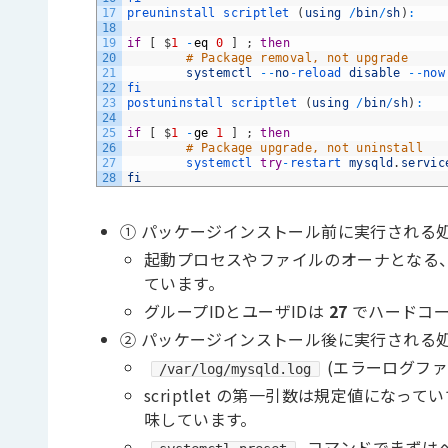
17
preuninstall 
scriptlet
(
using
/
bin
/
sh
)
:
18
19
if
[
$
1
-
eq
0
]
;
then
20
# Package removal, not upgrade
21
systemctl
--
no
-
reload 
disable
--
now
22
fi
23
postuninstall 
scriptlet
(
using
/
bin
/
sh
)
:
24
25
if
[
$
1
-
ge
1
]
;
then
26
# Package upgrade, not uninstall
27
systemctl 
try
-
restart 
mysqld
.
servic
28
fi
① パッケージインストール前に実行される
起動プロセスやファイルのオーナとなる
ています。
グループIDとユーザIDは
27
でハードコー
② パッケージインストール後に実行される
(エラーログフ
/var/log/mysqld.log
scriptlet の第一引数は規定値になっていて、
味しています。
コマンドでまずは