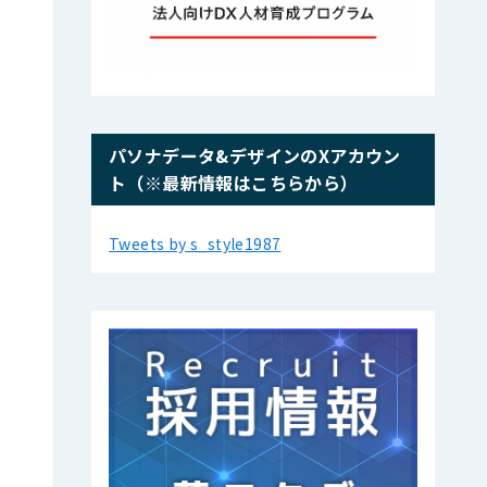
パソナデータ&デザインのXアカウン
ト（※最新情報はこちらから）
Tweets by s_style1987
>
&
1
||
: