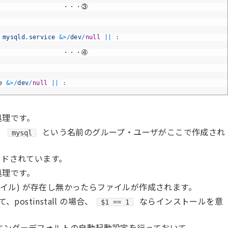
・・・③
 
mysqld
.
service
&
>
/
dev
/
null
||
:
・・・④
e
&
>
/
dev
/
null
||
:
処理です。
、
という名前のグループ・ユーザがここで作成され
mysql
ドされています。
処理です。
ァイル) が存在し無かったらファイルが作成されます。
postinstall の場合、
ならインストールを意
$1 == 1
ベンダーデフォルトの自動起動設定を行っておいて、