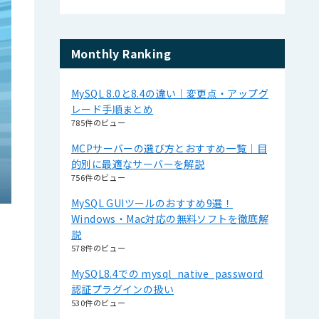
Monthly Ranking
MySQL 8.0と8.4の違い｜変更点・アップグ
レード手順まとめ
785件のビュー
MCPサーバーの選び方とおすすめ一覧｜目
的別に最適なサーバーを解説
756件のビュー
MySQL GUIツールのおすすめ9選！
Windows・Mac対応の無料ソフトを徹底解
説
578件のビュー
MySQL8.4での mysql_native_password
認証プラグインの扱い
530件のビュー