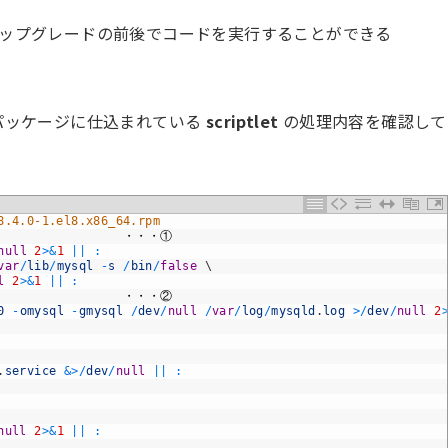
アップグレードの前後でコードを実行することができる
ver) のパッケージに仕込まれている
scriptlet
の処理内容を確認して
8.4.0-1.el8.x86_64.rpm
・・・①
null
2
>
&
1
||
:
var
/
lib
/
mysql
-
s
/
bin
/
false
\
l
2
>
&
1
||
:
・・・②
0
-
omysql
-
gmysql
/
dev
/
null
/
var
/
log
/
mysqld
.
log
>
/
dev
/
null
2
.
service
&
>
/
dev
/
null
||
:
null
2
>
&
1
||
: