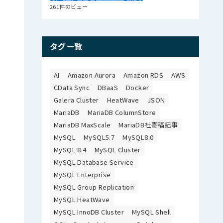
261件のビュー
タグ一覧
AI
Amazon Aurora
Amazon RDS
AWS
CData Sync
DBaaS
Docker
Galera Cluster
HeatWave
JSON
MariaDB
MariaDB ColumnStore
MariaDB MaxScale
MariaDB社寄稿記事
MySQL
MySQL5.7
MySQL8.0
MySQL 8.4
MySQL Cluster
MySQL Database Service
MySQL Enterprise
MySQL Group Replication
MySQL HeatWave
MySQL InnoDB Cluster
MySQL Shell