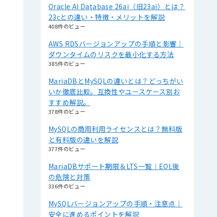
Oracle AI Database 26ai（旧23ai）とは？
23cとの違い・特徴・メリットを解説
408件のビュー
AWS RDSバージョンアップの手順と影響｜
ダウンタイムのリスクを最小化する方法
385件のビュー
MariaDBとMySQLの違いとは？どっちがい
いか徹底比較。互換性やユースケース別お
すすめ解説。
378件のビュー
MySQLの商用利用ライセンスとは？無料版
と有料版の違いを解説
377件のビュー
MariaDBサポート期限＆LTS一覧｜EOL後
の危険と対策
336件のビュー
MySQLバージョンアップの手順・注意点｜
安全に進めるポイントを解説