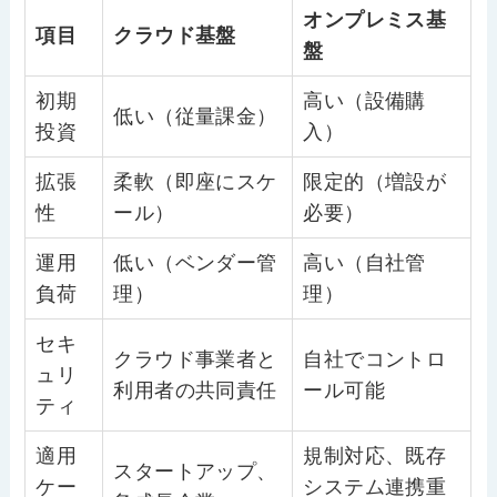
オンプレミス基
項目
クラウド基盤
盤
初期
高い（設備購
低い（従量課金）
投資
入）
拡張
柔軟（即座にスケ
限定的（増設が
性
ール）
必要）
運用
低い（ベンダー管
高い（自社管
負荷
理）
理）
セキ
クラウド事業者と
自社でコントロ
ュリ
利用者の共同責任
ール可能
ティ
適用
規制対応、既存
スタートアップ、
ケー
システム連携重