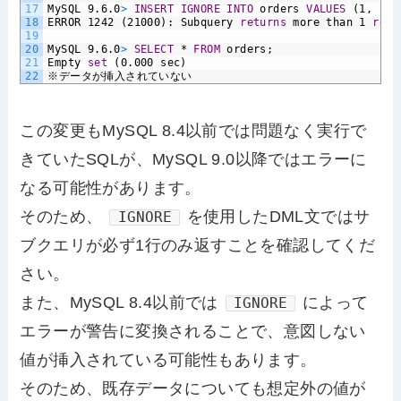
17
MySQL
9.6.0
>
INSERT
IGNORE
INTO
orders
VALUES
(1,
(
SE
18
ERROR
1242
(21000):
Subquery
returns
more
than
1
row
19
20
MySQL
9.6.0
>
SELECT
*
FROM
orders;
21
Empty
set
(0.000
sec)
22
※データが挿入されていない
この変更もMySQL 8.4以前では問題なく実行で
きていたSQLが、MySQL 9.0以降ではエラーに
なる可能性があります。
そのため、
を使用したDML文ではサ
IGNORE
ブクエリが必ず1行のみ返すことを確認してくだ
さい。
また、MySQL 8.4以前では
によって
IGNORE
エラーが警告に変換されることで、意図しない
値が挿入されている可能性もあります。
そのため、既存データについても想定外の値が