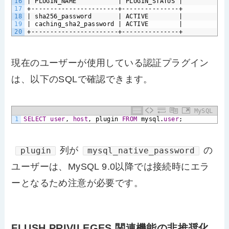
16
|
PLUGIN_NAME
|
PLUGIN_STATUS
|
17
+-----------------------+---------------+
18
|
sha256_password
|
ACTIVE
|
19
|
caching_sha2_password
|
ACTIVE
|
20
+-----------------------+---------------+
現在のユーザーが使用している認証プラグイン
は、以下のSQLで確認できます。
MySQL
1
SELECT
user
,
host
,
plugin
FROM
mysql.
user
;
列が
の
plugin
mysql_native_password
ユーザーは、MySQL 9.0以降では接続時にエラ
ーとなるため注意が必要です。
FLUSH PRIVILEGES 関連機能の非推奨化