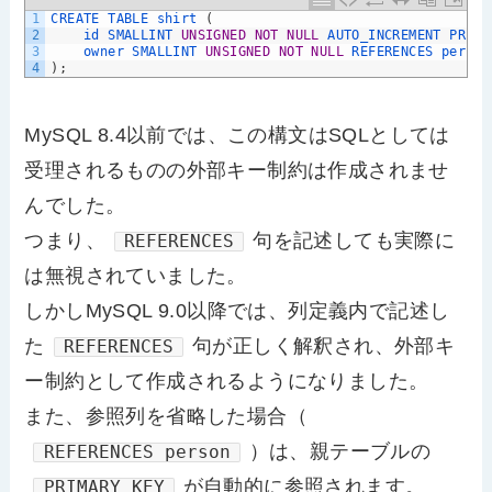
1
CREATE 
TABLE 
shirt
(
2
id 
SMALLINT 
UNSIGNED
NOT
NULL
AUTO_INCREMENT 
PRIMA
3
owner 
SMALLINT 
UNSIGNED
NOT
NULL
REFERENCES 
person
4
)
;
MySQL 8.4以前では、この構文はSQLとしては
受理されるものの外部キー制約は作成されませ
んでした。
つまり、
句を記述しても実際に
REFERENCES
は無視されていました。
しかしMySQL 9.0以降では、列定義内で記述し
た
句が正しく解釈され、外部キ
REFERENCES
ー制約として作成されるようになりました。
また、参照列を省略した場合（
）は、親テーブルの
REFERENCES person
が自動的に参照されます。
PRIMARY KEY