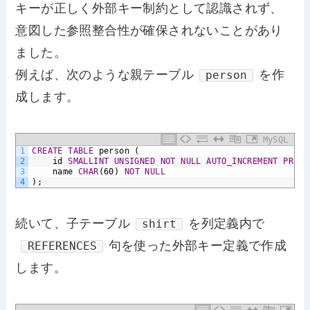
キーが正しく外部キー制約として認識されず、
意図した参照整合性が確保されないことがあり
ました。
例えば、次のような親テーブル
を作
person
成します。
MySQL
1
CREATE
TABLE
person
(
2
id
SMALLINT
UNSIGNED
NOT NULL
AUTO_INCREMENT
PRIMA
3
name
CHAR
(60)
NOT NULL
4
);
続いて、子テーブル
を列定義内で
shirt
句を使った外部キー定義で作成
REFERENCES
します。