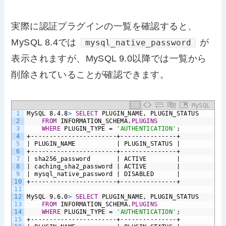
実際に認証プラグインの一覧を確認すると、
MySQL 8.4では
が
mysql_native_password
表示されますが、MySQL 9.0以降では一覧から
削除されていることが確認できます。
MySQL
1
MySQL
8.4.8
>
SELECT
PLUGIN_NAME,
PLUGIN_STATUS
2
FROM
INFORMATION_SCHEMA.
PLUGINS
3
WHERE
PLUGIN_TYPE
=
'AUTHENTICATION'
;
4
+-----------------------+---------------+
5
|
PLUGIN_NAME
|
PLUGIN_STATUS
|
6
+-----------------------+---------------+
7
|
sha256_password
|
ACTIVE
|
8
|
caching_sha2_password
|
ACTIVE
|
9
|
mysql_native_password
|
DISABLED
|
10
+-----------------------+---------------+
11
12
MySQL
9.6.0
>
SELECT
PLUGIN_NAME,
PLUGIN_STATUS
13
FROM
INFORMATION_SCHEMA.
PLUGINS
14
WHERE
PLUGIN_TYPE
=
'AUTHENTICATION'
;
15
+-----------------------+---------------+