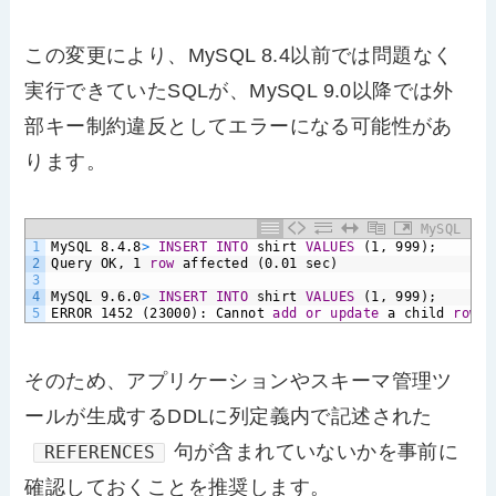
この変更により、MySQL 8.4以前では問題なく
実行できていたSQLが、MySQL 9.0以降では外
部キー制約違反としてエラーになる可能性があ
ります。
MySQL
1
MySQL
8.4.8
>
INSERT
INTO
shirt
VALUES
(1,
999);
2
Query
OK,
1
row
affected
(0.01
sec)
3
4
MySQL
9.6.0
>
INSERT
INTO
shirt
VALUES
(1,
999);
5
ERROR
1452
(23000):
Cannot
add
or
update
a
child
row
:
そのため、アプリケーションやスキーマ管理ツ
ールが生成するDDLに列定義内で記述された
句が含まれていないかを事前に
REFERENCES
確認しておくことを推奨します。