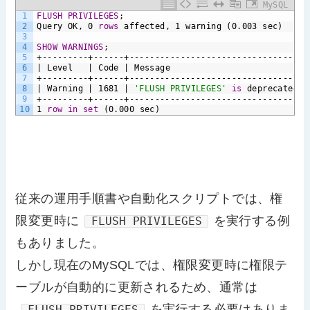
MySQL
1
FLUSH
PRIVILEGES
;
2
Query
OK,
0
rows
affected,
1
warning
(0.003
sec)
3
4
SHOW
WARNINGS
;
5
+---------+------+-----------------------------------
6
|
Level
|
Code
|
Message
7
+---------+------+-----------------------------------
8
|
Warning
|
1681
|
'FLUSH PRIVILEGES'
is
deprecated
a
9
+---------+------+-----------------------------------
10
1
row
in
set
(0.000
sec)
従来の運用手順書や自動化スクリプトでは、権
限変更時に
を実行する例
FLUSH PRIVILEGES
もありました。
しかし現在のMySQLでは、権限変更時に権限テ
ーブルが自動的に更新されるため、通常は
を実行する必要はありま
FLUSH PRIVILEGES