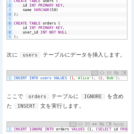
1
CREATE
TABLE
users
(
2
id
INT
PRIMARY KEY
,
3
name
VARCHAR
(50)
4
);
5
6
CREATE
TABLE
orders
(
7
id
INT
PRIMARY KEY
,
8
user_id
INT
NOT NULL
9
);
次に
テーブルにデータを挿入します。
users
1
INSERT 
INTO 
users 
VALUES
(
1
,
'Alice'
)
,
(
2
,
'Bob'
)
;
ここで
テーブルに
を含め
orders
IGNORE
た
文を実行します。
INSERT
MySQL
1
INSERT
IGNORE
INTO
orders
VALUES
(1,
(
SELECT
id
FROM
u