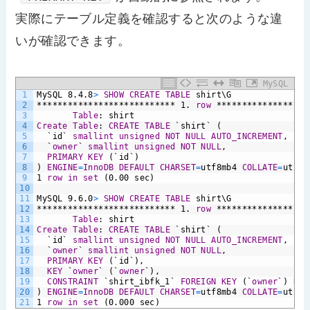
実際にテーブル定義を確認すると次のような違
いが確認できます。
MySQL
1
MySQL
8.4.8
>
SHOW
CREATE
TABLE
shirt\G
2
***************************
1.
row
******************
3
Table
:
shirt
4
Create
Table
:
CREATE
TABLE
`shirt`
(
5
`id`
smallint
unsigned
NOT NULL
AUTO_INCREMENT
,
6
`
owner
`
smallint
unsigned
NOT NULL
,
7
PRIMARY KEY
(`id`)
8
)
ENGINE
=
InnoDB
DEFAULT
CHARSET
=
utf8mb4
COLLATE
=
utf8m
9
1
row
in
set
(0.00
sec)
10
11
MySQL
9.6.0
>
SHOW
CREATE
TABLE
shirt\G
12
***************************
1.
row
******************
13
Table
:
shirt
14
Create
Table
:
CREATE
TABLE
`shirt`
(
15
`id`
smallint
unsigned
NOT NULL
AUTO_INCREMENT
,
16
`
owner
`
smallint
unsigned
NOT NULL
,
17
PRIMARY KEY
(`id`),
18
KEY
`
owner
`
(`
owner
`),
19
CONSTRAINT
`shirt_ibfk_1`
FOREIGN KEY
(`
owner
`)
REF
20
)
ENGINE
=
InnoDB
DEFAULT
CHARSET
=
utf8mb4
COLLATE
=
utf8m
21
1
row
in
set
(0.000
sec)