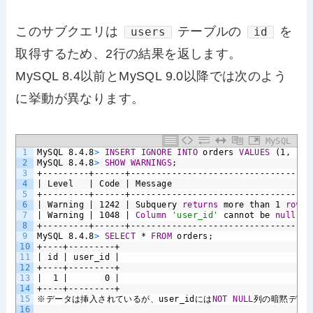
このサブクエリは
テーブルの
を
users
id
取得するため、2行の結果を返します。
MySQL 8.4以前とMySQL 9.0以降では次のよう
に挙動が異なります。
MySQL
1
MySQL
8.4.8
>
INSERT
IGNORE
INTO
orders
VALUES
(1,
(
SE
2
MySQL
8.4.8
>
SHOW
WARNINGS
;
3
+---------+------+----------------------------------+
4
|
Level
|
Code
|
Message
|
5
+---------+------+----------------------------------+
6
|
Warning
|
1242
|
Subquery
returns
more
than
1
row
|
7
|
Warning
|
1048
|
Column
'user_id'
cannot
be
null
|
8
+---------+------+----------------------------------+
9
MySQL
8.4.8
>
SELECT
*
FROM
orders;
10
+----+---------+
11
|
id
|
user_id
|
12
+----+---------+
13
|
1
|
0
|
14
+----+---------+
15
※データは挿入されているが、user_idには
NOT NULL
列の暗黙デフ
16