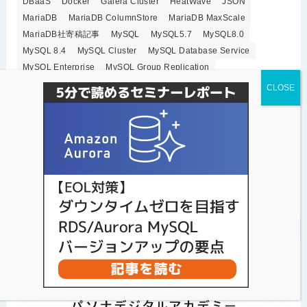
DBaaS
Docker
Galera Cluster
HeatWave
JSON
MariaDB
MariaDB ColumnStore
MariaDB MaxScale
MariaDB社寄稿記事
MySQL
MySQL5.7
MySQL8.0
MySQL 8.4
MySQL Cluster
MySQL Database Service
MySQL Enterprise
MySQL Group Replication
MySQL HeatWave
MySQL InnoDB Cluster
MySQL Shell
OCI
Oracle Autonomous Database
Oracle Cloud
Oracle MySQL Cloud Service
Orchestrator
percona
Percona Live 2019
Percona Monitoring and Management
Percona Server for MySQL
Percona Toolkit
Percona XtraBackup
Percona XtraDB Cluster
ProxySQL
sysbench
クラウドデータベース
セキュリティ
セミナー開催情報
ベンチマーク
レプリケーション
高可用性