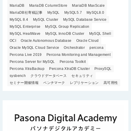
MariaDB
MariaDB ColumnStore
MariaDB MaxScale
MariaDB社寄稿記事
MySQL
MySQL5.7
MySQL8.0
MySQL 8.4
MySQL Cluster
MySQL Database Service
MySQL Enterprise
MySQL Group Replication
MySQL HeatWave
MySQL InnoDB Cluster
MySQL Shell
OCI
Oracle Autonomous Database
Oracle Cloud
Oracle MySQL Cloud Service
Orchestrator
percona
Percona Live 2019
Percona Monitoring and Management
Percona Server for MySQL
Percona Toolkit
Percona XtraBackup
Percona XtraDB Cluster
ProxySQL
sysbench
クラウドデータベース
セキュリティ
セミナー開催情報
ベンチマーク
レプリケーション
高可用性