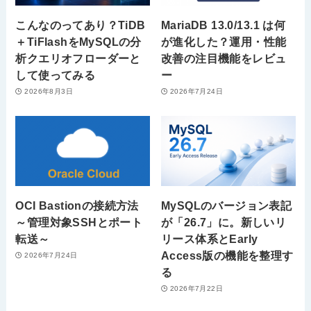
こんなのってあり？TiDB
MariaDB 13.0/13.1 は何
＋TiFlashをMySQLの分
が進化した？運用・性能
析クエリオフローダーと
改善の注目機能をレビュ
して使ってみる
ー
2026年8月3日
2026年7月24日
OCI Bastionの接続方法
MySQLのバージョン表記
～管理対象SSHとポート
が「26.7」に。新しいリ
転送～
リース体系とEarly
Access版の機能を整理す
2026年7月24日
る
2026年7月22日