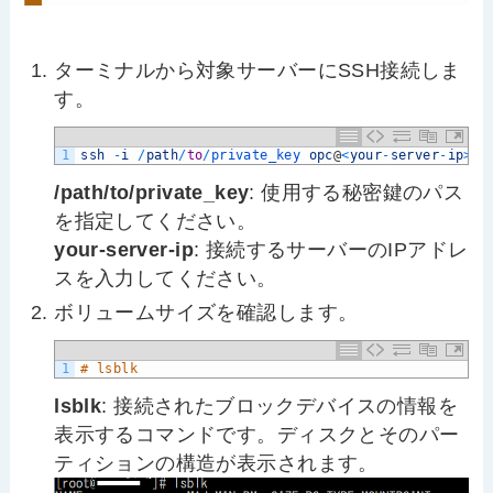
ターミナルから対象サーバーにSSH接続しま
す。
1
ssh
-
i
/
path
/
to
/
private_key 
opc
@
<
your
-
server
-
ip
>
/path/to/private_key
: 使用する秘密鍵のパス
を指定してください。
your-server-ip
: 接続するサーバーのIPアドレ
スを入力してください。
ボリュームサイズを確認します。
1
# lsblk
lsblk
: 接続されたブロックデバイスの情報を
表示するコマンドです。ディスクとそのパー
ティションの構造が表示されます。