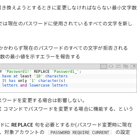
を置き換えようとするときに変更しなければならない最小文字数
では現在のパスワードに使用されているすべての文字を新し
にかかわらず現在のパスワードのすべての文字が拒否される
字数の最小値を示すエラーを報告する
Y
'Password1!'
REPLACE
'Password1_'
;
 
have 
at 
least
'10'
characters
It 
has 
only
'1'
character
(
s
)
 
letters 
and
lowercase 
letters
スワードを変更する場合は影響しない。
E
コマンドでパスワードを変更する場合に機能する、という
ンドに
REPLACE
句を必要とするか(パスワード変更時に現在
は、対象アカウントの
の設定
PASSWORD REQUIRE CURRENT