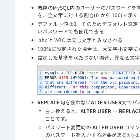
既存のMySQL内のユーザーのパスワード
を、全文字に対する割合(0 から 100)で示す
デフォルト値は0。そのためデフォルト設定
いパスワードでも使用できる
‘abc’と’ABC’は同じ文字とみなされる
100%に設定された場合は、大文字小文字
設定した基準を満たさない場合、異なる文
1
mysql
>
ALTER 
USER
'test'
@
'%'
IDENTIFIED 
B
2
ERROR
4165
(
HY000
)
:
The 
new
password 
must
3
that 
are 
different 
from 
the 
old 
password
.
4
different
.
For
this
comparison
,
uppercase
5
are 
considered 
to
be 
equal
.
REPLACE
句を使わない
ALTER USER
文でパ
言い換えると、
ALTER USER … REPLAC
ことです。
パスワード変更時の
ALTER USER
コマ
のパスワードを入力する必要があるか)