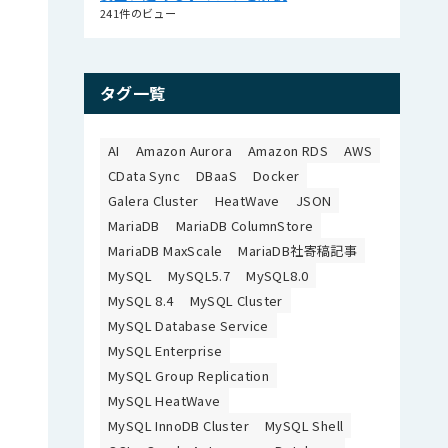
241件のビュー
タグ一覧
AI
Amazon Aurora
Amazon RDS
AWS
CData Sync
DBaaS
Docker
Galera Cluster
HeatWave
JSON
MariaDB
MariaDB ColumnStore
MariaDB MaxScale
MariaDB社寄稿記事
MySQL
MySQL5.7
MySQL8.0
MySQL 8.4
MySQL Cluster
MySQL Database Service
MySQL Enterprise
MySQL Group Replication
MySQL HeatWave
MySQL InnoDB Cluster
MySQL Shell