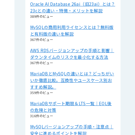
Oracle AI Database 26ai（旧23ai）とは？
23cとの違い・特徴・メリットを解説
389件のビュー
MySQLの商用利用ライセンスとは？無料版
と有料版の違いを解説
367件のビュー
AWS RDSバージョンアップの手順と影響｜
ダウンタイムのリスクを最小化する方法
367件のビュー
MariaDBとMySQLの違いとは？どっちがい
いか徹底比較。互換性やユースケース別お
すすめ解説。
359件のビュー
MariaDBサポート期限＆LTS一覧｜EOL後
の危険と対策
316件のビュー
MySQLバージョンアップの手順・注意点｜
安全に進めるポイントを解説