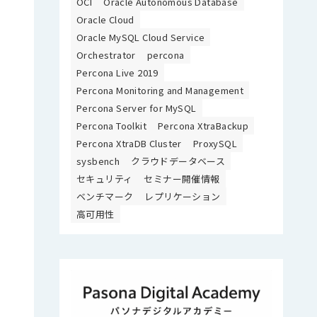
OCI
Oracle Autonomous Database
Oracle Cloud
Oracle MySQL Cloud Service
Orchestrator
percona
Percona Live 2019
Percona Monitoring and Management
Percona Server for MySQL
Percona Toolkit
Percona XtraBackup
Percona XtraDB Cluster
ProxySQL
sysbench
クラウドデータベース
セキュリティ
セミナー開催情報
ベンチマーク
レプリケーション
高可用性