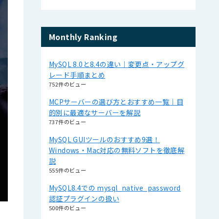
Monthly Ranking
MySQL 8.0と8.4の違い｜変更点・アップグ
レード手順まとめ
752件のビュー
MCPサーバーの選び方とおすすめ一覧｜目
的別に最適なサーバーを解説
737件のビュー
MySQL GUIツールのおすすめ9選！
Windows・Mac対応の無料ソフトを徹底解
説
555件のビュー
MySQL8.4での mysql_native_password
認証プラグインの扱い
500件のビュー