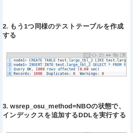
2. もう1つ同様のテストテーブルを作成
する
1
node1
>
CREATE 
TABLE 
test
.
large_tbl_2 
LIKE 
test
.
large_t
2
node1
>
INSERT 
INTO 
test
.
large_tbl_2 
SELECT *
FROM 
test
3
Query 
OK
,
1000
rows 
affected
(
0.08
sec
)
4
Records
:
1000
Duplicates
:
0
Warnings
:
0
3. wsrep_osu_method=NBOの状態で、
インデックスを追加するDDLを実行する