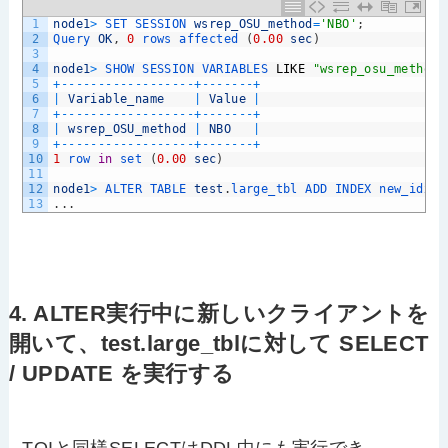
1
node1
>
SET 
SESSION 
wsrep_OSU_method
=
'NBO'
;
2
Query 
OK
,
0
rows 
affected
(
0.00
sec
)
3
4
node1
>
SHOW 
SESSION 
VARIABLES 
LIKE
"wsrep_osu_method"
5
+
--
--
--
--
--
--
--
--
--
+
--
--
--
-
+
6
|
Variable_name
|
Value
|
7
+
--
--
--
--
--
--
--
--
--
+
--
--
--
-
+
8
|
wsrep_OSU_method
|
NBO
|
9
+
--
--
--
--
--
--
--
--
--
+
--
--
--
-
+
10
1
row 
in
set
(
0.00
sec
)
11
12
node1
>
ALTER 
TABLE 
test
.
large_tbl 
ADD 
INDEX 
new_idx
(
13
.
.
.
4. ALTER実行中に新しいクライアントを
開いて、test.large_tblに対して SELECT
/ UPDATE を実行する
TOIと同様SELECTはDDL中にも実行でき、