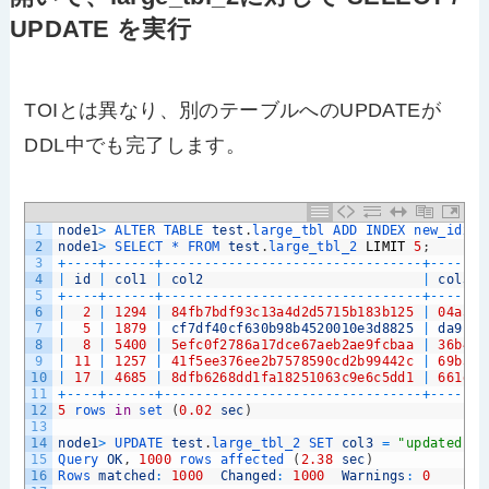
UPDATE を実行
TOIとは異なり、別のテーブルへのUPDATEが
DDL中でも完了します。
1
node1
>
ALTER 
TABLE 
test
.
large_tbl 
ADD 
INDEX 
new_idx2
2
node1
>
SELECT *
FROM 
test
.
large_tbl_2 
LIMIT
5
;
3
+
--
--
+
--
--
--
+
--
--
--
--
--
--
--
--
--
--
--
--
--
--
--
--
+
--
--
--
-
4
|
id
|
col1
|
col2
|
col3
5
+
--
--
+
--
--
--
+
--
--
--
--
--
--
--
--
--
--
--
--
--
--
--
--
+
--
--
--
-
6
|
2
|
1294
|
84fb7bdf93c13a4d2d5715b183b125
|
04a51f
7
|
5
|
1879
|
cf7df40cf630b98b4520010e3d8825
|
da9c6f
8
|
8
|
5400
|
5efc0f2786a17dce67aeb2ae9fcbaa
|
36b40a
9
|
11
|
1257
|
41f5ee376ee2b7578590cd2b99442c
|
69b376
10
|
17
|
4685
|
8dfb6268dd1fa18251063c9e6c5dd1
|
661d78
11
+
--
--
+
--
--
--
+
--
--
--
--
--
--
--
--
--
--
--
--
--
--
--
--
+
--
--
--
-
12
5
rows 
in
set
(
0.02
sec
)
13
14
node1
>
UPDATE 
test
.
large_tbl_2 
SET 
col3
=
"updated"
;
15
Query 
OK
,
1000
rows 
affected
(
2.38
sec
)
16
Rows 
matched
:
1000
Changed
:
1000
Warnings
:
0