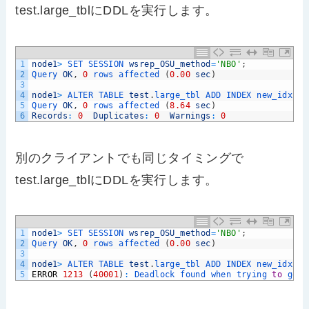
test.large_tblにDDLを実行します。
1
node1
>
SET 
SESSION 
wsrep_OSU_method
=
'NBO'
;
2
Query 
OK
,
0
rows 
affected
(
0.00
sec
)
3
4
node1
>
ALTER 
TABLE 
test
.
large_tbl 
ADD 
INDEX 
new_idx1
(
5
Query 
OK
,
0
rows 
affected
(
8.64
sec
)
6
Records
:
0
Duplicates
:
0
Warnings
:
0
別のクライアントでも同じタイミングで
test.large_tblにDDLを実行します。
1
node1
>
SET 
SESSION 
wsrep_OSU_method
=
'NBO'
;
2
Query 
OK
,
0
rows 
affected
(
0.00
sec
)
3
4
node1
>
ALTER 
TABLE 
test
.
large_tbl 
ADD 
INDEX 
new_idx2
(
5
ERROR
1213
(
40001
)
:
Deadlock 
found 
when 
trying 
to
get 