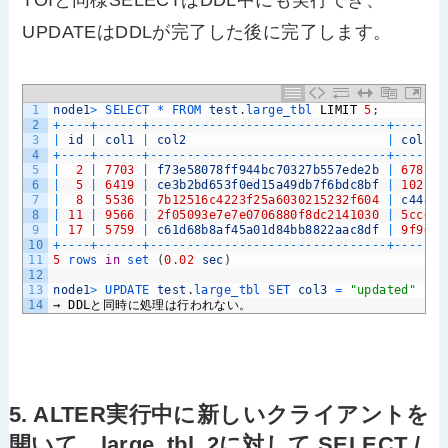
UPDATEはDDLが完了した後に完了します。
1
node1
>
SELECT *
FROM 
test
.
large_tbl 
LIMIT
5
;
2
+
--
--
+
--
--
--
+
--
--
--
--
--
--
--
--
--
--
--
--
--
--
--
--
+
--
--
--
-
3
|
id
|
col1
|
col2
|
col3
4
+
--
--
+
--
--
--
+
--
--
--
--
--
--
--
--
--
--
--
--
--
--
--
--
+
--
--
--
-
5
|
2
|
7703
|
f73e58078ff944bc70327b557ede2b
|
678cc2
6
|
5
|
6419
|
ce3b2bd653f0ed15a49db7f6bdc8bf
|
102c71
7
|
8
|
5536
|
7b12516c4223f25a6030215232f604
|
c4484f
8
|
11
|
9566
|
2f05093e7e7e0706880f8dc2141030
|
5ccde6
9
|
17
|
5759
|
c61d68b8af45a01d84bb8822aac8df
|
9f96d4
10
+
--
--
+
--
--
--
+
--
--
--
--
--
--
--
--
--
--
--
--
--
--
--
--
+
--
--
--
-
11
5
rows 
in
set
(
0.02
sec
)
12
13
node1
>
UPDATE 
test
.
large_tbl 
SET 
col3
=
"updated"
LIM
14
→
DDL
と同時に処理は行われない。
5. ALTER実行中に新しいクライアントを
開いて、large_tbl_2に対して SELECT /