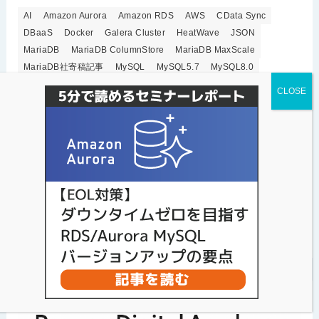
AI
Amazon Aurora
Amazon RDS
AWS
CData Sync
DBaaS
Docker
Galera Cluster
HeatWave
JSON
MariaDB
MariaDB ColumnStore
MariaDB MaxScale
MariaDB社寄稿記事
MySQL
MySQL5.7
MySQL8.0
MySQL 8.4
MySQL Cluster
MySQL Database Service
MySQL Enterprise
MySQL Group Replication
MySQL HeatWave
MySQL InnoDB Cluster
MySQL Shell
OCI
Oracle Autonomous Database
Oracle Cloud
Oracle MySQL Cloud Service
Orchestrator
percona
Percona Live 2019
Percona Monitoring and Management
Percona Server for MySQL
Percona Toolkit
Percona XtraBackup
Percona XtraDB Cluster
ProxySQL
sysbench
クラウドデータベース
セキュリティ
セミナー開催情報
ベンチマーク
レプリケーション
高可用性