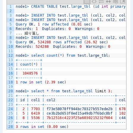
1
node1
>
CREATE 
TABLE 
test
.
large_tbl
(
id 
int
primary 
ke
2
3
node1
>
INSERT 
INTO 
test
.
large_tbl
(
col1
,
col2
,
col3
)
4
node1
>
INSERT 
INTO 
test
.
large_tbl
(
col1
,
col2
,
col3
)
5
Query 
OK
,
1
row 
affected
(
0.01
sec
)
6
Records
:
1
Duplicates
:
0
Warnings
:
0
7
.
.
.
繰り返し
8
node1
>
INSERT 
INTO 
test
.
large_tbl
(
col1
,
col2
,
col3
)
9
Query 
OK
,
524288
rows 
affected
(
26.92
sec
)
10
Records
:
524288
Duplicates
:
0
Warnings
:
0
11
12
node1
>
select 
count
(
*
)
from 
test
.
large_tbl
;
13
+
--
--
--
--
--
+
14
|
count
(
*
)
|
15
+
--
--
--
--
--
+
16
|
1048576
|
17
+
--
--
--
--
--
+
18
1
row 
in
set
(
2.39
sec
)
19
20
node1
>
select *
from 
test
.
large_tbl 
limit
3
;
21
+
--
--
+
--
--
--
+
--
--
--
--
--
--
--
--
--
--
--
--
--
--
--
--
+
--
--
--
-
22
|
id
|
col1
|
col2
|
col3
23
+
--
--
+
--
--
--
+
--
--
--
--
--
--
--
--
--
--
--
--
--
--
--
--
+
--
--
--
-
24
|
2
|
7703
|
f73e58078ff944bc70327b557ede2b
|
678cc2
25
|
5
|
6419
|
ce3b2bd653f0ed15a49db7f6bdc8bf
|
102c71
26
|
8
|
5536
|
7b12516c4223f25a6030215232f604
|
c4484f
27
+
--
--
+
--
--
--
+
--
--
--
--
--
--
--
--
--
--
--
--
--
--
--
--
+
--
--
--
-
28
3
rows 
in
set
(
0.00
sec
)