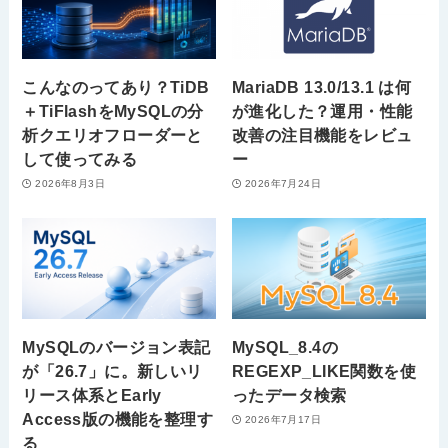
こんなのってあり？TiDB
MariaDB 13.0/13.1 は何
＋TiFlashをMySQLの分
が進化した？運用・性能
析クエリオフローダーと
改善の注目機能をレビュ
して使ってみる
ー
2026年8月3日
2026年7月24日
MySQLのバージョン表記
MySQL_8.4の
が「26.7」に。新しいリ
REGEXP_LIKE関数を使
リース体系とEarly
ったデータ検索
Access版の機能を整理す
2026年7月17日
る