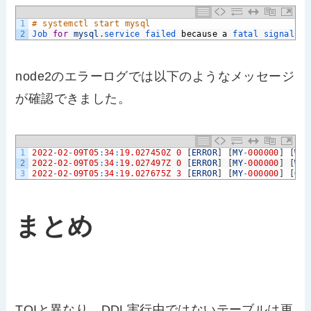
1
# systemctl start mysql
2
Job 
for
mysql
.
service 
failed 
because
a
fatal 
signal 
wa
node2のエラーログでは以下のようなメッセージ
が確認できました。
1
2022
-
02
-
09T05
:
34
:
19.027450Z
0
[
ERROR
]
[
MY
-
000000
]
[
WSR
2
2022
-
02
-
09T05
:
34
:
19.027497Z
0
[
ERROR
]
[
MY
-
000000
]
[
WSR
3
2022
-
02
-
09T05
:
34
:
19.027675Z
3
[
ERROR
]
[
MY
-
000000
]
[
Gal
まとめ
TOIと異なり、DDL実行中ではないテーブルは更