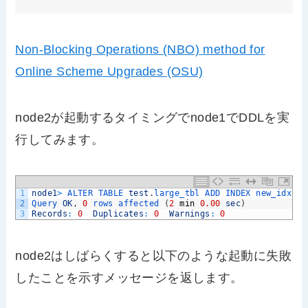
Non-Blocking Operations (NBO) method for
Online Scheme Upgrades (OSU)
node2が起動するタイミングでnode1でDDLを実
行してみます。
1
node1
>
ALTER 
TABLE 
test
.
large_tbl 
ADD 
INDEX 
new_idx
(
c
2
Query 
OK
,
0
rows 
affected
(
2
min
0.00
sec
)
3
Records
:
0
Duplicates
:
0
Warnings
:
0
node2はしばらくすると以下のような起動に失敗
したことを示すメッセージを返します。