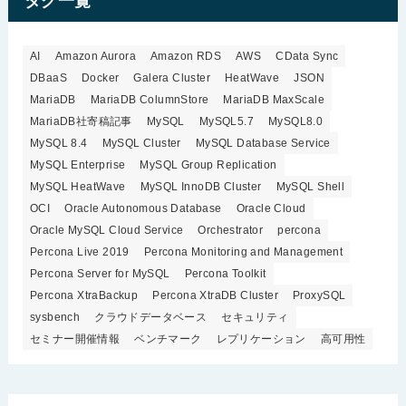
タグ一覧
AI
Amazon Aurora
Amazon RDS
AWS
CData Sync
DBaaS
Docker
Galera Cluster
HeatWave
JSON
MariaDB
MariaDB ColumnStore
MariaDB MaxScale
MariaDB社寄稿記事
MySQL
MySQL5.7
MySQL8.0
MySQL 8.4
MySQL Cluster
MySQL Database Service
MySQL Enterprise
MySQL Group Replication
MySQL HeatWave
MySQL InnoDB Cluster
MySQL Shell
OCI
Oracle Autonomous Database
Oracle Cloud
Oracle MySQL Cloud Service
Orchestrator
percona
Percona Live 2019
Percona Monitoring and Management
Percona Server for MySQL
Percona Toolkit
Percona XtraBackup
Percona XtraDB Cluster
ProxySQL
sysbench
クラウドデータベース
セキュリティ
セミナー開催情報
ベンチマーク
レプリケーション
高可用性