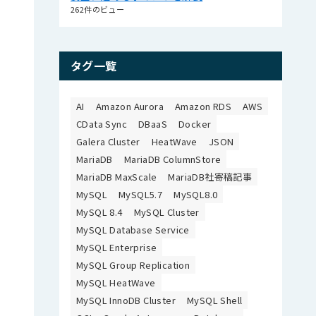
262件のビュー
タグ一覧
AI
Amazon Aurora
Amazon RDS
AWS
CData Sync
DBaaS
Docker
Galera Cluster
HeatWave
JSON
MariaDB
MariaDB ColumnStore
MariaDB MaxScale
MariaDB社寄稿記事
MySQL
MySQL5.7
MySQL8.0
MySQL 8.4
MySQL Cluster
MySQL Database Service
MySQL Enterprise
MySQL Group Replication
MySQL HeatWave
MySQL InnoDB Cluster
MySQL Shell