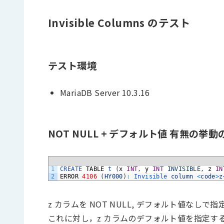
Invisible Columns のテスト
テスト環境
MariaDB Server 10.3.16
NOT NULL + デフォルト値 有無の挙
1
CREATE 
TABLE
t
(
x
INT
,
y
INT
INVISIBLE
,
z
IN
2
ERROR
4106
(
HY000
)
:
Invisible 
column
<
code
>
z
z カラムを NOT NULL, デフォルト値なし
これに対し，z カラムのデフォルト値を指定す