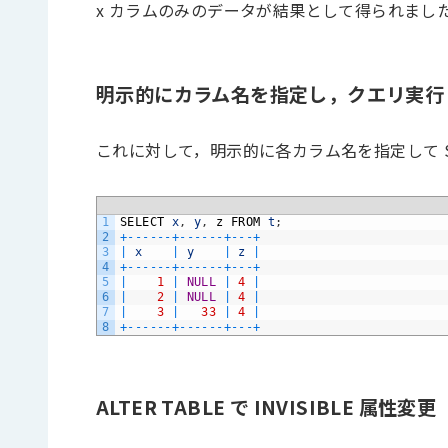
x カラムのみのデータが結果として得られまし
明示的にカラム名を指定し，クエリ実行
これに対して，明示的に各カラム名を指定して S
1
SELECT
x
,
y
,
z
FROM
t
;
2
+
--
--
--
+
--
--
--
+
--
-
+
3
|
x
|
y
|
z
|
4
+
--
--
--
+
--
--
--
+
--
-
+
5
|
1
|
NULL
|
4
|
6
|
2
|
NULL
|
4
|
7
|
3
|
33
|
4
|
8
+
--
--
--
+
--
--
--
+
--
-
+
ALTER TABLE で INVISIBLE 属性変更