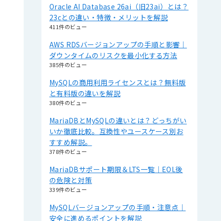
Oracle AI Database 26ai（旧23ai）とは？
23cとの違い・特徴・メリットを解説
411件のビュー
AWS RDSバージョンアップの手順と影響｜
ダウンタイムのリスクを最小化する方法
385件のビュー
MySQLの商用利用ライセンスとは？無料版
と有料版の違いを解説
380件のビュー
MariaDBとMySQLの違いとは？どっちがい
いか徹底比較。互換性やユースケース別お
すすめ解説。
378件のビュー
MariaDBサポート期限＆LTS一覧｜EOL後
の危険と対策
339件のビュー
MySQLバージョンアップの手順・注意点｜
安全に進めるポイントを解説