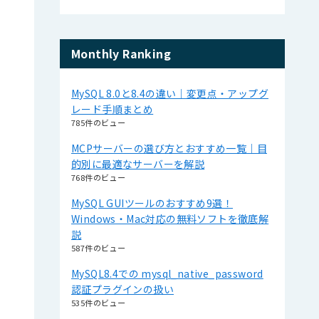
Monthly Ranking
MySQL 8.0と8.4の違い｜変更点・アップグ
レード手順まとめ
785件のビュー
MCPサーバーの選び方とおすすめ一覧｜目
的別に最適なサーバーを解説
768件のビュー
MySQL GUIツールのおすすめ9選！
Windows・Mac対応の無料ソフトを徹底解
説
587件のビュー
MySQL8.4での mysql_native_password
認証プラグインの扱い
535件のビュー