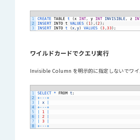
1
CREATE 
TABLE
t
(
x
INT
,
y
INT
INVISIBLE
,
z
IN
2
INSERT 
INTO
t
VALUES
(
1
)
,
(
2
)
;
3
INSERT 
INTO
t
(
x
,
y
)
VALUES
(
3
,
33
)
;
ワイルドカードでクエリ実行
Invisible Column を明示的に指定しない
1
SELECT *
FROM
t
;
2
+
--
-
+
3
|
x
|
4
+
--
-
+
5
|
1
|
6
|
2
|
7
|
3
|
8
+
--
-
+