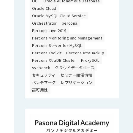
OCI
Oracle Autonomous Database
Oracle Cloud
Oracle MySQL Cloud Service
Orchestrator
percona
Percona Live 2019
Percona Monitoring and Management
Percona Server for MySQL
Percona Toolkit
Percona XtraBackup
Percona XtraDB Cluster
ProxySQL
sysbench
クラウドデータベース
セキュリティ
セミナー開催情報
ベンチマーク
レプリケーション
高可用性