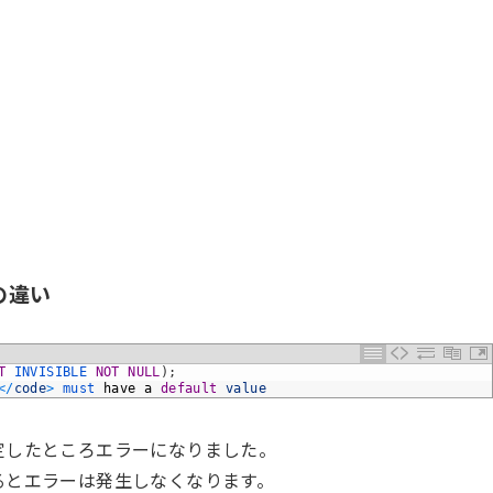
動の違い
T
INVISIBLE 
NOT
NULL
)
;
<
/
code
>
must 
have
a
default
value
で指定したところエラーになりました。
るとエラーは発生しなくなります。