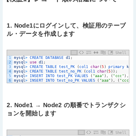
1. Node1にログインして、検証用のテーブ
ル・データを作成します
Shell
1
mysql
>
CREATE 
DATABASE 
d1
;
2
mysql
>
use
d1
;
3
mysql
>
CREATE 
TABLE 
test_PK
(
col1 
char
(
5
)
primary 
key
)
4
mysql
>
CREATE 
TABLE 
test_no_PK
(
col1 
char
(
5
)
)
;
5
mysql
>
INSERT 
INTO 
test_PK 
VALUES
(
"aaa"
)
,
(
"ccc"
)
,
(
"
6
mysql
>
INSERT 
INTO 
test_no_PK 
VALUES
(
"aaa"
)
,
(
"ccc"
)
,
2. Node1 → Node2 の順番でトランザクシ
ョンを開始します
Shell