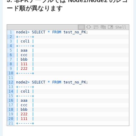
ード順が異なります
Shell
1
node1
>
SELECT
*
FROM 
test_no_PK
;
2
+
--
--
--
+
3
|
col1
|
4
+
--
--
--
+
5
|
aaa
|
6
|
ccc
|
7
|
bbb
|
8
|
111
|
9
|
222
|
10
+
--
--
--
+
11
12
node2
>
SELECT
*
FROM 
test_no_PK
;
13
+
--
--
--
+
14
|
col1
|
15
+
--
--
--
+
16
|
aaa
|
17
|
ccc
|
18
|
bbb
|
19
|
222
|
20
|
111
|
21
+
--
--
--
+