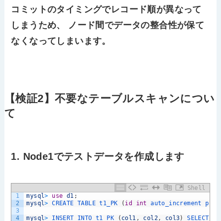
コミットのタイミングでレコード順が異なって
しまうため、 ノード間でデータの整合性が保て
なくなってしまいます。
【検証2】不要なテーブルスキャンについ
て
1. Node1でテストデータを作成します
Shell
1
mysql
>
use
d1
;
2
mysql
>
CREATE 
TABLE 
t1_PK
(
id
int
auto_increment 
prim
3
4
mysql
>
INSERT 
INTO 
t1_PK
(
col1
,
col2
,
col3
)
SELECT 
SU