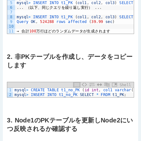
5
mysql
>
INSERT 
INTO 
t1_PK
(
col1
,
col2
,
col3
)
SELECT 
SU
6
.
.
.
（以下、同じクエリを繰り返し実行）
.
.
.
7
8
mysql
>
INSERT 
INTO 
t1_PK
(
col1
,
col2
,
col3
)
SELECT 
SU
9
Query 
OK
,
524288
rows 
affected
(
39.99
sec
)
10
11
→
合計
100
万行ほどのランダムデータが生成されます
2. 非PKテーブルを作成し、データをコピー
します
Shell
1
mysql
>
CREATE 
TABLE 
t1_no_PK
(
id
int
,
col1 
varchar
(
10
)
2
mysql
>
INSERT 
INTO 
t1_no_PK 
SELECT
*
FROM 
t1_PK
;
3. Node1のPKテーブルを更新しNode2にい
つ反映されるか確認する