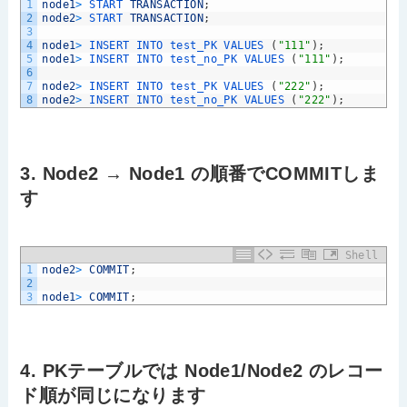
1
node1
>
START 
TRANSACTION
;
2
node2
>
START 
TRANSACTION
;
3
4
node1
>
INSERT 
INTO 
test_PK 
VALUES
(
"111"
)
;
5
node1
>
INSERT 
INTO 
test_no_PK 
VALUES
(
"111"
)
;
6
7
node2
>
INSERT 
INTO 
test_PK 
VALUES
(
"222"
)
;
8
node2
>
INSERT 
INTO 
test_no_PK 
VALUES
(
"222"
)
;
3. Node2 → Node1 の順番でCOMMITしま
す
Shell
1
node2
>
COMMIT
;
2
3
node1
>
COMMIT
;
4. PKテーブルでは Node1/Node2 のレコー
ド順が同じになります