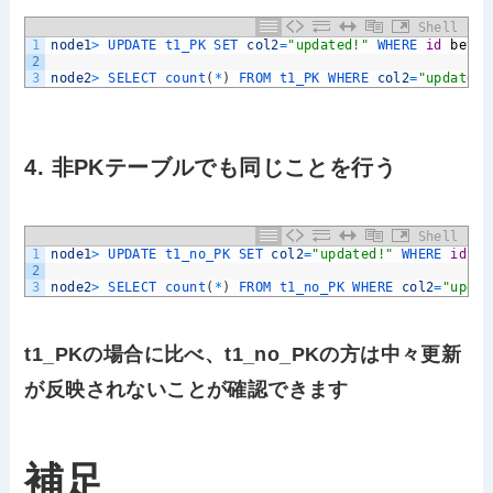
Shell
1
node1
>
UPDATE 
t1_PK 
SET 
col2
=
"updated!"
WHERE 
id
betwe
2
3
node2
>
SELECT 
count
(
*
)
FROM 
t1_PK 
WHERE 
col2
=
"updated!
4. 非PKテーブルでも同じことを行う
Shell
1
node1
>
UPDATE 
t1_no_PK 
SET 
col2
=
"updated!"
WHERE 
id
be
2
3
node2
>
SELECT 
count
(
*
)
FROM 
t1_no_PK 
WHERE 
col2
=
"updat
t1_PKの場合に比べ、t1_no_PKの方は中々更新
が反映されないことが確認できます
補足