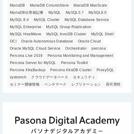
MariaDB
MariaDB ColumnStore
MariaDB MaxScale
MariaDB社寄稿記事
MySQL
MySQL5.7
MySQL8.0
MySQL 8.4
MySQL Cluster
MySQL Database Service
MySQL Enterprise
MySQL Group Replication
MySQL HeatWave
MySQL InnoDB Cluster
MySQL Shell
OCI
Oracle Autonomous Database
Oracle Cloud
Oracle MySQL Cloud Service
Orchestrator
percona
Percona Live 2019
Percona Monitoring and Management
Percona Server for MySQL
Percona Toolkit
Percona XtraBackup
Percona XtraDB Cluster
ProxySQL
sysbench
クラウドデータベース
セキュリティ
セミナー開催情報
ベンチマーク
レプリケーション
高可用性