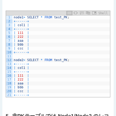
Shell
1
node1
>
SELECT
*
FROM 
test_PK
;
2
+
--
--
--
+
3
|
col1
|
4
+
--
--
--
+
5
|
111
|
6
|
222
|
7
|
aaa
|
8
|
bbb
|
9
|
ccc
|
10
+
--
--
--
+
11
12
node2
>
SELECT
*
FROM 
test_PK
;
13
+
--
--
--
+
14
|
col1
|
15
+
--
--
--
+
16
|
111
|
17
|
222
|
18
|
aaa
|
19
|
bbb
|
20
|
ccc
|
21
+
--
--
--
+
5. 非PKテーブルでは Node1/Node2 のレコ