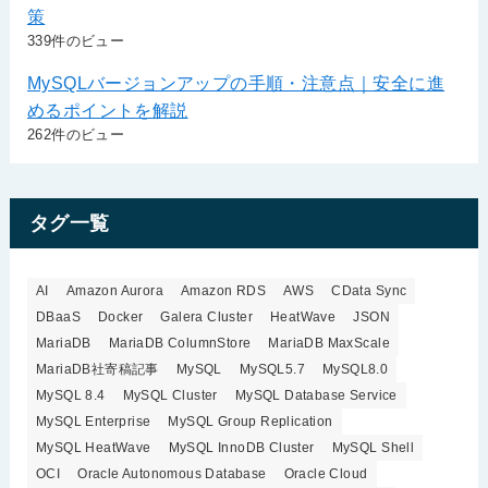
策
339件のビュー
MySQLバージョンアップの手順・注意点｜安全に進
めるポイントを解説
262件のビュー
タグ一覧
AI
Amazon Aurora
Amazon RDS
AWS
CData Sync
DBaaS
Docker
Galera Cluster
HeatWave
JSON
MariaDB
MariaDB ColumnStore
MariaDB MaxScale
MariaDB社寄稿記事
MySQL
MySQL5.7
MySQL8.0
MySQL 8.4
MySQL Cluster
MySQL Database Service
MySQL Enterprise
MySQL Group Replication
MySQL HeatWave
MySQL InnoDB Cluster
MySQL Shell
OCI
Oracle Autonomous Database
Oracle Cloud