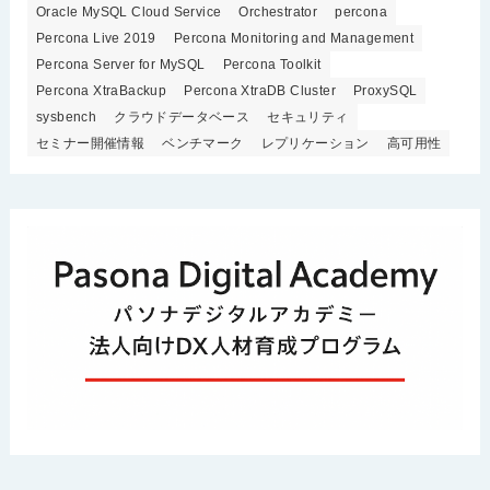
Oracle MySQL Cloud Service
Orchestrator
percona
Percona Live 2019
Percona Monitoring and Management
Percona Server for MySQL
Percona Toolkit
Percona XtraBackup
Percona XtraDB Cluster
ProxySQL
sysbench
クラウドデータベース
セキュリティ
セミナー開催情報
ベンチマーク
レプリケーション
高可用性