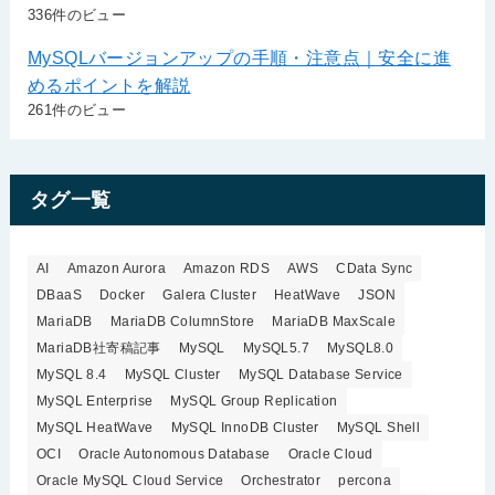
336件のビュー
MySQLバージョンアップの手順・注意点｜安全に進
めるポイントを解説
261件のビュー
タグ一覧
AI
Amazon Aurora
Amazon RDS
AWS
CData Sync
DBaaS
Docker
Galera Cluster
HeatWave
JSON
MariaDB
MariaDB ColumnStore
MariaDB MaxScale
MariaDB社寄稿記事
MySQL
MySQL5.7
MySQL8.0
MySQL 8.4
MySQL Cluster
MySQL Database Service
MySQL Enterprise
MySQL Group Replication
MySQL HeatWave
MySQL InnoDB Cluster
MySQL Shell
OCI
Oracle Autonomous Database
Oracle Cloud
Oracle MySQL Cloud Service
Orchestrator
percona