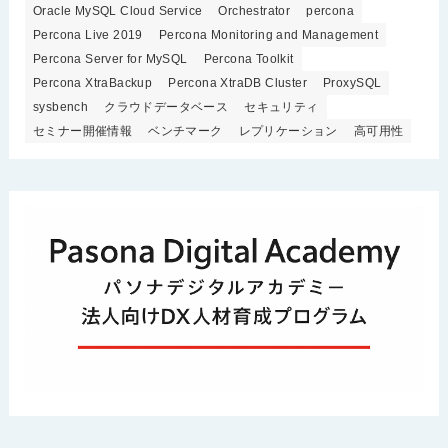
Oracle MySQL Cloud Service
Orchestrator
percona
Percona Live 2019
Percona Monitoring and Management
Percona Server for MySQL
Percona Toolkit
Percona XtraBackup
Percona XtraDB Cluster
ProxySQL
sysbench
クラウドデータベース
セキュリティ
セミナー開催情報
ベンチマーク
レプリケーション
高可用性