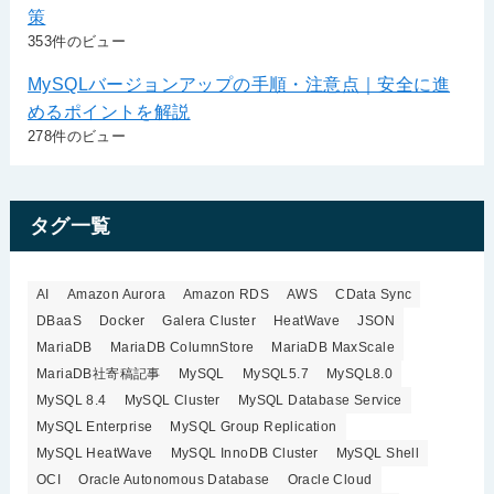
策
353件のビュー
MySQLバージョンアップの手順・注意点｜安全に進
めるポイントを解説
278件のビュー
タグ一覧
AI
Amazon Aurora
Amazon RDS
AWS
CData Sync
DBaaS
Docker
Galera Cluster
HeatWave
JSON
MariaDB
MariaDB ColumnStore
MariaDB MaxScale
MariaDB社寄稿記事
MySQL
MySQL5.7
MySQL8.0
MySQL 8.4
MySQL Cluster
MySQL Database Service
MySQL Enterprise
MySQL Group Replication
MySQL HeatWave
MySQL InnoDB Cluster
MySQL Shell
OCI
Oracle Autonomous Database
Oracle Cloud