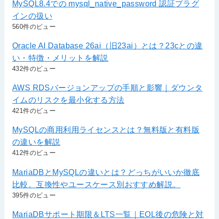
MySQL8.4での mysql_native_password 認証プラグ
インの扱い
560件のビュー
Oracle AI Database 26ai（旧23ai）とは？23cとの違
い・特徴・メリットを解説
432件のビュー
AWS RDSバージョンアップの手順と影響｜ダウンタ
イムのリスクを最小化する方法
421件のビュー
MySQLの商用利用ライセンスとは？無料版と有料版
の違いを解説
412件のビュー
MariaDBとMySQLの違いとは？どっちがいいか徹底
比較。互換性やユースケース別おすすめ解説。
395件のビュー
MariaDBサポート期限＆LTS一覧｜EOL後の危険と対