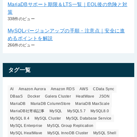
MariaDBサポート期限＆LTS一覧｜EOL後の危険と対
策
338件のビュー
MySQLバージョンアップの手順・注意点｜安全に進
めるポイントを解説
266件のビュー
タグ一覧
AI
Amazon Aurora
Amazon RDS
AWS
CData Sync
DBaaS
Docker
Galera Cluster
HeatWave
JSON
MariaDB
MariaDB ColumnStore
MariaDB MaxScale
MariaDB社寄稿記事
MySQL
MySQL5.7
MySQL8.0
MySQL 8.4
MySQL Cluster
MySQL Database Service
MySQL Enterprise
MySQL Group Replication
MySQL HeatWave
MySQL InnoDB Cluster
MySQL Shell