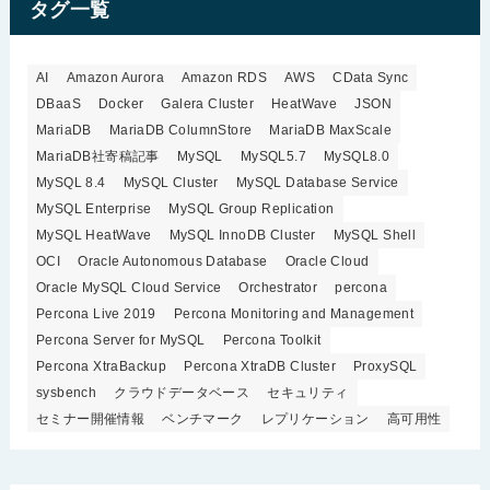
タグ一覧
AI
Amazon Aurora
Amazon RDS
AWS
CData Sync
DBaaS
Docker
Galera Cluster
HeatWave
JSON
MariaDB
MariaDB ColumnStore
MariaDB MaxScale
MariaDB社寄稿記事
MySQL
MySQL5.7
MySQL8.0
MySQL 8.4
MySQL Cluster
MySQL Database Service
MySQL Enterprise
MySQL Group Replication
MySQL HeatWave
MySQL InnoDB Cluster
MySQL Shell
OCI
Oracle Autonomous Database
Oracle Cloud
Oracle MySQL Cloud Service
Orchestrator
percona
Percona Live 2019
Percona Monitoring and Management
Percona Server for MySQL
Percona Toolkit
Percona XtraBackup
Percona XtraDB Cluster
ProxySQL
sysbench
クラウドデータベース
セキュリティ
セミナー開催情報
ベンチマーク
レプリケーション
高可用性