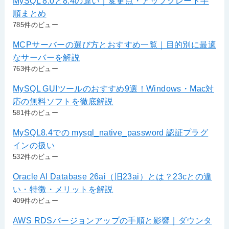
MySQL 8.0と8.4の違い｜変更点・アップグレード手
順まとめ
785件のビュー
MCPサーバーの選び方とおすすめ一覧｜目的別に最適
なサーバーを解説
763件のビュー
MySQL GUIツールのおすすめ9選！Windows・Mac対
応の無料ソフトを徹底解説
581件のビュー
MySQL8.4での mysql_native_password 認証プラグ
インの扱い
532件のビュー
Oracle AI Database 26ai（旧23ai）とは？23cとの違
い・特徴・メリットを解説
409件のビュー
AWS RDSバージョンアップの手順と影響｜ダウンタ