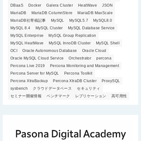
DBaaS
Docker
Galera Cluster
HeatWave
JSON
MariaDB
MariaDB ColumnStore
MariaDB MaxScale
MariaDB社寄稿記事
MySQL
MySQL5.7
MySQL8.0
MySQL 8.4
MySQL Cluster
MySQL Database Service
MySQL Enterprise
MySQL Group Replication
MySQL HeatWave
MySQL InnoDB Cluster
MySQL Shell
OCI
Oracle Autonomous Database
Oracle Cloud
Oracle MySQL Cloud Service
Orchestrator
percona
Percona Live 2019
Percona Monitoring and Management
Percona Server for MySQL
Percona Toolkit
Percona XtraBackup
Percona XtraDB Cluster
ProxySQL
sysbench
クラウドデータベース
セキュリティ
セミナー開催情報
ベンチマーク
レプリケーション
高可用性