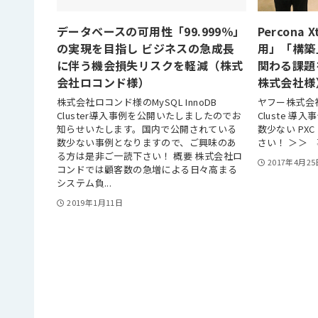
データベースの可用性「99.999％」
Percona 
の実現を目指し ビジネスの急成長
用」「構築
に伴う機会損失リスクを軽減（株式
関わる課題
会社ロコンド様）
株式会社様
株式会社ロコンド様のMySQL InnoDB
ヤフー株式会社様の
Cluster導入事例を公開いたしましたのでお
Cluste 
知らせいたします。国内で公開されている
数少ない PX
数少ない事例となりますので、ご興味のあ
さい！ ＞＞
る方は是非ご一読下さい！ 概要 株式会社ロ
2017年4月25
コンドでは顧客数の急増による日々高まる
システム負...
2019年1月11日