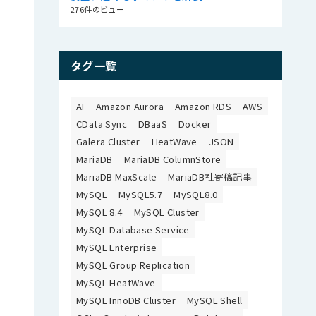
276件のビュー
タグ一覧
AI
Amazon Aurora
Amazon RDS
AWS
CData Sync
DBaaS
Docker
Galera Cluster
HeatWave
JSON
MariaDB
MariaDB ColumnStore
MariaDB MaxScale
MariaDB社寄稿記事
MySQL
MySQL5.7
MySQL8.0
MySQL 8.4
MySQL Cluster
MySQL Database Service
MySQL Enterprise
MySQL Group Replication
MySQL HeatWave
MySQL InnoDB Cluster
MySQL Shell