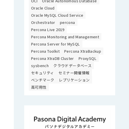
OCI
Oracle Autonomous Database
Oracle Cloud
Oracle MySQL Cloud Service
Orchestrator
percona
Percona Live 2019
Percona Monitoring and Management
Percona Server for MySQL
Percona Toolkit
Percona XtraBackup
Percona XtraDB Cluster
ProxySQL
sysbench
クラウドデータベース
セキュリティ
セミナー開催情報
ベンチマーク
レプリケーション
高可用性