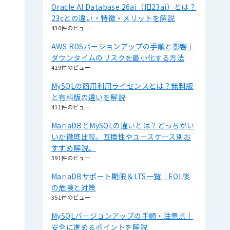
Oracle AI Database 26ai（旧23ai）とは？
23cとの違い・特徴・メリットを解説
430件のビュー
AWS RDSバージョンアップの手順と影響｜
ダウンタイムのリスクを最小化する方法
419件のビュー
MySQLの商用利用ライセンスとは？無料版
と有料版の違いを解説
411件のビュー
MariaDBとMySQLの違いとは？どっちがい
いか徹底比較。互換性やユースケース別お
すすめ解説。
391件のビュー
MariaDBサポート期限＆LTS一覧｜EOL後
の危険と対策
351件のビュー
MySQLバージョンアップの手順・注意点｜
安全に進めるポイントを解説