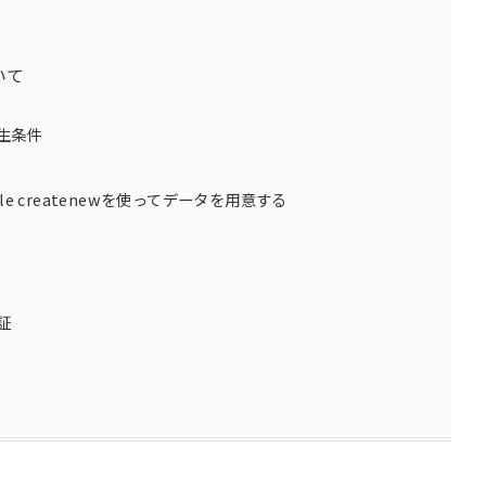
いて
生条件
il file createnewを使ってデータを用意する
証