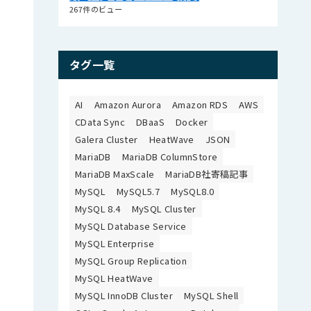
267件のビュー
タグ一覧
AI
Amazon Aurora
Amazon RDS
AWS
CData Sync
DBaaS
Docker
Galera Cluster
HeatWave
JSON
MariaDB
MariaDB ColumnStore
MariaDB MaxScale
MariaDB社寄稿記事
MySQL
MySQL5.7
MySQL8.0
MySQL 8.4
MySQL Cluster
MySQL Database Service
MySQL Enterprise
MySQL Group Replication
MySQL HeatWave
MySQL InnoDB Cluster
MySQL Shell