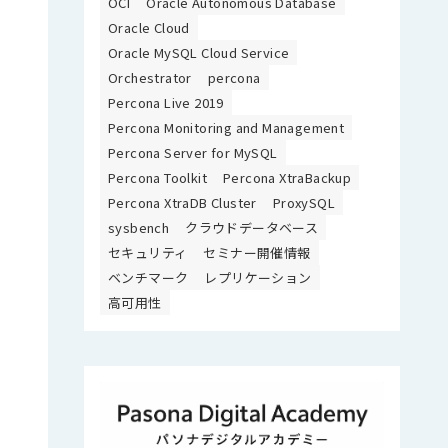
OCI
Oracle Autonomous Database
Oracle Cloud
Oracle MySQL Cloud Service
Orchestrator
percona
Percona Live 2019
Percona Monitoring and Management
Percona Server for MySQL
Percona Toolkit
Percona XtraBackup
Percona XtraDB Cluster
ProxySQL
sysbench
クラウドデータベース
セキュリティ
セミナー開催情報
ベンチマーク
レプリケーション
高可用性