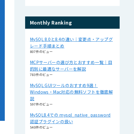
Monthly Ranking
MySQL 8.0と8.4の違い｜変更点・アップグ
レード手順まとめ
807件のビュー
MCPサーバーの選び方とおすすめ一覧｜目
的別に最適なサーバーを解説
783件のビュー
MySQL GUIツールのおすすめ9選！
Windows・Mac対応の無料ソフトを徹底解
説
597件のビュー
MySQL8.4での mysql_native_password
認証プラグインの扱い
540件のビュー