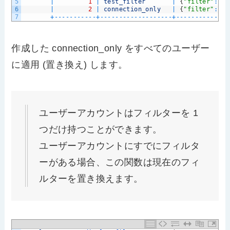
5
|
1
|
test_filter
|
{
"filter"
:
{
"
6
|
2
|
connection_only
|
{
"filter"
:
{
"
7
+
--
--
--
--
--
-
+
--
--
--
--
--
--
--
--
--
-
+
--
--
--
--
--
--
--
作成した connection_only をすべてのユーザー
に適用 (置き換え) します。
ユーザーアカウントはフィルターを 1
つだけ持つことができます。
ユーザーアカウントにすでにフィルタ
ーがある場合、この関数は現在のフィ
ルターを置き換えます。