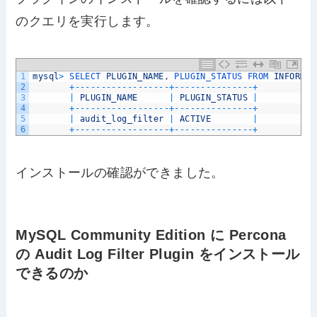
のクエリを実行します。
1
mysql
>
SELECT 
PLUGIN_NAME
,
PLUGIN_STATUS 
FROM 
INFORMAT
2
+
--
--
--
--
--
--
--
--
--
+
--
--
--
--
--
--
--
-
+
3
|
PLUGIN_NAME
|
PLUGIN_STATUS
|
4
+
--
--
--
--
--
--
--
--
--
+
--
--
--
--
--
--
--
-
+
5
|
audit_log_filter
|
ACTIVE
|
6
+
--
--
--
--
--
--
--
--
--
+
--
--
--
--
--
--
--
-
+
インストールの確認ができました。
MySQL Community Edition に Percona
の Audit Log Filter Plugin をインストール
できるのか