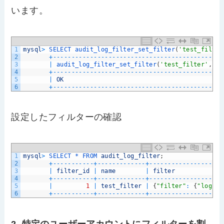
います。
1
mysql
>
SELECT 
audit_log_filter_set_filter
(
'test_filter
2
+
--
--
--
--
--
--
--
--
--
--
--
--
--
--
--
--
--
--
--
--
--
--
--
3
|
audit_log_filter_set_filter
(
'test_filter'
,
'{
4
+
--
--
--
--
--
--
--
--
--
--
--
--
--
--
--
--
--
--
--
--
--
--
--
5
|
OK
6
+
--
--
--
--
--
--
--
--
--
--
--
--
--
--
--
--
--
--
--
--
--
--
--
設定したフィルターの確認
1
mysql
>
SELECT *
FROM 
audit_log_filter
;
2
+
--
--
--
--
--
-
+
--
--
--
--
--
--
-
+
--
--
--
--
--
--
--
--
--
--
3
|
filter_id
|
name
|
filter
4
+
--
--
--
--
--
-
+
--
--
--
--
--
--
-
+
--
--
--
--
--
--
--
--
--
--
5
|
1
|
test_filter
|
{
"filter"
:
{
"log"
:
6
+
--
--
--
--
--
-
+
--
--
--
--
--
--
-
+
--
--
--
--
--
--
--
--
--
--