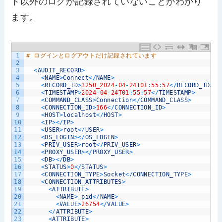
ト以外のログが記録されていないことがわかり
ます。
1
# ログインとログアウトだけ記録されています
2
3
<
AUDIT_RECORD
>
4
<
NAME
>
Connect
<
/
NAME
>
5
<
RECORD_ID
>
3250_2024
-
04
-
24T01
:
55
:
57
<
/
RECORD_ID
>
6
<
TIMESTAMP
>
2024
-
04
-
24T01
:
55
:
57
<
/
TIMESTAMP
>
7
<
COMMAND_CLASS
>
Connection
<
/
COMMAND_CLASS
>
8
<
CONNECTION_ID
>
166
<
/
CONNECTION_ID
>
9
<
HOST
>
localhost
<
/
HOST
>
10
<
IP
>
<
/
IP
>
11
<
USER
>
root
<
/
USER
>
12
<
OS_LOGIN
>
<
/
OS_LOGIN
>
13
<
PRIV_USER
>
root
<
/
PRIV_USER
>
14
<
PROXY_USER
>
<
/
PROXY_USER
>
15
<
DB
>
<
/
DB
>
16
<
STATUS
>
0
<
/
STATUS
>
17
<
CONNECTION_TYPE
>
Socket
<
/
CONNECTION_TYPE
>
18
<
CONNECTION_ATTRIBUTES
>
19
<
ATTRIBUTE
>
20
<
NAME
>
_pid
<
/
NAME
>
21
<
VALUE
>
26754
<
/
VALUE
>
22
<
/
ATTRIBUTE
>
23
<
ATTRIBUTE
>