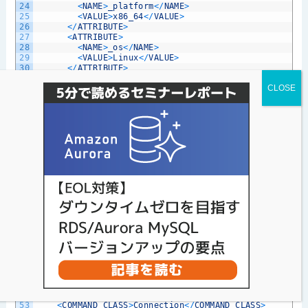
24
<
NAME
>
_platform
<
/
NAME
>
25
<
VALUE
>
x86_64
<
/
VALUE
>
26
<
/
ATTRIBUTE
>
27
<
ATTRIBUTE
>
28
<
NAME
>
_os
<
/
NAME
>
29
<
VALUE
>
Linux
<
/
VALUE
>
30
<
/
ATTRIBUTE
>
31
<
ATTRIBUTE
>
32
<
NAME
>
_client_name
<
/
NAME
>
33
<
VALUE
>
libmysql
<
/
VALUE
>
34
<
/
ATTRIBUTE
>
35
<
ATTRIBUTE
>
36
<
NAME
>
os_sudouser
<
/
NAME
>
37
<
VALUE
>
vagrant
<
/
VALUE
>
38
<
/
ATTRIBUTE
>
39
<
ATTRIBUTE
>
40
<
NAME
>
os_user
<
/
NAME
>
41
<
VALUE
>
root
<
/
VALUE
>
42
<
/
ATTRIBUTE
>
43
<
ATTRIBUTE
>
44
<
NAME
>
_client_version
<
/
NAME
>
45
<
VALUE
>
8.0.36
-
28
<
/
VALUE
>
46
<
/
ATTRIBUTE
>
47
<
/
CONNECTION_ATTRIBUTES
>
48
<
/
AUDIT_RECORD
>
49
<
AUDIT_RECORD
>
50
<
NAME
>
Disconnect
<
/
NAME
>
51
<
RECORD_ID
>
3251_2024
-
04
-
24T02
:
05
:
07
<
/
RECORD_ID
>
52
<
TIMESTAMP
>
2024
-
04
-
24T02
:
05
:
07
<
/
TIMESTAMP
>
53
<
COMMAND_CLASS
>
Connection
<
/
COMMAND_CLASS
>