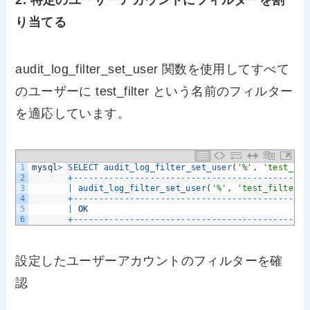
2. 特定のユーザーアカウントにフィルターを割
り当てる
audit_log_filter_set_user 関数を使用してすべて
のユーザーに test_filter という名前のフィルター
を適応しています。
1
mysql
>
SELECT 
audit_log_filter_set_user
(
'%'
,
'test_fil
2
+
--
--
--
--
--
--
--
--
--
--
--
--
--
--
--
--
--
--
--
--
--
--
--
3
|
audit_log_filter_set_user
(
'%'
,
'test_filter'
)
4
+
--
--
--
--
--
--
--
--
--
--
--
--
--
--
--
--
--
--
--
--
--
--
--
5
|
OK
6
+
--
--
--
--
--
--
--
--
--
--
--
--
--
--
--
--
--
--
--
--
--
--
--
設定したユーザーアカウントのフィルターを確
認