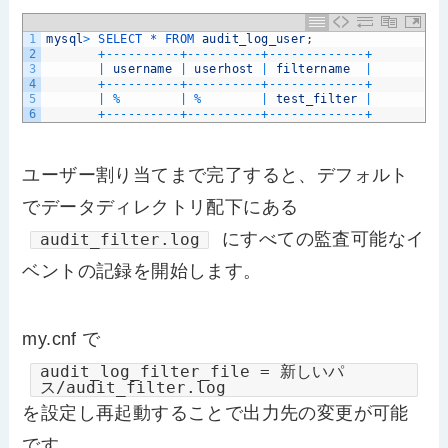
1
mysql
>
SELECT *
FROM 
audit_log_user
;
2
+
--
--
--
--
--
+
--
--
--
--
--
+
--
--
--
--
--
--
-
+
3
|
username
|
userhost
|
filtername
|
4
+
--
--
--
--
--
+
--
--
--
--
--
+
--
--
--
--
--
--
-
+
5
|
%
|
%
|
test_filter
|
6
+
--
--
--
--
--
+
--
--
--
--
--
+
--
--
--
--
--
--
-
+
ユーザー割り当てまで完了すると、デフォルト
でデータディレクトリ配下にある
にすべての監査可能なイ
audit_filter.log
ベントの記録を開始します。
my.cnf で
audit_log_filter_file = 新しいパ
ス/audit_filter.log
を設定し再起動することで出力先の変更が可能
です。