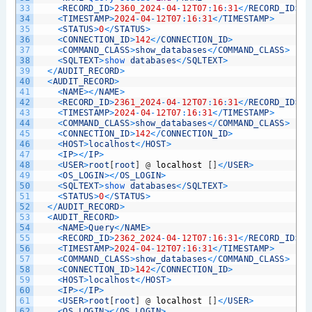
33
<
RECORD_ID
>
2360_2024
-
04
-
12T07
:
16
:
31
<
/
RECORD_ID
>
34
<
TIMESTAMP
>
2024
-
04
-
12T07
:
16
:
31
<
/
TIMESTAMP
>
35
<
STATUS
>
0
<
/
STATUS
>
36
<
CONNECTION_ID
>
142
<
/
CONNECTION_ID
>
37
<
COMMAND_CLASS
>
show_databases
<
/
COMMAND_CLASS
>
38
<
SQLTEXT
>
show 
databases
<
/
SQLTEXT
>
39
<
/
AUDIT_RECORD
>
40
<
AUDIT_RECORD
>
41
<
NAME
>
<
/
NAME
>
42
<
RECORD_ID
>
2361_2024
-
04
-
12T07
:
16
:
31
<
/
RECORD_ID
>
43
<
TIMESTAMP
>
2024
-
04
-
12T07
:
16
:
31
<
/
TIMESTAMP
>
44
<
COMMAND_CLASS
>
show_databases
<
/
COMMAND_CLASS
>
45
<
CONNECTION_ID
>
142
<
/
CONNECTION_ID
>
46
<
HOST
>
localhost
<
/
HOST
>
47
<
IP
>
<
/
IP
>
48
<
USER
>
root
[
root
]
@
localhost
[
]
<
/
USER
>
49
<
OS_LOGIN
>
<
/
OS_LOGIN
>
50
<
SQLTEXT
>
show 
databases
<
/
SQLTEXT
>
51
<
STATUS
>
0
<
/
STATUS
>
52
<
/
AUDIT_RECORD
>
53
<
AUDIT_RECORD
>
54
<
NAME
>
Query
<
/
NAME
>
55
<
RECORD_ID
>
2362_2024
-
04
-
12T07
:
16
:
31
<
/
RECORD_ID
>
56
<
TIMESTAMP
>
2024
-
04
-
12T07
:
16
:
31
<
/
TIMESTAMP
>
57
<
COMMAND_CLASS
>
show_databases
<
/
COMMAND_CLASS
>
58
<
CONNECTION_ID
>
142
<
/
CONNECTION_ID
>
59
<
HOST
>
localhost
<
/
HOST
>
60
<
IP
>
<
/
IP
>
61
<
USER
>
root
[
root
]
@
localhost
[
]
<
/
USER
>
62
<
OS_LOGIN
>
<
/
OS_LOGIN
>