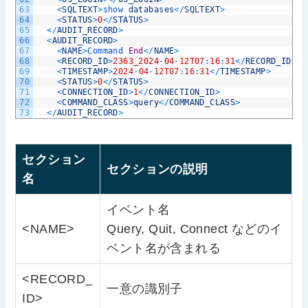
63
<
SQLTEXT
>
show 
databases
<
/
SQLTEXT
>
64
<
STATUS
>
0
<
/
STATUS
>
65
<
/
AUDIT_RECORD
>
66
<
AUDIT_RECORD
>
67
<
NAME
>
Command 
End
<
/
NAME
>
68
<
RECORD_ID
>
2363_2024
-
04
-
12T07
:
16
:
31
<
/
RECORD_ID
>
69
<
TIMESTAMP
>
2024
-
04
-
12T07
:
16
:
31
<
/
TIMESTAMP
>
70
<
STATUS
>
0
<
/
STATUS
>
71
<
CONNECTION_ID
>
1
<
/
CONNECTION_ID
>
72
<
COMMAND_CLASS
>
query
<
/
COMMAND_CLASS
>
73
<
/
AUDIT_RECORD
>
セクション
セクションの説明
名
イベント名
<NAME>
Query, Quit, Connect などのイ
ベント名が含まれる
<RECORD_
一意の識別子
ID>