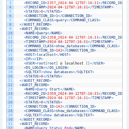
3
<
RECORD_ID
>
2357_2024
-
04
-
12T07
:
16
:
31
<
/
RECORD_ID
>
4
<
TIMESTAMP
>
2024
-
04
-
12T07
:
16
:
31
<
/
TIMESTAMP
>
5
<
STATUS
>
0
<
/
STATUS
>
6
<
CONNECTION_ID
>
1
<
/
CONNECTION_ID
>
7
<
COMMAND_CLASS
>
query
<
/
COMMAND_CLASS
>
8
<
/
AUDIT_RECORD
>
9
<
AUDIT_RECORD
>
10
<
NAME
>
Query
<
/
NAME
>
11
<
RECORD_ID
>
2358_2024
-
04
-
12T07
:
16
:
31
<
/
RECORD_ID
>
12
<
TIMESTAMP
>
2024
-
04
-
12T07
:
16
:
31
<
/
TIMESTAMP
>
13
<
COMMAND_CLASS
>
show_databases
<
/
COMMAND_CLASS
>
14
<
CONNECTION_ID
>
142
<
/
CONNECTION_ID
>
15
<
HOST
>
localhost
<
/
HOST
>
16
<
IP
>
<
/
IP
>
17
<
USER
>
root
[
root
]
@
localhost
[
]
<
/
USER
>
18
<
OS_LOGIN
>
<
/
OS_LOGIN
>
19
<
SQLTEXT
>
show 
databases
<
/
SQLTEXT
>
20
<
STATUS
>
0
<
/
STATUS
>
21
<
/
AUDIT_RECORD
>
22
<
AUDIT_RECORD
>
23
<
NAME
>
Query 
Start
<
/
NAME
>
24
<
RECORD_ID
>
2359_2024
-
04
-
12T07
:
16
:
31
<
/
RECORD_ID
>
25
<
TIMESTAMP
>
2024
-
04
-
12T07
:
16
:
31
<
/
TIMESTAMP
>
26
<
STATUS
>
0
<
/
STATUS
>
27
<
CONNECTION_ID
>
142
<
/
CONNECTION_ID
>
28
<
COMMAND_CLASS
>
show_databases
<
/
COMMAND_CLASS
>
29
<
SQLTEXT
>
show 
databases
<
/
SQLTEXT
>
30
<
/
AUDIT_RECORD
>
31
<
AUDIT_RECORD
>
32
<
NAME
>
Query 
Status 
End
<
/
NAME
>