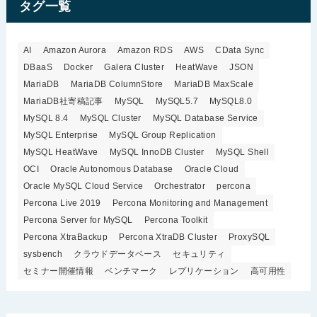
タグ一覧
AI
Amazon Aurora
Amazon RDS
AWS
CData Sync
DBaaS
Docker
Galera Cluster
HeatWave
JSON
MariaDB
MariaDB ColumnStore
MariaDB MaxScale
MariaDB社寄稿記事
MySQL
MySQL5.7
MySQL8.0
MySQL 8.4
MySQL Cluster
MySQL Database Service
MySQL Enterprise
MySQL Group Replication
MySQL HeatWave
MySQL InnoDB Cluster
MySQL Shell
OCI
Oracle Autonomous Database
Oracle Cloud
Oracle MySQL Cloud Service
Orchestrator
percona
Percona Live 2019
Percona Monitoring and Management
Percona Server for MySQL
Percona Toolkit
Percona XtraBackup
Percona XtraDB Cluster
ProxySQL
sysbench
クラウドデータベース
セキュリティ
セミナー開催情報
ベンチマーク
レプリケーション
高可用性