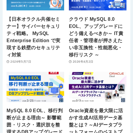
【日本オラクル共催セミ
クラウド MySQL 8.0
ナー】サイバーセキュリ
EOL、アップグレードに
ティ戦略。 MySQL
どう備えるべきか～ IT責
Enterprise Edition で実
任者・管理者が押さえた
現する鉄壁のセキュリテ
い非互換性・性能悪化・
ィ対策
移行リスク ～
2026年5月7日
2026年4月2日
MySQL 8.0 EOL、移行判
Oracle資産を最大限に活
断が止まる理由～ 影響範
かす生成AI活用データ基
囲・リスク・選択肢を整
盤とは？～AIデータプラ
理するDBアップグレード
ットフォームのベストプ